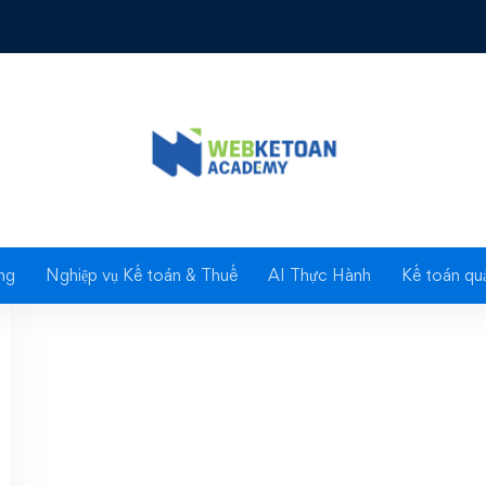
Tag: Thay đổi tên
ng
Nghiệp vụ Kế toán & Thuế
AI Thực Hành
Kế toán quả