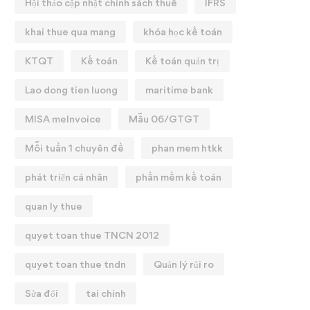
Hội thảo cập nhật chính sách thuế
IFRS
khai thue qua mang
khóa học kế toán
KTQT
Kế toán
Kế toán quản trị
Lao dong tien luong
maritime bank
MISA meInvoice
Mẫu 06/GTGT
Mỗi tuần 1 chuyên đề
phan mem htkk
phát triển cá nhân
phần mềm kế toán
quan ly thue
quyet toan thue TNCN 2012
quyet toan thue tndn
Quản lý rủi ro
Sửa đổi
tai chinh