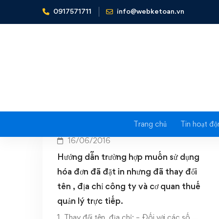
0917571711
info@webketoan.vn
Home
Thay đổi tên
Trang chủ
Tin hoạt độ
16/06/2016
Hướng dẫn trường hợp muốn sử dụng
hóa đơn đã đặt in nhưng đã thay đổi
tên , địa chỉ công ty và cơ quan thuế
quản lý trực tiếp.
1. Thay đổi tên, địa chỉ: – Đối với các số …