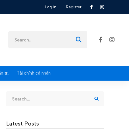
Log in
Register
Search
for:
n trị
Tài chính cá nhân
Search
Search
for:
Latest Posts