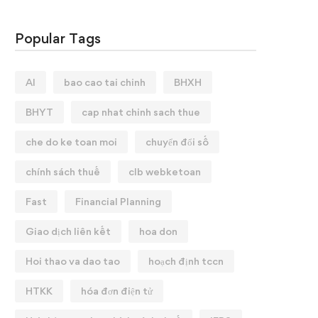
Popular Tags
AI
bao cao tai chinh
BHXH
BHYT
cap nhat chinh sach thue
che do ke toan moi
chuyển đổi số
chính sách thuế
clb webketoan
Fast
Financial Planning
Giao dịch liên kết
hoa don
Hoi thao va dao tao
hoạch định tccn
HTKK
hóa đơn điện tử