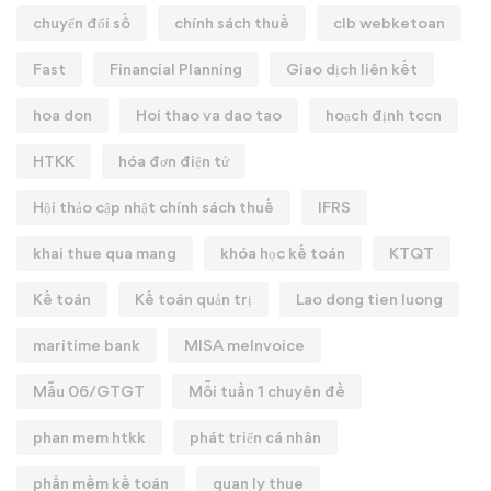
chuyển đổi số
chính sách thuế
clb webketoan
Fast
Financial Planning
Giao dịch liên kết
hoa don
Hoi thao va dao tao
hoạch định tccn
HTKK
hóa đơn điện tử
Hội thảo cập nhật chính sách thuế
IFRS
khai thue qua mang
khóa học kế toán
KTQT
Kế toán
Kế toán quản trị
Lao dong tien luong
maritime bank
MISA meInvoice
Mẫu 06/GTGT
Mỗi tuần 1 chuyên đề
phan mem htkk
phát triển cá nhân
phần mềm kế toán
quan ly thue