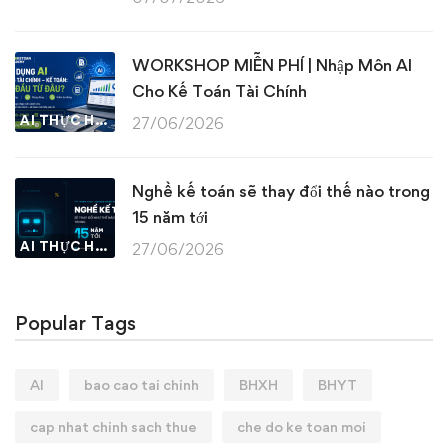
WORKSHOP MIỄN PHÍ | Nhập Môn AI
Cho Kế Toán Tài Chính
AI THỰC HÀNH
27/06/2026
Nghề kế toán sẽ thay đổi thế nào trong
15 năm tới
AI THỰC HÀNH
27/06/2026
Popular Tags
AI
bao cao tai chinh
BHXH
BHYT
cap nhat chinh sach thue
che do ke toan moi