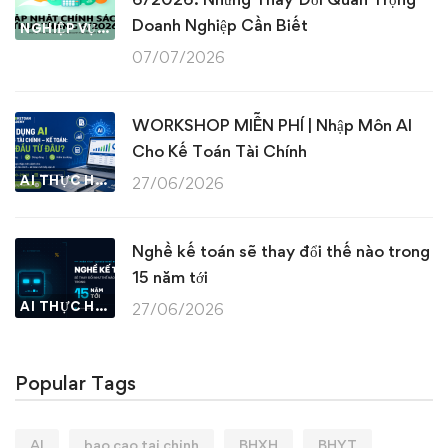
Doanh Nghiệp Cần Biết
NGHIỆP VỤ KẾ TOÁN & THUẾ
07/07/2026
WORKSHOP MIỄN PHÍ | Nhập Môn AI
Cho Kế Toán Tài Chính
AI THỰC HÀNH
27/06/2026
Nghề kế toán sẽ thay đổi thế nào trong
15 năm tới
AI THỰC HÀNH
27/06/2026
Popular Tags
AI
bao cao tai chinh
BHXH
BHYT