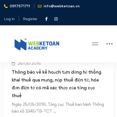
0917571711
info@webketoan.vn
Home
Thông báo cơ quan thuế
Log in
Register
Tag: Thông báo cơ quan thuế
26/05/2016
Thông báo về kế hoạch tạm dừng hệ thống
khai thuế qua mạng, nộp thuế điện tử, hóa
đơn điện tử có mã xác thực của tổng cục
thuế
Ngày 25/05/2016, Tổng cục Thuế ban hành Thông
báo số 3345/TB-TCT …