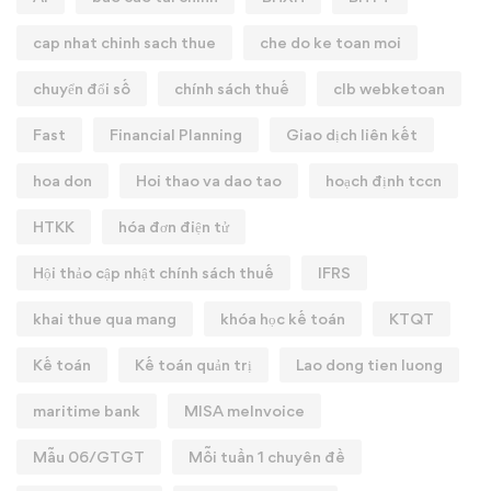
cap nhat chinh sach thue
che do ke toan moi
chuyển đổi số
chính sách thuế
clb webketoan
Fast
Financial Planning
Giao dịch liên kết
hoa don
Hoi thao va dao tao
hoạch định tccn
HTKK
hóa đơn điện tử
Hội thảo cập nhật chính sách thuế
IFRS
khai thue qua mang
khóa học kế toán
KTQT
Kế toán
Kế toán quản trị
Lao dong tien luong
maritime bank
MISA meInvoice
Mẫu 06/GTGT
Mỗi tuần 1 chuyên đề