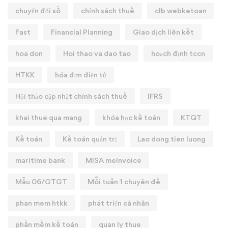
chuyển đổi số
chính sách thuế
clb webketoan
Fast
Financial Planning
Giao dịch liên kết
hoa don
Hoi thao va dao tao
hoạch định tccn
HTKK
hóa đơn điện tử
Hội thảo cập nhật chính sách thuế
IFRS
khai thue qua mang
khóa học kế toán
KTQT
Kế toán
Kế toán quản trị
Lao dong tien luong
maritime bank
MISA meInvoice
Mẫu 06/GTGT
Mỗi tuần 1 chuyên đề
phan mem htkk
phát triển cá nhân
phần mềm kế toán
quan ly thue