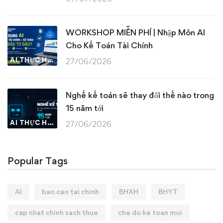
WORKSHOP MIỄN PHÍ | Nhập Môn AI
Cho Kế Toán Tài Chính
AI THỰC HÀNH
27/06/2026
Nghề kế toán sẽ thay đổi thế nào trong
15 năm tới
AI THỰC HÀNH
27/06/2026
Popular Tags
AI
bao cao tai chinh
BHXH
BHYT
cap nhat chinh sach thue
che do ke toan moi