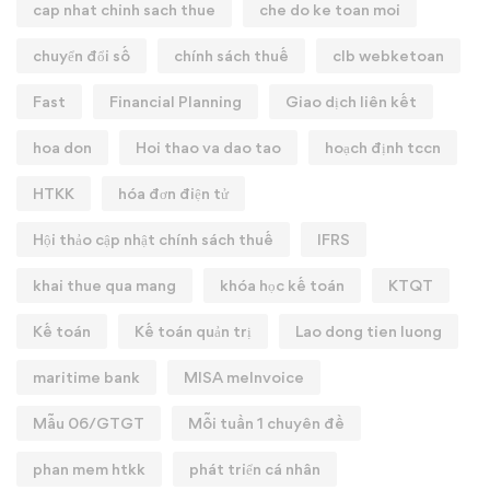
cap nhat chinh sach thue
che do ke toan moi
chuyển đổi số
chính sách thuế
clb webketoan
Fast
Financial Planning
Giao dịch liên kết
hoa don
Hoi thao va dao tao
hoạch định tccn
HTKK
hóa đơn điện tử
Hội thảo cập nhật chính sách thuế
IFRS
khai thue qua mang
khóa học kế toán
KTQT
Kế toán
Kế toán quản trị
Lao dong tien luong
maritime bank
MISA meInvoice
Mẫu 06/GTGT
Mỗi tuần 1 chuyên đề
phan mem htkk
phát triển cá nhân