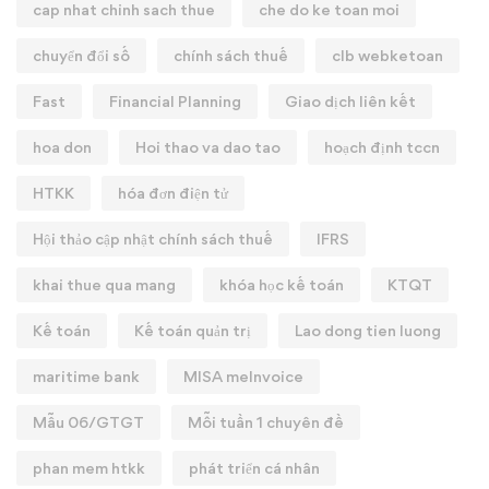
cap nhat chinh sach thue
che do ke toan moi
chuyển đổi số
chính sách thuế
clb webketoan
Fast
Financial Planning
Giao dịch liên kết
hoa don
Hoi thao va dao tao
hoạch định tccn
HTKK
hóa đơn điện tử
Hội thảo cập nhật chính sách thuế
IFRS
khai thue qua mang
khóa học kế toán
KTQT
Kế toán
Kế toán quản trị
Lao dong tien luong
maritime bank
MISA meInvoice
Mẫu 06/GTGT
Mỗi tuần 1 chuyên đề
phan mem htkk
phát triển cá nhân