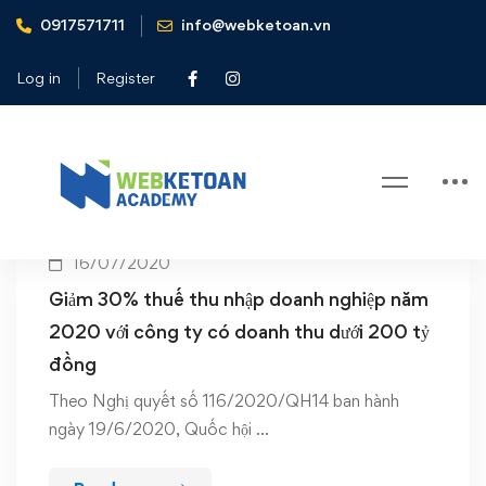
0917571711
info@webketoan.vn
Home
Thuế TNDN năm 2020
Log in
Register
Tag: Thuế TNDN năm 2020
16/07/2020
Giảm 30% thuế thu nhập doanh nghiệp năm
2020 với công ty có doanh thu dưới 200 tỷ
đồng
Theo Nghị quyết số 116/2020/QH14 ban hành
ngày 19/6/2020, Quốc hội …