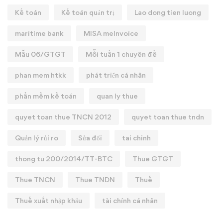
Kế toán
Kế toán quản trị
Lao dong tien luong
maritime bank
MISA meInvoice
Mẫu 06/GTGT
Mỗi tuần 1 chuyên đề
phan mem htkk
phát triển cá nhân
phần mềm kế toán
quan ly thue
quyet toan thue TNCN 2012
quyet toan thue tndn
Quản lý rủi ro
Sửa đổi
tai chinh
thong tu 200/2014/TT-BTC
Thue GTGT
Thue TNCN
Thue TNDN
Thuế
Thuế xuất nhập khẩu
tài chính cá nhân