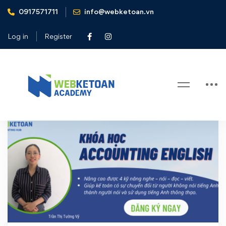
0917571711
info@webketoan.vn
Home
Tiếng anh kế toán
Log in
Register
Tag: Tiếng anh kế toán