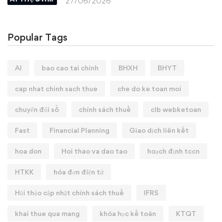
27/06/2026
Popular Tags
AI
bao cao tai chinh
BHXH
BHYT
cap nhat chinh sach thue
che do ke toan moi
chuyển đổi số
chính sách thuế
clb webketoan
Fast
Financial Planning
Giao dịch liên kết
hoa don
Hoi thao va dao tao
hoạch định tccn
HTKK
hóa đơn điện tử
Hội thảo cập nhật chính sách thuế
IFRS
khai thue qua mang
khóa học kế toán
KTQT