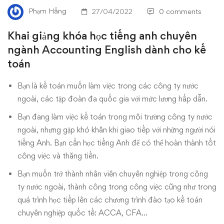
tiếng
Phạm Hằng
27/04/2022
0 comments
anh
Khai giảng khóa học tiếng anh chuyên
chuyên
ngành Accounting English dành cho kế
toán
ngành
Bạn là kế toán muốn làm việc trong các công ty nước
Accounting
ngoài, các tập đoàn đa quốc gia với mức lương hấp dẫn.
English
Bạn đang làm việc kế toán trong môi trường công ty nước
ngoài, nhưng gặp khó khăn khi giao tiếp với những người nói
dành
tiếng Anh. Bạn cần học tiếng Anh để có thể hoàn thành tốt
cho
công việc và thăng tiến.
Bạn muốn trở thành nhân viên chuyên nghiệp trong công
kế
ty nước ngoài, thành công trong công việc cũng như trong
toán
quá trình học tiếp lên các chương trình đào tạo kế toán
chuyên nghiệp quốc tế:
ACCA, CFA…