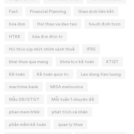
Fast
Financial Planning
Giao dịch liên kết
hoa don
Hoi thao va dao tao
hoạch định tccn
HTKK
hóa đơn điện tử
Hội thảo cập nhật chính sách thuế
IFRS
khai thue qua mang
khóa học kế toán
KTQT
Kế toán
Kế toán quản trị
Lao dong tien luong
maritime bank
MISA meInvoice
Mẫu 06/GTGT
Mỗi tuần 1 chuyên đề
phan mem htkk
phát triển cá nhân
phần mềm kế toán
quan ly thue