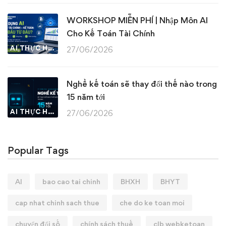
WORKSHOP MIỄN PHÍ | Nhập Môn AI
Cho Kế Toán Tài Chính
AI THỰC HÀNH
27/06/2026
Nghề kế toán sẽ thay đổi thế nào trong
15 năm tới
AI THỰC HÀNH
27/06/2026
Popular Tags
AI
bao cao tai chinh
BHXH
BHYT
cap nhat chinh sach thue
che do ke toan moi
chuyển đổi số
chính sách thuế
clb webketoan