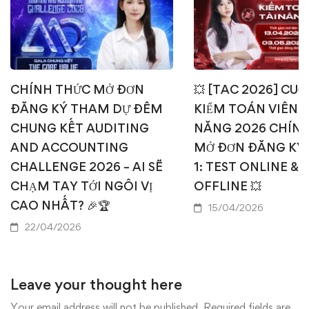
CHÍNH THỨC MỞ ĐƠN
💥 [TAC 2026] CUỘ
ĐĂNG KÝ THAM DỰ ĐÊM
KIỂM TOÁN VIÊN T
CHUNG KẾT AUDITING
NĂNG 2026 CHÍN
AND ACCOUNTING
MỞ ĐƠN ĐĂNG KÝ
CHALLENGE 2026 – AI SẼ
1: TEST ONLINE & 
CHẠM TAY TỚI NGÔI VỊ
OFFLINE 💥
CAO NHẤT? 🎉🏆
15/04/2026
22/04/2026
Leave your thought here
Your email address will not be published.
Required fields are