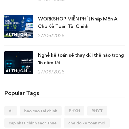
WORKSHOP MIỄN PHÍ | Nhập Môn AI
Cho Kế Toán Tài Chính
AI THỰC HÀNH
27/06/2026
Nghề kế toán sẽ thay đổi thế nào trong
15 năm tới
AI THỰC HÀNH
27/06/2026
Popular Tags
AI
bao cao tai chinh
BHXH
BHYT
cap nhat chinh sach thue
che do ke toan moi