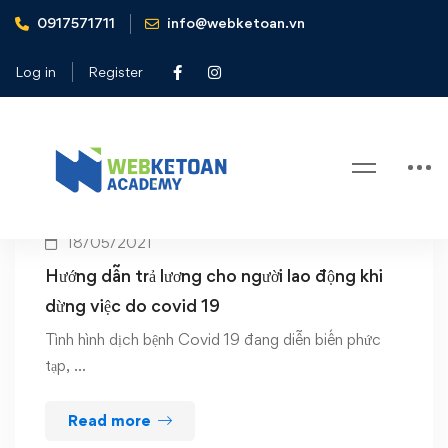
0917571711
info@webketoan.vn
Home
tính lương
Log in
Register
Tag: tính lương
18/05/2021
Hướng dẫn trả lương cho người lao động khi
dừng việc do covid 19
Tình hình dịch bệnh Covid 19 đang diễn biến phức
tạp, …
Read more