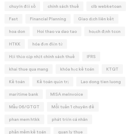
chuyển đổi số
chính sách thuế
clb webketoan
Fast
Financial Planning
Giao dịch liên kết
hoa don
Hoi thao va dao tao
hoạch định tccn
HTKK
hóa đơn điện tử
Hội thảo cập nhật chính sách thuế
IFRS
khai thue qua mang
khóa học kế toán
KTQT
Kế toán
Kế toán quản trị
Lao dong tien luong
maritime bank
MISA meInvoice
Mẫu 06/GTGT
Mỗi tuần 1 chuyên đề
phan mem htkk
phát triển cá nhân
phần mềm kế toán
quan ly thue