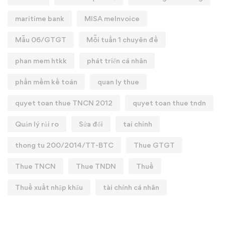
maritime bank
MISA meInvoice
Mẫu 06/GTGT
Mỗi tuần 1 chuyên đề
phan mem htkk
phát triển cá nhân
phần mềm kế toán
quan ly thue
quyet toan thue TNCN 2012
quyet toan thue tndn
Quản lý rủi ro
Sửa đổi
tai chinh
thong tu 200/2014/TT-BTC
Thue GTGT
Thue TNCN
Thue TNDN
Thuế
Thuế xuất nhập khẩu
tài chính cá nhân