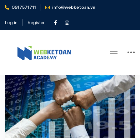
0917571711
info@webketoan.vn
Home
tổ chức tài chính
Log in
Register
Tag: tổ chức tài chính