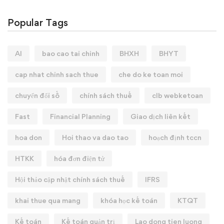
Popular Tags
AI
bao cao tai chinh
BHXH
BHYT
cap nhat chinh sach thue
che do ke toan moi
chuyển đổi số
chính sách thuế
clb webketoan
Fast
Financial Planning
Giao dịch liên kết
hoa don
Hoi thao va dao tao
hoạch định tccn
HTKK
hóa đơn điện tử
Hội thảo cập nhật chính sách thuế
IFRS
khai thue qua mang
khóa học kế toán
KTQT
Kế toán
Kế toán quản trị
Lao dong tien luong