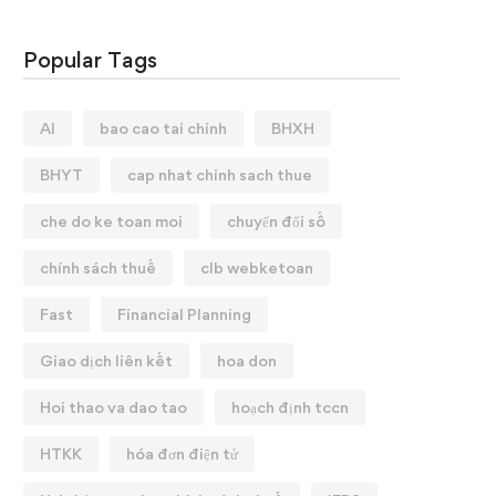
Popular Tags
AI
bao cao tai chinh
BHXH
BHYT
cap nhat chinh sach thue
che do ke toan moi
chuyển đổi số
chính sách thuế
clb webketoan
Fast
Financial Planning
Giao dịch liên kết
hoa don
Hoi thao va dao tao
hoạch định tccn
HTKK
hóa đơn điện tử