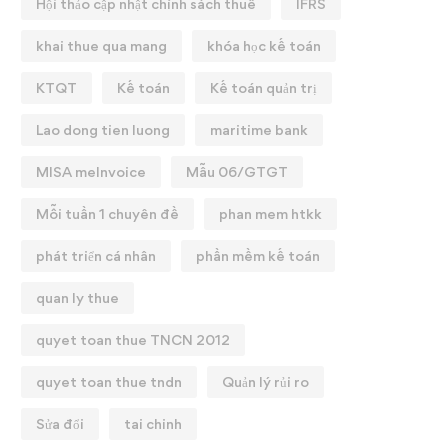
Hội thảo cập nhật chính sách thuế
IFRS
khai thue qua mang
khóa học kế toán
KTQT
Kế toán
Kế toán quản trị
Lao dong tien luong
maritime bank
MISA meInvoice
Mẫu 06/GTGT
Mỗi tuần 1 chuyên đề
phan mem htkk
phát triển cá nhân
phần mềm kế toán
quan ly thue
quyet toan thue TNCN 2012
quyet toan thue tndn
Quản lý rủi ro
Sửa đổi
tai chinh