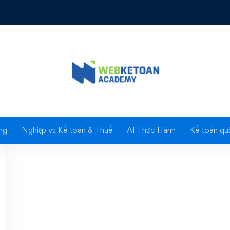
tổng hợp văn bản về bả
ng
Nghiệp vụ Kế toán & Thuế
AI Thực Hành
Kế toán quả