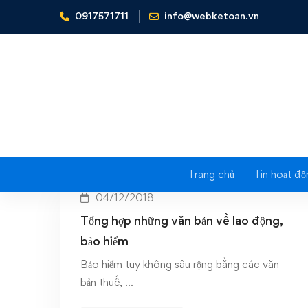
0917571711
info@webketoan.vn
Home
tổng hợp văn bản về bảo hiểm
Tag: 
Trang chủ
Tin hoạt độ
04/12/2018
Tổng hợp những văn bản về lao động,
bảo hiểm
Bảo hiểm tuy không sâu rộng bằng các văn
bản thuế, …