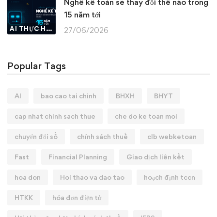
Nghề kế toán sẽ thay đổi thế nào trong
15 năm tới
AI THỰC HÀNH
27/06/2026
Popular Tags
AI
bao cao tai chinh
BHXH
BHYT
cap nhat chinh sach thue
che do ke toan moi
chuyển đổi số
chính sách thuế
clb webketoan
Fast
Financial Planning
Giao dịch liên kết
hoa don
Hoi thao va dao tao
hoạch định tccn
HTKK
hóa đơn điện tử