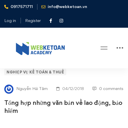
0917571711
info@webketoan.vn
Home
Nghiệp vụ Kế toán & Thuế
Tổng hợp những văn bản về lao động, bảo hiểm
Log in
Register
Blog
Tổng
NGHIỆP VỤ KẾ TOÁN & THUẾ
hợp
Nguyễn Hải Tâm
04/12/2018
0 comments
những
Tổng hợp những văn bản về lao động, bảo
văn
hiểm
bản