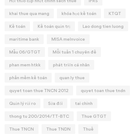
Hội thảo cập nhật chính sách thuế
IFRS
khai thue qua mang
khóa học kế toán
KTQT
Kế toán
Kế toán quản trị
Lao dong tien luong
maritime bank
MISA meInvoice
Mẫu 06/GTGT
Mỗi tuần 1 chuyên đề
phan mem htkk
phát triển cá nhân
phần mềm kế toán
quan ly thue
quyet toan thue TNCN 2012
quyet toan thue tndn
Quản lý rủi ro
Sửa đổi
tai chinh
thong tu 200/2014/TT-BTC
Thue GTGT
Thue TNCN
Thue TNDN
Thuế