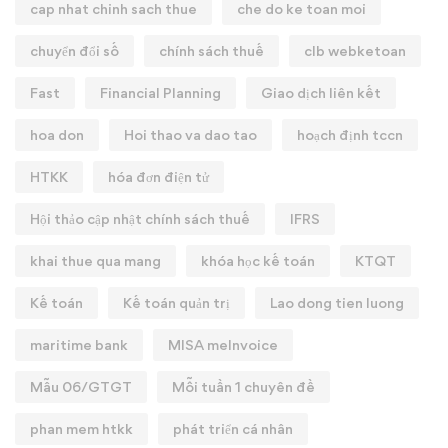
cap nhat chinh sach thue
che do ke toan moi
chuyển đổi số
chính sách thuế
clb webketoan
Fast
Financial Planning
Giao dịch liên kết
hoa don
Hoi thao va dao tao
hoạch định tccn
HTKK
hóa đơn điện tử
Hội thảo cập nhật chính sách thuế
IFRS
khai thue qua mang
khóa học kế toán
KTQT
Kế toán
Kế toán quản trị
Lao dong tien luong
maritime bank
MISA meInvoice
Mẫu 06/GTGT
Mỗi tuần 1 chuyên đề
phan mem htkk
phát triển cá nhân