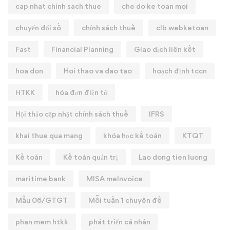
cap nhat chinh sach thue
che do ke toan moi
chuyển đổi số
chính sách thuế
clb webketoan
Fast
Financial Planning
Giao dịch liên kết
hoa don
Hoi thao va dao tao
hoạch định tccn
HTKK
hóa đơn điện tử
Hội thảo cập nhật chính sách thuế
IFRS
khai thue qua mang
khóa học kế toán
KTQT
Kế toán
Kế toán quản trị
Lao dong tien luong
maritime bank
MISA meInvoice
Mẫu 06/GTGT
Mỗi tuần 1 chuyên đề
phan mem htkk
phát triển cá nhân