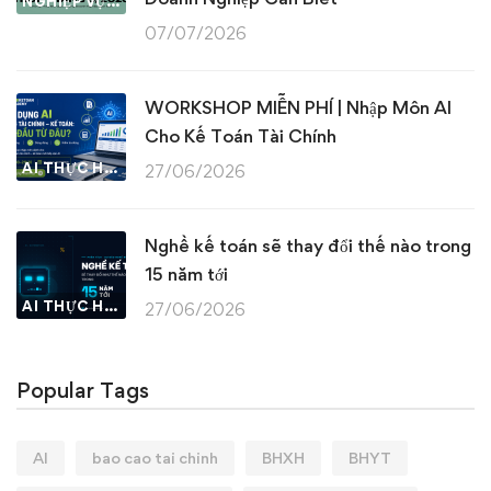
NGHIỆP VỤ KẾ TOÁN & THUẾ
07/07/2026
WORKSHOP MIỄN PHÍ | Nhập Môn AI
Cho Kế Toán Tài Chính
AI THỰC HÀNH
27/06/2026
Nghề kế toán sẽ thay đổi thế nào trong
15 năm tới
AI THỰC HÀNH
27/06/2026
Popular Tags
AI
bao cao tai chinh
BHXH
BHYT