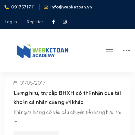
0917571711
info@webketoan.vn
Home
trợ cấp bhxh qua tài khoản người khác
Log in
Register
Tag: trợ cấp bhxh qua tài khoản
người khác
31/05/2017
Lương hưu, trợ cấp BHXH có thể nhận qua tài
khoản cá nhân của người khác
Khi người hưởng có yêu cầu chuyển tiền lương hưu, trợ
…