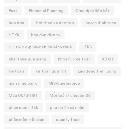
Fast
Financial Planning
Giao dịch liên kết
hoa don
Hoi thao va dao tao
hoạch định tccn
HTKK
hóa đơn điện tử
Hội thảo cập nhật chính sách thuế
IFRS
khai thue qua mang
khóa học kế toán
KTQT
Kế toán
Kế toán quản trị
Lao dong tien luong
maritime bank
MISA meInvoice
Mẫu 06/GTGT
Mỗi tuần 1 chuyên đề
phan mem htkk
phát triển cá nhân
phần mềm kế toán
quan ly thue