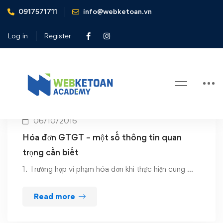
0917571711
info@webketoan.vn
Home
văn bản hợp nhất hóa đơn
Log in
Register
Tag: văn bản hợp nhất hóa đơn
06/10/2016
Hóa đơn GTGT – một số thông tin quan
trọng cần biết
1. Trường hợp vi phạm hóa đơn khi thực hiện cung …
Read more