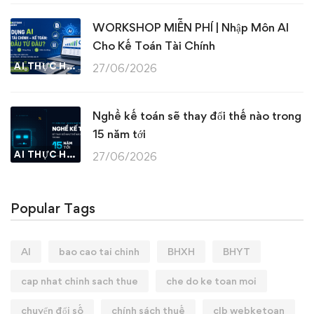
WORKSHOP MIỄN PHÍ | Nhập Môn AI
Cho Kế Toán Tài Chính
AI THỰC HÀNH
27/06/2026
Nghề kế toán sẽ thay đổi thế nào trong
15 năm tới
AI THỰC HÀNH
27/06/2026
Popular Tags
AI
bao cao tai chinh
BHXH
BHYT
cap nhat chinh sach thue
che do ke toan moi
chuyển đổi số
chính sách thuế
clb webketoan