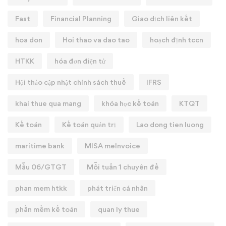
Fast
Financial Planning
Giao dịch liên kết
hoa don
Hoi thao va dao tao
hoạch định tccn
HTKK
hóa đơn điện tử
Hội thảo cập nhật chính sách thuế
IFRS
khai thue qua mang
khóa học kế toán
KTQT
Kế toán
Kế toán quản trị
Lao dong tien luong
maritime bank
MISA meInvoice
Mẫu 06/GTGT
Mỗi tuần 1 chuyên đề
phan mem htkk
phát triển cá nhân
phần mềm kế toán
quan ly thue