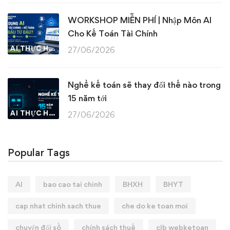
WORKSHOP MIỄN PHÍ | Nhập Môn AI
Cho Kế Toán Tài Chính
AI THỰC HÀNH
27/06/2026
Nghề kế toán sẽ thay đổi thế nào trong
15 năm tới
AI THỰC HÀNH
27/06/2026
Popular Tags
AI
bao cao tai chinh
BHXH
BHYT
cap nhat chinh sach thue
che do ke toan moi
chuyển đổi số
chính sách thuế
clb webketoan