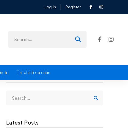
Log in
Register
Search
for:
n trị
Tài chính cá nhân
Search
Search
for:
Latest Posts