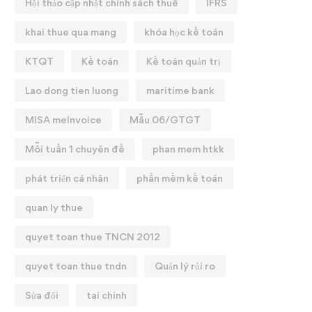
Hội thảo cập nhật chính sách thuế
IFRS
khai thue qua mang
khóa học kế toán
KTQT
Kế toán
Kế toán quản trị
Lao dong tien luong
maritime bank
MISA meInvoice
Mẫu 06/GTGT
Mỗi tuần 1 chuyên đề
phan mem htkk
phát triển cá nhân
phần mềm kế toán
quan ly thue
quyet toan thue TNCN 2012
quyet toan thue tndn
Quản lý rủi ro
Sửa đổi
tai chinh