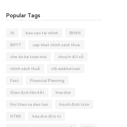
Popular Tags
AI
bao cao tai chinh
BHXH
BHYT
cap nhat chinh sach thue
che do ke toan moi
chuyển đổi số
chính sách thuế
clb webketoan
Fast
Financial Planning
Giao dịch liên kết
hoa don
Hoi thao va dao tao
hoạch định tccn
HTKK
hóa đơn điện tử