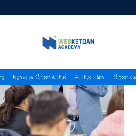
huế - Tiêu chí nhận diện Người kế toán nhóm trên, nhóm có chuyê
Blog
ng
Nghiệp vụ Kế toán & Thuế
AI Thực Hành
Kế toán quả