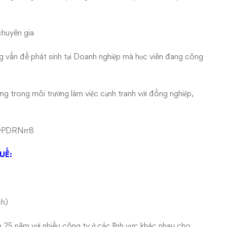
chuyên gia
ng vấn đề phát sinh tại Doanh nghiệp mà học viên đang công
ởng trong môi trường làm việc cạnh tranh với đồng nghiệp,
5vPDRNrr8
UẾ:
ch)
n 25 năm với nhiều công ty ở các lĩnh vực khác nhau cho