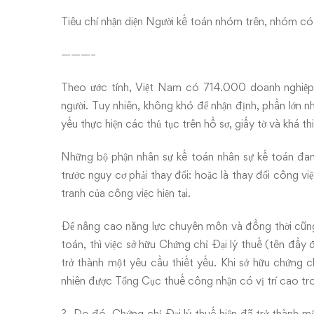
toán
Tiêu chí nhận diện Người kế toán nhóm trên, nhóm c
nhóm
trên,
———–
nhóm
Theo ước tính, Việt Nam có 714.000 doanh nghiệp đ
người. Tuy nhiên, không khó để nhận định, phần lớn n
có
yếu thực hiện các thủ tục trên hồ sơ, giấy tờ và khá t
chuyên
Những bộ phận nhân sự kế toán nhân sự kế toán đan
trước nguy cơ phải thay đổi: hoặc là thay đổi công v
môn
tranh của công việc hiện tại.
cao
Để nâng cao năng lực chuyên môn và đồng thời cũng 
trong
toán, thì việc sở hữu Chứng chỉ Đại lý thuế (tên đầ
trở thành một yêu cầu thiết yếu. Khi sở hữu chứng c
ngành
nhiên được Tổng Cục thuế công nhận có vị trí cao tr
Kế
? Do đó, Chứng chỉ Đại lý thuế hiện đã trở thành mộ