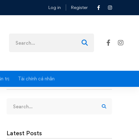
Log in
Register
n môn cao trong ngành Kế toán
Search
for:
n trị
Tài chính cá nhân
Search
Search
for:
Latest Posts