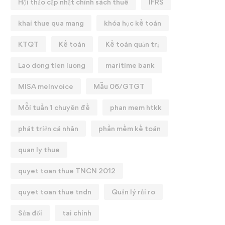
Hội thảo cập nhật chính sách thuế
IFRS
khai thue qua mang
khóa học kế toán
KTQT
Kế toán
Kế toán quản trị
Lao dong tien luong
maritime bank
MISA meInvoice
Mẫu 06/GTGT
Mỗi tuần 1 chuyên đề
phan mem htkk
phát triển cá nhân
phần mềm kế toán
quan ly thue
quyet toan thue TNCN 2012
quyet toan thue tndn
Quản lý rủi ro
Sửa đổi
tai chinh