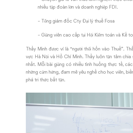
nhiều tập đoàn lớn và doanh nghiệp FDI.
– Tổng giám đốc Cty Đại lý thuế Fosa
– Giảng viên cao cấp tại Hội Kiểm toán và Kế 
Thầy Minh được ví là “người thổi hồn vào Thuế”. Th
vực Hà Nội và Hồ Chí Minh. Thầy luôn tận tâm chia 
nhất. Mỗi bài giảng có nhiều tình huống thực tế, các
những cảm hứng, đam mê yêu nghề cho học viên, biến
phá tri thức bất tận.