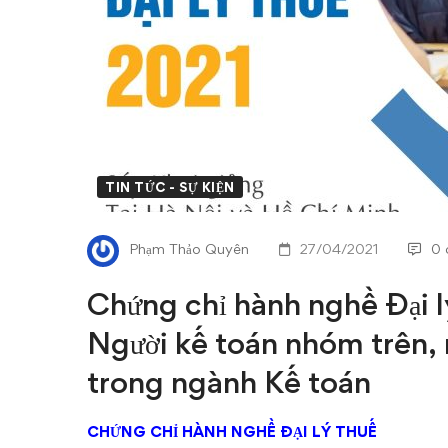
Đại
lý
thuế
–
Tiêu
TIN TỨC - SỰ KIỆN
chí
Phạm Thảo Quyên
27/04/2021
0 
nhận
Chứng chỉ hành nghề Đại lý
diện
Người kế toán nhóm trên
Người
trong ngành Kế toán
kế
CHỨNG CHỈ HÀNH NGHỀ ĐẠI LÝ THUẾ