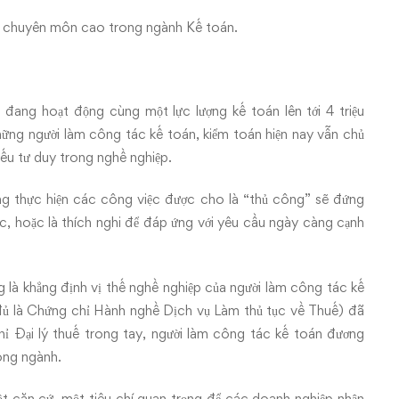
ó chuyên môn cao trong ngành Kế toán.
ang hoạt động cùng một lực lượng kế toán lên tới 4 triệu
hững người làm công tác kế toán, kiểm toán hiện nay vẫn chủ
hiếu tư duy trong nghề nghiệp.
g thực hiện các công việc được cho là “thủ công” sẽ đứng
iệc, hoặc là thích nghi để đáp ứng với yêu cầu ngày càng cạnh
là khẳng định vị thế nghề nghiệp của người làm công tác kế
y đủ là Chứng chỉ Hành nghề Dịch vụ Làm thủ tục về Thuế) đã
hỉ Đại lý thuế trong tay, người làm công tác kế toán đương
ong ngành.
t căn cứ, một tiêu chí quan trọng để các doanh nghiệp nhận