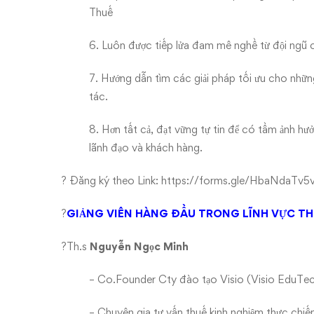
Thuế
6. Luôn được tiếp lửa đam mê nghề từ đội ngũ 
7. Hướng dẫn tìm các giải pháp tối ưu cho nhữ
tác.
8. Hơn tất cả, đạt vững tự tin để có tầm ảnh hư
lãnh đạo và khách hàng.
? Đăng ký theo Link:
https://forms.gle/HbaNdaTv
?
GIẢNG VIÊN HÀNG ĐẦU TRONG LĨNH VỰC TH
?Th.s
Nguyễn Ngọc Minh
– Co.Founder Cty đào tạo Visio (Visio EduTe
– Chuyên gia tư vấn thuế kinh nghiệm thực chiế