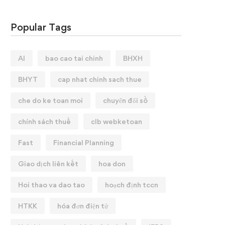
Popular Tags
AI
bao cao tai chinh
BHXH
BHYT
cap nhat chinh sach thue
che do ke toan moi
chuyển đổi số
chính sách thuế
clb webketoan
Fast
Financial Planning
Giao dịch liên kết
hoa don
Hoi thao va dao tao
hoạch định tccn
HTKK
hóa đơn điện tử