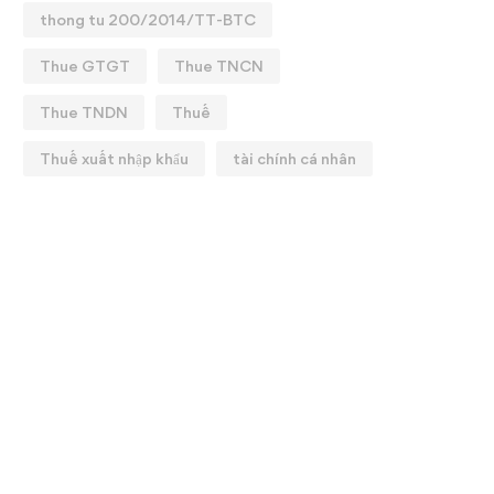
thong tu 200/2014/TT-BTC
Thue GTGT
Thue TNCN
Thue TNDN
Thuế
Thuế xuất nhập khẩu
tài chính cá nhân