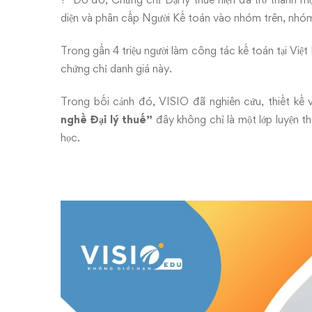
toán
diện và phân cấp Người Kế toán vào nhóm trên, nh
Trong gần 4 triệu người làm công tác kế toán tại Việ
chứng chỉ danh giá này.
Trong bối cảnh đó, VISIO đã nghiên cứu, thiết kế v
nghề Đại lý thuế”
đây không chỉ là một lớp luyện t
học.