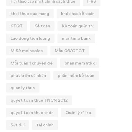
Hội thảo cập nhật chính sách thuế
IFRS
khai thue qua mang
khóa học kế toán
KTQT
Kế toán
Kế toán quản trị
Lao dong tien luong
maritime bank
MISA meInvoice
Mẫu 06/GTGT
Mỗi tuần 1 chuyên đề
phan mem htkk
phát triển cá nhân
phần mềm kế toán
quan ly thue
quyet toan thue TNCN 2012
quyet toan thue tndn
Quản lý rủi ro
Sửa đổi
tai chinh