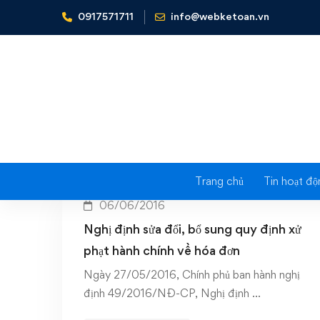
0917571711
info@webketoan.vn
Home
Xử phạt hành chính hoá đơn
Tag:
Trang chủ
Tin hoạt độ
06/06/2016
Nghị định sửa đổi, bổ sung quy định xử
phạt hành chính về hóa đơn
Ngày 27/05/2016, Chính phủ ban hành nghị
định 49/2016/NĐ-CP, Nghị định …