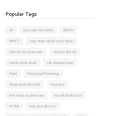
Popular Tags
AI
bao cao tai chinh
BHXH
BHYT
cap nhat chinh sach thue
che do ke toan moi
chuyển đổi số
chính sách thuế
clb webketoan
Fast
Financial Planning
Giao dịch liên kết
hoa don
Hoi thao va dao tao
hoạch định tccn
HTKK
hóa đơn điện tử