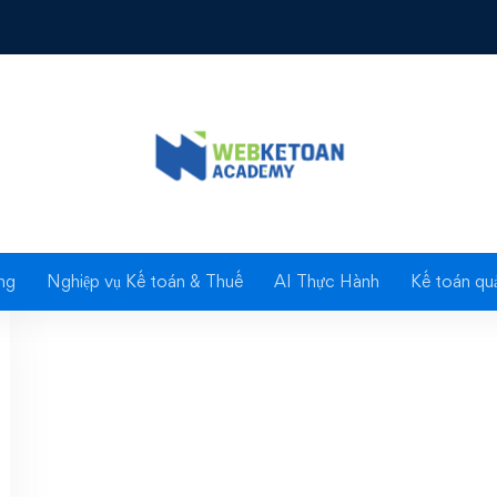
 Xử phạt hành chính ho
ng
Nghiệp vụ Kế toán & Thuế
AI Thực Hành
Kế toán quả