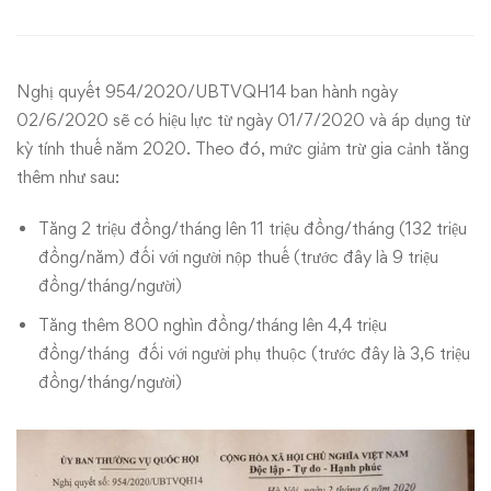
gia
cảnh
Nghị quyết 954/2020/UBTVQH14 ban hành ngày
lên
02/6/2020 sẽ có hiệu lực từ ngày 01/7/2020 và áp dụng từ
11
kỳ tính thuế năm 2020. Theo đó, mức giảm trừ gia cảnh tăng
thêm như sau:
triệu
Tăng 2 triệu đồng/tháng lên 11 triệu đồng/tháng (132 triệu
đồng/tháng
đồng/năm) đối với người nộp thuế (trước đây là 9 triệu
đồng/tháng/người)
kể
Tăng thêm 800 nghìn đồng/tháng lên 4,4 triệu
từ
đồng/tháng đối với người phụ thuộc (trước đây là 3,6 triệu
đồng/tháng/người)
ngày
1/7/2020