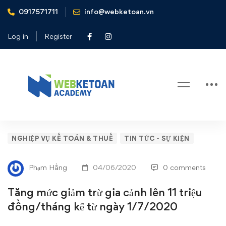
0917571711
info@webketoan.vn
Home
Nghiệp vụ Kế toán & Thuế
Tăng mức giảm trừ gia cảnh lên 11 triệu đồng/tháng kể từ
Log in
Register
ngày 1/7/2020
Blog
Tăng
NGHIỆP VỤ KẾ TOÁN & THUẾ
TIN TỨC - SỰ KIỆN
mức
Phạm Hằng
04/06/2020
0 comments
giảm
Tăng mức giảm trừ gia cảnh lên 11 triệu
trừ
đồng/tháng kể từ ngày 1/7/2020