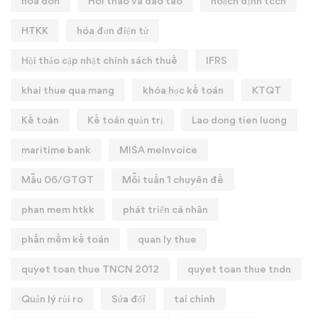
hoa don
Hoi thao va dao tao
hoạch định tccn
HTKK
hóa đơn điện tử
Hội thảo cập nhật chính sách thuế
IFRS
khai thue qua mang
khóa học kế toán
KTQT
Kế toán
Kế toán quản trị
Lao dong tien luong
maritime bank
MISA meInvoice
Mẫu 06/GTGT
Mỗi tuần 1 chuyên đề
phan mem htkk
phát triển cá nhân
phần mềm kế toán
quan ly thue
quyet toan thue TNCN 2012
quyet toan thue tndn
Quản lý rủi ro
Sửa đổi
tai chinh