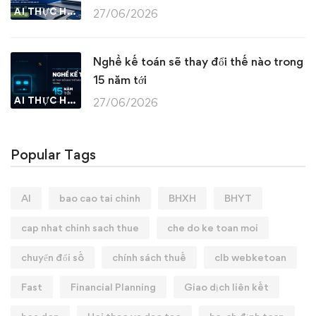
AI THỰC HÀNH
27/06/2026
Nghề kế toán sẽ thay đổi thế nào trong
15 năm tới
AI THỰC HÀNH
27/06/2026
Popular Tags
AI
bao cao tai chinh
BHXH
BHYT
cap nhat chinh sach thue
che do ke toan moi
chuyển đổi số
chính sách thuế
clb webketoan
Fast
Financial Planning
Giao dịch liên kết