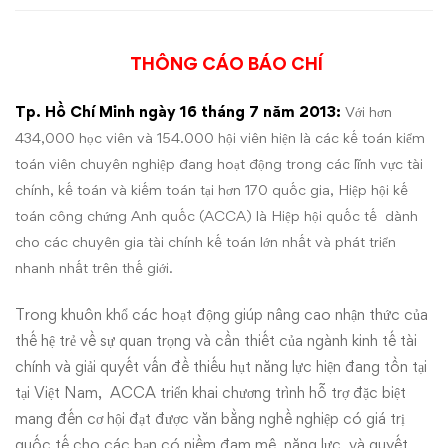
trợ
THÔNG CÁO BÁO CHÍ
của
ACCA
Tp. Hồ Chí Minh ngày 16 tháng 7 năm 2013:
Với hơn
434,000 học viên và 154.000 hội viên hiện là các kế toán kiểm
năm
toán viên chuyên nghiệp đang hoạt động trong các lĩnh vực tài
chính, kế toán và kiếm toán tại hơn 170 quốc gia, Hiệp hội kế
2013
toán công chứng Anh quốc (ACCA) là Hiệp hội quốc tế dành
cho các chuyên gia tài chính kế toán lớn nhất và phát triển
nhanh nhất trên thế giới.
Trong khuôn khổ các hoạt động giúp nâng cao nhận thức của
thế hệ trẻ về sự quan trọng và cần thiết của ngành kinh tế tài
chính và giải quyết vấn đề thiếu hụt năng lực hiện đang tồn tại
tại Việt Nam, ACCA triển khai chương trình hỗ trợ đặc biệt
mang đến cơ hội đạt được văn bằng nghề nghiệp có giá trị
quốc tế cho các bạn có niềm đam mê, năng lực, và quyết