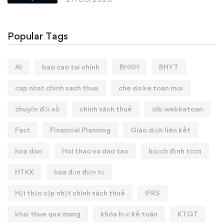
Popular Tags
AI
bao cao tai chinh
BHXH
BHYT
cap nhat chinh sach thue
che do ke toan moi
chuyển đổi số
chính sách thuế
clb webketoan
Fast
Financial Planning
Giao dịch liên kết
hoa don
Hoi thao va dao tao
hoạch định tccn
HTKK
hóa đơn điện tử
Hội thảo cập nhật chính sách thuế
IFRS
khai thue qua mang
khóa học kế toán
KTQT