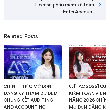
License phần mềm kế toán
EnterAccount
Related Posts
CHÍNH THỨC MỞ ĐƠN
💥 [TAC 2026] CUỘ
ĐĂNG KÝ THAM DỰ ĐÊM
KIỂM TOÁN VIÊN T
CHUNG KẾT AUDITING
NĂNG 2026 CHÍN
AND ACCOUNTING
MỞ ĐƠN ĐĂNG KÝ