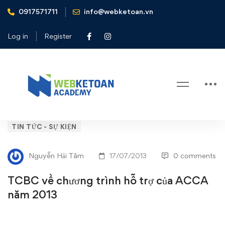
0917571711
info@webketoan.vn
Home
Tin tức - Sự kiện
TCBC về chương trình hỗ trợ của ACCA năm 2013
Log in
Register
Blog
TCBC
TIN TỨC - SỰ KIỆN
về
Nguyễn Hải Tâm
17/07/2013
0 comments
chương
TCBC về chương trình hỗ trợ của ACCA
trình
năm 2013
hỗ