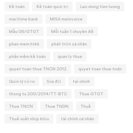
Kế toán
Kế toán quản trị
Lao dong tien luong
maritime bank
MISA meInvoice
Mẫu 06/GTGT
Mỗi tuần 1 chuyên đề
phan mem htkk
phát triển cá nhân
phần mềm kế toán
quan ly thue
quyet toan thue TNCN 2012
quyet toan thue tndn
Quản lý rủi ro
Sửa đổi
tai chinh
thong tu 200/2014/TT-BTC
Thue GTGT
Thue TNCN
Thue TNDN
Thuế
Thuế xuất nhập khẩu
tài chính cá nhân