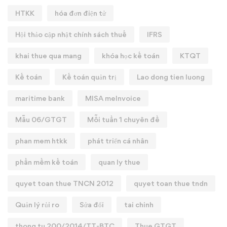
HTKK
hóa đơn điện tử
Hội thảo cập nhật chính sách thuế
IFRS
khai thue qua mang
khóa học kế toán
KTQT
Kế toán
Kế toán quản trị
Lao dong tien luong
maritime bank
MISA meInvoice
Mẫu 06/GTGT
Mỗi tuần 1 chuyên đề
phan mem htkk
phát triển cá nhân
phần mềm kế toán
quan ly thue
quyet toan thue TNCN 2012
quyet toan thue tndn
Quản lý rủi ro
Sửa đổi
tai chinh
thong tu 200/2014/TT-BTC
Thue GTGT