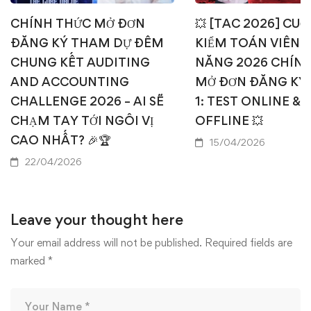
CHÍNH THỨC MỞ ĐƠN
💥 [TAC 2026] CUỘ
ĐĂNG KÝ THAM DỰ ĐÊM
KIỂM TOÁN VIÊN T
CHUNG KẾT AUDITING
NĂNG 2026 CHÍN
AND ACCOUNTING
MỞ ĐƠN ĐĂNG KÝ
CHALLENGE 2026 – AI SẼ
1: TEST ONLINE & 
CHẠM TAY TỚI NGÔI VỊ
OFFLINE 💥
CAO NHẤT? 🎉🏆
15/04/2026
22/04/2026
Leave your thought here
Your email address will not be published.
Required fields are
marked
*