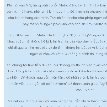
Khi mới vào VN, hãng phân phối Metro đăng ký là một nhà bán 
bán lẻ, nhà hàng, những hộ kinh doanh… Để thực hiện phương thứ
cho khách hàng của mình. Tuy nhiên, từ chỗ cho phép người có 
nay rất nhiều người phản ảnh vào các siêu thị Metro 
Có mặt tại siêu thị Metro Hà Đông (Hà Nội) lúc 10g55 ngày 10
khách vào mà không hề bị kiểm tra. Tại cửa vào duy nhất của siê
chỉ đi qua lại như một bảo vệ dễ tính, không hỏi bất cứ vị khác
người đi vào, và kết quả không ai trình thẻ cũng nh
Khi chúng tôi trực tiếp đi vào, hỏi “không có thẻ có vào được khô
được. Cô giải thích cặn kẽ chỉ khi nào có đoàn kiểm tra thì mới k
tự nhiên. Để khách mua sắm yên tâm, cô nhân viên kiểm tra còn 
nhân viên thu ngân sẽ có “thẻ mềm” để thanh toán giúp. Ngh
vẫn… vô tư.
Và kết quả đúng là sau khi mua hàng hóa, đến khi ra thanh toá