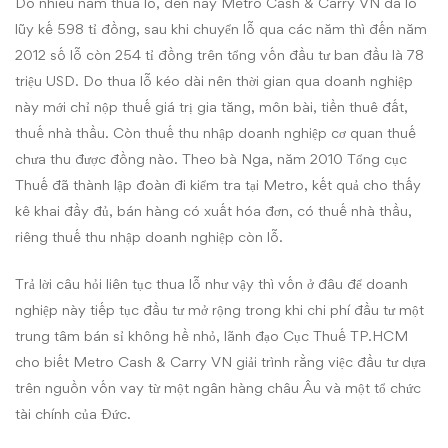
Do nhiều năm thua lỗ, đến nay Metro Cash & Carry VN đã lỗ
lũy kế 598 tỉ đồng, sau khi chuyển lỗ qua các năm thì đến năm
2012 số lỗ còn 254 tỉ đồng trên tổng vốn đầu tư ban đầu là 78
triệu USD. Do thua lỗ kéo dài nên thời gian qua doanh nghiệp
này mới chỉ nộp thuế giá trị gia tăng, môn bài, tiền thuê đất,
thuế nhà thầu. Còn thuế thu nhập doanh nghiệp cơ quan thuế
chưa thu được đồng nào. Theo bà Nga, năm 2010 Tổng cục
Thuế đã thành lập đoàn đi kiểm tra tại Metro, kết quả cho thấy
kê khai đầy đủ, bán hàng có xuất hóa đơn, có thuế nhà thầu,
riêng thuế thu nhập doanh nghiệp còn lỗ.
Trả lời câu hỏi liên tục thua lỗ như vậy thì vốn ở đâu để doanh
nghiệp này tiếp tục đầu tư mở rộng trong khi chi phí đầu tư một
trung tâm bán sỉ không hề nhỏ, lãnh đạo Cục Thuế TP.HCM
cho biết Metro Cash & Carry VN giải trình rằng việc đầu tư dựa
trên nguồn vốn vay từ một ngân hàng châu Âu và một tổ chức
tài chính của Đức.