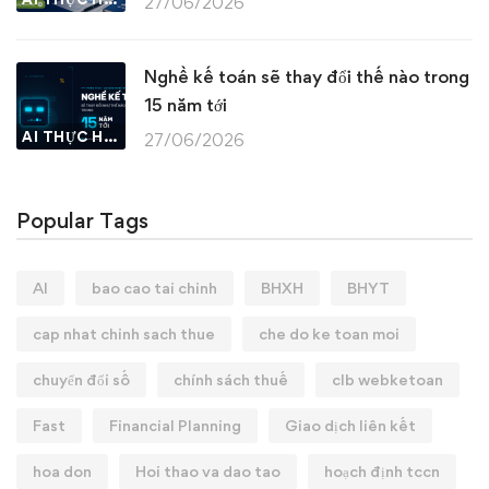
27/06/2026
Nghề kế toán sẽ thay đổi thế nào trong
15 năm tới
AI THỰC HÀNH
27/06/2026
Popular Tags
AI
bao cao tai chinh
BHXH
BHYT
cap nhat chinh sach thue
che do ke toan moi
chuyển đổi số
chính sách thuế
clb webketoan
Fast
Financial Planning
Giao dịch liên kết
hoa don
Hoi thao va dao tao
hoạch định tccn