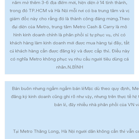
năm mở thêm 3-6 địa điểm mới, hiện diện ở 14 tỉnh thành,
trong đó TP.HCM và Hà Nội mỗi nơi có ba trung tâm và vị
giám đốc này cho rằng đó là thành công đáng mừng.
Theo
đại diện của Metro, trung tâm Metro Cash & Carry là mô
hình kinh doanh chính là phân phối sỉ tự phục vụ, chỉ có
khách hàng làm kinh doanh mới được mua hàng tại đây, tất
cả khách hàng cần được đăng ký và được cấp thẻ. Điều này
có nghĩa Metro không phục vụ nhu cầu người tiêu dùng cá
nhân.
N.BÌNH
Bán buôn nhưng ngấm ngầm bán lẻ
Mặc dù theo quy định, Me
đăng ký kinh doanh cũng ghi rõ như vậy, nhưng trên thực tế 
bán lẻ, đẩy nhiều nhà phân phối của VN 
Tại Metro Thăng Long, Hà Nội người dân không cần thẻ vẫn c