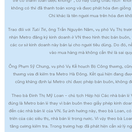
thẻ có thanh toán được không?”, cô này cũng chắc nịch “khôn
không có thẻ đã thanh toán xong và được phát hóa đơn giống 
Chỉ khác là tên người mua trên hóa đơn kh
Trao đổi với
Tuổi Trẻ
, ông Trần Nguyên Năm, vụ phó Vụ Thị trườ
nhận Metro đăng ký kinh doanh ở VN theo hình thức bán buôn, 
các cơ sở kinh doanh này bán lại cho người tiêu dùng. Do đó, 
vào mua hàng mà không cần thẻ là sai quy
Ông Phạm Sỹ Chung, vụ phó Vụ Kế hoạch Bộ Công thương, cũng
thương vừa đi kiểm tra Metro Hà Đông. Kết quả hiện đang đư
cũng khẳng định lại Metro chỉ được phép bán buôn, không đượ
Theo bà Đinh Thị Mỹ Loan – chủ tịch Hiệp hội Các nhà bán lẻ 
đúng là Metro bán lẻ thay vì bán buôn theo giấy phép kinh doanh
đến các nhà bán lẻ của VN. Sự ảnh hưởng này, theo bà Loan, có 
triển của các siêu thị, nhà bán lẻ trong nước. Vì vậy theo bà Lo
tăng cường kiểm tra. Trong trường hợp đã phát hiện cần xử lý 