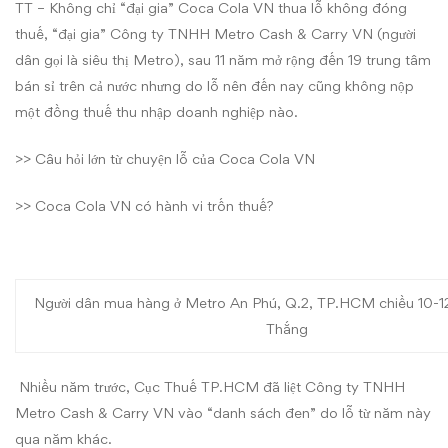
TT – Không chỉ “đại gia” Coca Cola VN thua lỗ không đóng
thuế, “đại gia” Công ty TNHH Metro Cash & Carry VN (người
dân gọi là siêu thị Metro), sau 11 năm mở rộng đến 19 trung tâm
bán sỉ trên cả nước nhưng do lỗ nên đến nay cũng không nộp
một đồng thuế thu nhập doanh nghiệp nào.
>>
Câu hỏi lớn từ chuyện lỗ của Coca Cola VN
>>
Coca Cola VN có hành vi trốn thuế?
Người dân mua hàng ở Metro An Phú, Q.2, TP.HCM chiều 10-12
Thắng
Nhiều năm trước, Cục Thuế TP.HCM đã liệt Công ty TNHH
Metro Cash & Carry VN vào “danh sách đen” do lỗ từ năm này
qua năm khác.