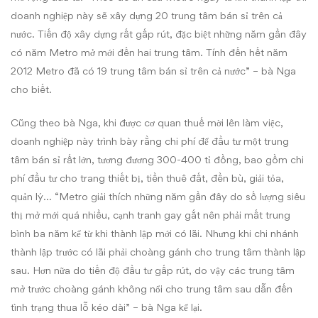
doanh nghiệp này sẽ xây dựng 20 trung tâm bán sỉ trên cả
nước. Tiến độ xây dựng rất gấp rút, đặc biệt những năm gần đây
có năm Metro mở mới đến hai trung tâm. Tính đến hết năm
2012 Metro đã có 19 trung tâm bán sỉ trên cả nước” – bà Nga
cho biết.
Cũng theo bà Nga, khi được cơ quan thuế mời lên làm việc,
doanh nghiệp này trình bày rằng chi phí để đầu tư một trung
tâm bán sỉ rất lớn, tương đương 300-400 tỉ đồng, bao gồm chi
phí đầu tư cho trang thiết bị, tiền thuê đất, đền bù, giải tỏa,
quản lý… “Metro giải thích những năm gần đây do số lượng siêu
thị mở mới quá nhiều, cạnh tranh gay gắt nên phải mất trung
bình ba năm kể từ khi thành lập mới có lãi. Nhưng khi chi nhánh
thành lập trước có lãi phải choàng gánh cho trung tâm thành lập
sau. Hơn nữa do tiến độ đầu tư gấp rút, do vậy các trung tâm
mở trước choàng gánh không nổi cho trung tâm sau dẫn đến
tình trạng thua lỗ kéo dài” – bà Nga kể lại.