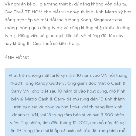
Về nghi án kê đội giá trang thiết bị để nâng khống vốn đầu tư,
Cục Thuế TP.HCM cho biết việc nhập thiết bị lạnh Metro ký hợp
đồng trực tiếp với một đối tác ở Hong Kong, Singapore chứ
không thông qua công ty mẹ và cũng không nhập khẩu từ công
ty mẹ. Riêng việc có giao dịch liên kết với những đối tác này
hay không thì Cục Thuế sẽ kiểm tra lại.
ÁNH HỒNG
Phát triển chóng mặt
Tại lễ kỷ niệm 10 năm vào VN hồi tháng
4-2011, ông Randy Guttery, tổng giám đốc Metro Cash &
Carry VN, cho biết sau 10 năm đi vào hoạt động, mô hình
bán sỉ Metro Cash & Carry đã mở rộng đến 10 tỉnh thành
trên cả nước và phục vụ hơn 1 triệu khách hàng làm kinh
doanh tại VN, với 13 trung tâm bán sỉ và hơn 3.500 nhân
viên. Tuy nhiên, tính đến tháng 12-2012, con số này đã vọt
lên 19 trung tâm trải khắp cả nước với tốc độ trung bình mỗi