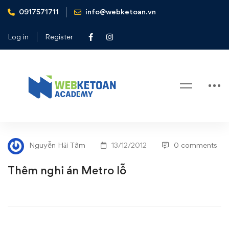
0917571711
info@webketoan.vn
Home
Tin tức - Sự kiện
Thêm nghi án Metro lỗ
Log in
Register
Blog
Thêm
TIN TỨC - SỰ KIỆN
nghi
Nguyễn Hải Tâm
13/12/2012
0 comments
án
Thêm nghi án Metro lỗ
Metro
lỗ