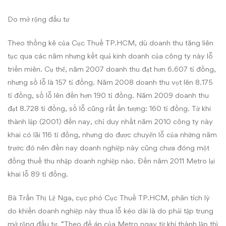
Do mở rộng đầu tư
Theo thống kê của Cục Thuế TP.HCM, dù doanh thu tăng liên
tục qua các năm nhưng kết quả kinh doanh của công ty này lỗ
triền miên. Cụ thể, năm 2007 doanh thu đạt hơn 6.607 tỉ đồng,
nhưng số lỗ là 157 tỉ đồng. Năm 2008 doanh thu vọt lên 8.175
tỉ đồng, số lỗ lên đến hơn 190 tỉ đồng. Năm 2009 doanh thu
đạt 8.728 tỉ đồng, số lỗ cũng rất ấn tượng: 160 tỉ đồng. Từ khi
thành lập (2001) đến nay, chỉ duy nhất năm 2010 công ty này
khai có lãi 116 tỉ đồng, nhưng do được chuyển lỗ của những năm
trước đó nên đến nay doanh nghiệp này cũng chưa đóng một
đồng thuế thu nhập doanh nghiệp nào. Đến năm 2011 Metro lại
khai lỗ 89 tỉ đồng.
Bà Trần Thị Lệ Nga, cục phó Cục Thuế TP.HCM, phân tích lý
do khiến doanh nghiệp này thua lỗ kéo dài là do phải tập trung
mở rộng đầu tư. “Theo đề án của Metro ngay từ khi thành lập thì