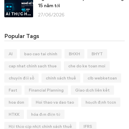
15 năm tới
AI THỰC HÀNH
27/06/2026
Popular Tags
AI
bao cao tai chinh
BHXH
BHYT
cap nhat chinh sach thue
che do ke toan moi
chuyển đổi số
chính sách thuế
clb webketoan
Fast
Financial Planning
Giao dịch liên kết
hoa don
Hoi thao va dao tao
hoạch định tccn
HTKK
hóa đơn điện tử
Hội thảo cập nhật chính sách thuế
IFRS