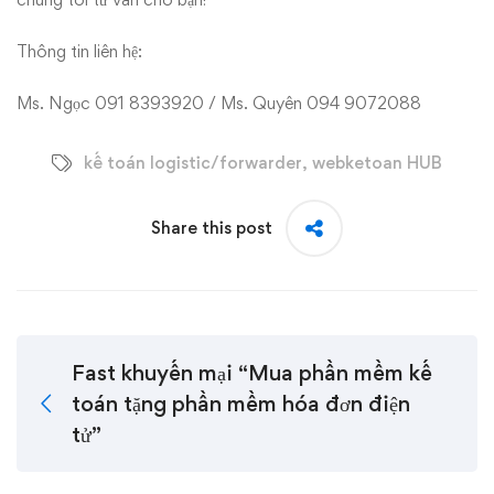
Thông tin liên hệ:
Ms. Ngọc 091 8393920 / Ms. Quyên 094 9072088
kế toán logistic/forwarder
,
webketoan HUB
Share this post
Fast khuyến mại “Mua phần mềm kế
toán tặng phần mềm hóa đơn điện
tử”