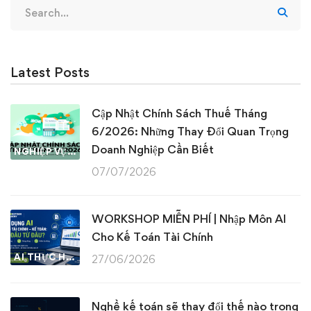
Search
for:
Latest Posts
Cập Nhật Chính Sách Thuế Tháng
6/2026: Những Thay Đổi Quan Trọng
Doanh Nghiệp Cần Biết
NGHIỆP VỤ KẾ TOÁN & THUẾ
07/07/2026
WORKSHOP MIỄN PHÍ | Nhập Môn AI
Cho Kế Toán Tài Chính
AI THỰC HÀNH
27/06/2026
Nghề kế toán sẽ thay đổi thế nào trong