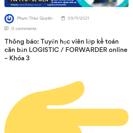
viên
lớp
Phạm Thảo Quyên
09/11/2021
kế
0 comments
toán
Thông báo: Tuyển học viên lớp kế toán
căn bản LOGISTIC / FORWARDER online
căn
– Khóa 3
bản
LOGISTIC
/
FORWARDER
online