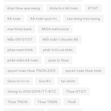
khai thue qua mang
khóa học kế toán
KTQT
Kế toán
Kế toán quản trị
Lao dong tien luong
maritime bank
MISA meInvoice
Mẫu 06/GTGT
Mỗi tuần 1 chuyên đề
phan mem htkk
phát triển cá nhân
phần mềm kế toán
quan ly thue
quyet toan thue TNCN 2012
quyet toan thue tndn
Quản lý rủi ro
Sửa đổi
tai chinh
thong tu 200/2014/TT-BTC
Thue GTGT
Thue TNCN
Thue TNDN
Thuế