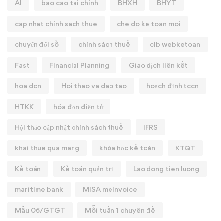
AI
bao cao tai chinh
BHXH
BHYT
cap nhat chinh sach thue
che do ke toan moi
chuyển đổi số
chính sách thuế
clb webketoan
Fast
Financial Planning
Giao dịch liên kết
hoa don
Hoi thao va dao tao
hoạch định tccn
HTKK
hóa đơn điện tử
Hội thảo cập nhật chính sách thuế
IFRS
khai thue qua mang
khóa học kế toán
KTQT
Kế toán
Kế toán quản trị
Lao dong tien luong
maritime bank
MISA meInvoice
Mẫu 06/GTGT
Mỗi tuần 1 chuyên đề