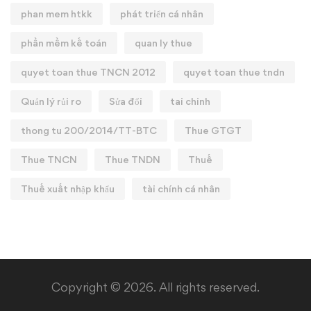
phan mem htkk
phát triển cá nhân
phần mềm kế toán
quan ly thue
quyet toan thue TNCN 2012
quyet toan thue tndn
Quản lý rủi ro
Sửa đổi
tai chinh
thong tu 200/2014/TT-BTC
Thue GTGT
Thue TNCN
Thue TNDN
Thuế
Thuế xuất nhập khẩu
tài chính cá nhân
Copyright © 2026. All rights reserved.