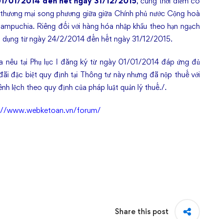
 01/01/2014 đến hết ngày 31/12/2015
, cùng thời điểm có
ẩy thương mại song phương giữa giữa Chính phủ nước Cộng hoà
ampuchia. Riêng đối với hàng hóa nhập khẩu theo hạn ngạch
áp dụng từ ngày 24/2/2014 đến hết ngày 31/12/2015.
a nêu tại Phụ lục I đăng ký từ ngày 01/01/2014 đáp ứng đủ
đãi đặc biệt quy định tại Thông tư này nhưng đã nộp thuế với
nh lệch theo quy định của pháp luật quản lý thuế./.
://www.webketoan.vn/forum/
Share this post