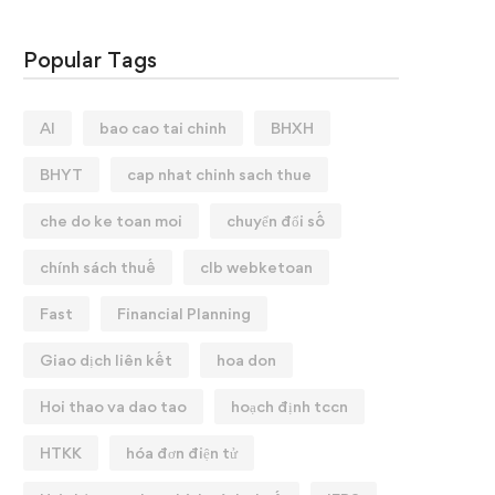
Popular Tags
AI
bao cao tai chinh
BHXH
BHYT
cap nhat chinh sach thue
che do ke toan moi
chuyển đổi số
chính sách thuế
clb webketoan
Fast
Financial Planning
Giao dịch liên kết
hoa don
Hoi thao va dao tao
hoạch định tccn
HTKK
hóa đơn điện tử