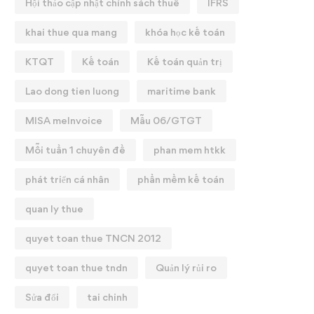
Hội thảo cập nhật chính sách thuế
IFRS
khai thue qua mang
khóa học kế toán
KTQT
Kế toán
Kế toán quản trị
Lao dong tien luong
maritime bank
MISA meInvoice
Mẫu 06/GTGT
Mỗi tuần 1 chuyên đề
phan mem htkk
phát triển cá nhân
phần mềm kế toán
quan ly thue
quyet toan thue TNCN 2012
quyet toan thue tndn
Quản lý rủi ro
Sửa đổi
tai chinh