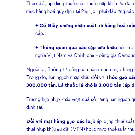
Vương
Theo đó, áp dụng thuế suất thuế nhập khẩu ưu đãi 
quốc
mục hàng hoá quy định tại Phụ lục I phải đáp ứng các 
Campuchia
+
Có Giấy chứng nhận xuất xứ hàng hoá mẫ
cấp.
+
Thông quan qua các cặp cửa khẩu
nêu tron
nghĩa Việt Nam và Chính phủ Hoàng gia Campuchi
Ngoài ra, Thông tư cũng ban hành danh mục hàng 
Trong đó, hạn ngạch nhập khẩu đối với
Thóc gạo các
300.000 tấn
,
Lá thuốc lá khô
là
3.000 tấn
(
áp d
Trường hợp nhập khẩu vượt quá số lượng hạn ngạch 
định sau:
Đối với mặt hàng gạo các loại:
áp dụng thuế suất
thuế nhập khẩu ưu đãi (MFN) hoặc mức thuế suất thuế