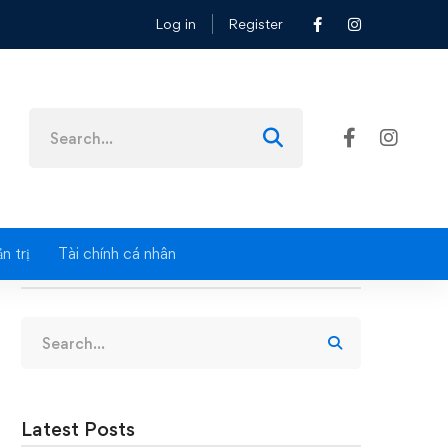
Log in
Register
Search
for:
n trị
Tài chính cá nhân
Search
Search
for:
Latest Posts