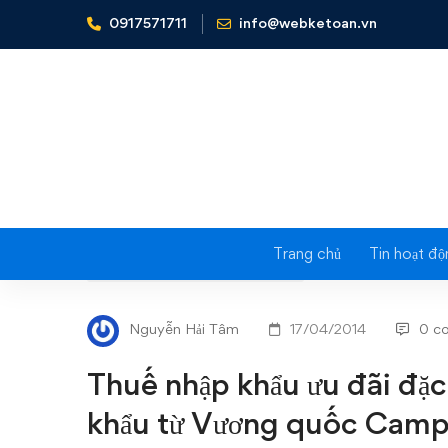
0917571711
info@webketoan.vn
Home
Nghiệp vụ Kế toán & Thuế
Thuế nhập khẩu ưu 
Trang chủ
Tin hoạt độ
Thuế
NGHIỆP VỤ KẾ TOÁN & THUẾ
nhập
Nguyễn Hải Tâm
17/04/2014
0 c
khẩu
Thuế nhập khẩu ưu đãi đặc
ưu
khẩu từ Vương quốc Camp