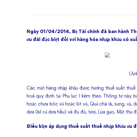
đãi
đặc
biệt
Ngày 01/04/2014, Bộ Tài chính đã ban hành T
đối
ưu đãi đặc biệt đối với hàng hóa nhập khẩu có x
với
hàng
(Ản
hóa
Các mặt hàng nhập khẩu được hưởng thuế suất thuế
nhập
hoá quy định tại Phụ lục I kèm theo Thông tư này ba
hoặc chưa bóc vỏ hoặc lột vỏ, Quả chà là, sung, vả, d
khẩu
dưa (kể cả dưa hấu) và đu đủ, tươi, Lúa gạo, Mật thu
từ
Điều kiện áp dụng thuế suất thuế nhập khẩu ưu đ