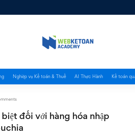
đãi đặc biệt đối với hàng hóa nhập khẩu từ Vương quốc Campuchia
Blog
ng
Nghiệp vụ Kế toán & Thuế
AI Thực Hành
Kế toán quả
omments
 biệt đối với hàng hóa nhập
uchia