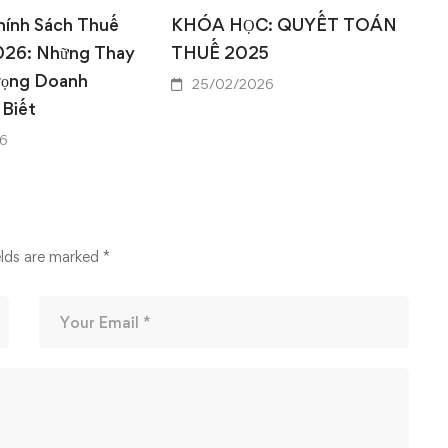
hính Sách Thuế
KHÓA HỌC: QUYẾT TOÁN
026: Những Thay
THUẾ 2025
rọng Doanh
25/02/2026
 Biết
6
elds are marked
*