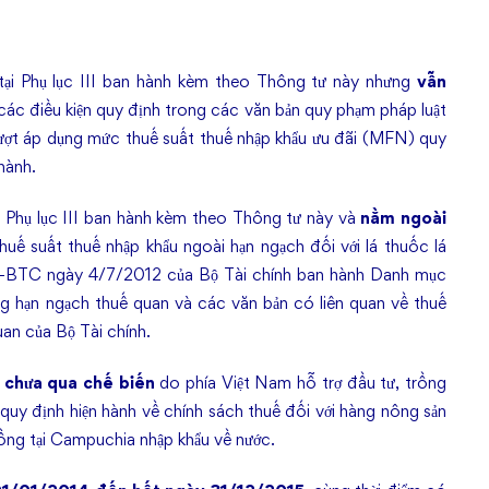
tại Phụ lục III ban hành kèm theo Thông tư này nhưng
vẫn
ác điều kiện quy định trong các văn bản quy phạm pháp luật
ượt áp dụng mức thuế suất thuế nhập khẩu ưu đãi (MFN) quy
 hành.
i Phụ lục III ban hành kèm theo Thông tư này và
nằm ngoài
uế suất thuế nhập khẩu ngoài hạn ngạch đối với lá thuốc lá
TT-BTC ngày 4/7/2012 của Bộ Tài chính ban hành Danh mục
g hạn ngạch thuế quan và các văn bản có liên quan về thuế
uan của Bộ Tài chính.
ô chưa qua chế biến
do phía Việt Nam hỗ trợ đầu tư, trồng
quy định hiện hành về chính sách thuế đối với hàng nông sản
rồng tại Campuchia nhập khẩu về nước.