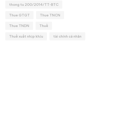
thong tu 200/2014/TT-BTC
Thue GTGT
Thue TNCN
Thue TNDN
Thuế
Thuế xuất nhập khẩu
tài chính cá nhân