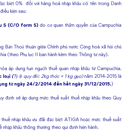
đặc biệt 0% đối với hàng hoá nhập khẩu có tên trong Danh
điều kiện sau:
u S (C/O form S)
do cơ quan thẩm quyền của Campuchia
g Bản Thoả thuận giữa Chính phủ nước Cộng hoà xã hội chủ
a (theo Phụ lục II ban hành kèm theo Thông tư này).
hóa áp dụng hạn ngạch thuế quan nhập khẩu từ Campuchia.
 loại
(
Tỷ lệ quy đổi: 2kg thóc = 1 kg gạo)
năm 2014-2015 là
ụng từ ngày
24/2/2014
đến hết ngày
31/12/2015
.
)
quy định sẽ áp dụng mức thuế suất thuế nhập khẩu theo Quy
 thuế nhập khẩu ưu đãi đặc biệt ATIGA hoặc mức thuế suất
 nhập khẩu thông thường theo qui định hiện hành.