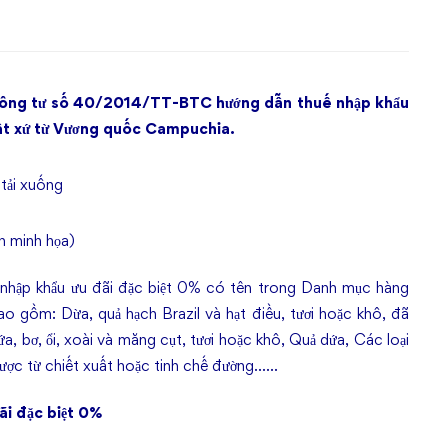
hông tư số 40/2014/TT-BTC hướng dẫn thuế nhập khẩu
uất xứ từ Vương quốc Campuchia.
h minh họa)
 nhập khẩu ưu đãi đặc biệt 0% có tên trong Danh mục hàng
o gồm: Dừa, quả hạch Brazil và hạt điều, tươi hoặc khô, đã
ứa, bơ, ổi, xoài và măng cụt, tươi hoặc khô, Quả dứa, Các loại
 được từ chiết xuất hoặc tinh chế đường……
ãi đặc biệt 0%