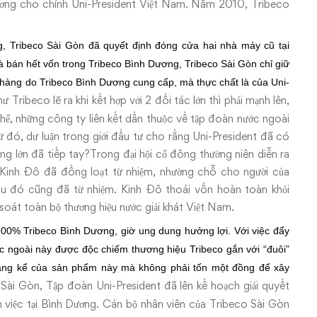
ương cho chính Uni-President Việt Nam. Năm 2010, Tribeco
g, Tribeco Sài Gòn đã quyết định đóng cửa hai nhà máy cũ tại
à bán hết vốn trong Tribeco Bình Dương, Tribeco Sài Gòn chỉ giữ
 hàng do Tribeco Bình Dương cung cấp, mà thực chất là của Uni-
Tribeco lẽ ra khi kết hợp với 2 đối tác lớn thì phải mạnh lên,
i thể, những công ty liên kết dần thuộc về tập đoàn nước ngoài
Từ đó, dư luận trong giới đầu tư cho rằng Uni-President đã có
g lớn đã tiếp tay?Trong đại hội cổ đông thường niên diễn ra
 Kinh Đô đã đồng loạt từ nhiệm, nhường chỗ cho người của
u đó cũng đã từ nhiệm. Kinh Đô thoái vốn hoàn toàn khỏi
oát toàn bộ thương hiệu nước giải khát Việt Nam.
100% Tribeco Bình Dương, giờ ung dung hưởng lợi. Với việc đẩy
ớc ngoài này được độc chiếm thương hiệu Tribeco gắn với “đuôi”
áng kể của sản phẩm này mà không phải tốn một đồng để xây
o Sài Gòn, Tập đoàn Uni-President đã lên kế hoạch giải quyết
việc tại Bình Dương. Cán bộ nhân viên của Tribeco Sài Gòn