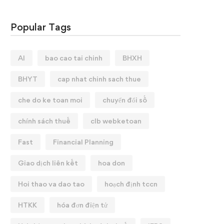
Popular Tags
AI
bao cao tai chinh
BHXH
BHYT
cap nhat chinh sach thue
che do ke toan moi
chuyển đổi số
chính sách thuế
clb webketoan
Fast
Financial Planning
Giao dịch liên kết
hoa don
Hoi thao va dao tao
hoạch định tccn
HTKK
hóa đơn điện tử