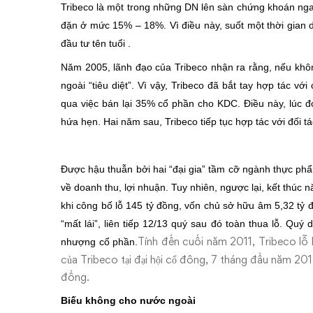
Tribeco là một trong những DN lên sàn chứng khoán nga
đặn ở mức 15% – 18%. Vì điều này, suốt một thời gian d
đầu tư tên tuổi .
Năm 2005, lãnh đạo của Tribeco nhận ra rằng, nếu khôn
ngoài “tiêu diệt”. Vì vậy, Tribeco đã bắt tay hợp tác 
qua việc bán lại 35% cổ phần cho KDC. Điều này, lúc đ
hứa hẹn. Hai năm sau, Tribeco tiếp tục hợp tác với đối tá
Được hậu thuẫn bởi hai “đại gia” tầm cỡ ngành thực ph
về doanh thu, lợi nhuận. Tuy nhiên, ngược lại, kết thúc n
khi công bố lỗ 145 tỷ đồng, vốn chủ sở hữu âm 5,32 tỷ
“mất lái”, liên tiếp 12/13 quý sau đó toàn thua lỗ. Quý
Tính đến cuối năm 2011, Tribeco lỗ
nhượng cổ phần.
của Tribeco tại đại hội cổ đông, 7 tháng đầu năm 20
đồng.
Biếu không cho nước ngoài