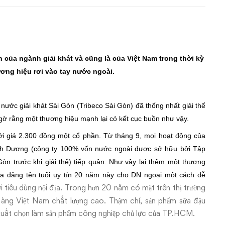
 của ngành giải khát và cũng là của Việt Nam trong thời kỳ
ơng hiệu rơi vào tay nước ngoài.
nước giải khát Sài Gòn (Tribeco Sài Gòn) đã thống nhất giải thể
ngờ rằng một thương hiệu mạnh lại có kết cục buồn như vậy.
 với giá 2.300 đồng một cổ phần. Từ tháng 9, mọi hoạt động của
nh Dương (công ty 100% vốn nước ngoài được sở hữu bởi Tập
òn trước khi giải thể) tiếp quản. Như vậy lại thêm
một thương
ta dâng tên tuổi uy tín 20 năm này cho DN ngoại một cách dễ
ời tiêu dùng nội địa. Trong hơn 20 năm có mặt trên thị trường
 Hàng Việt Nam chất lượng cao. Thậm chí, sản phẩm sữa đậu
xuất chọn làm sản phẩm công nghiệp chủ lực của TP.HCM.