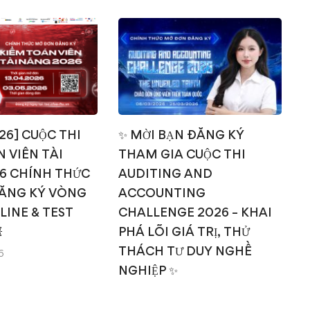
026] CUỘC THI
✨ MỜI BẠN ĐĂNG KÝ
 VIÊN TÀI
THAM GIA CUỘC THI
T
6 CHÍNH THỨC
AUDITING AND
ĂNG KÝ VÒNG
ACCOUNTING
NLINE & TEST
CHALLENGE 2026 – KHAI

PHÁ LÕI GIÁ TRỊ, THỬ
THÁCH TƯ DUY NGHỀ
6
NGHIỆP ✨
14/03/2026