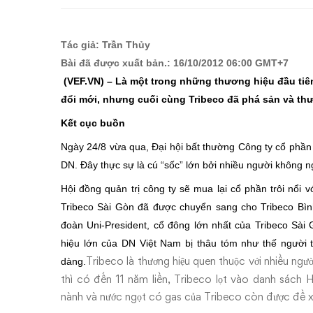
vỡ:
Biếu
Tác giả: Trần Thủy
không
Bài đã được xuất bản.: 16/10/2012 06:00 GMT+7
(VEF.VN) – Là một trong những thương hiệu đầu tiên
Tribeco
đổi mới, nhưng cuối cùng Tribeco đã phá sản và thư
DN
Kết cục buồn
Ngày 24/8 vừa qua, Đại hội bất thường Công ty cổ phần 
ngoại
DN. Đây thực sự là cú “sốc” lớn bởi nhiều người không 
Hội đồng quản trị công ty sẽ mua lại cổ phần trôi nổi
Tribeco Sài Gòn đã được chuyển sang cho Tribeco Bì
đoàn Uni-President, cổ đông lớn nhất của Tribeco Sài G
hiệu lớn của DN Việt Nam bị thâu tóm như thế người 
Tribeco là thương hiệu quen thuộc với nhiều ngư
dàng.
thì có đến 11 năm liền, Tribeco lọt vào danh sách
nành và nước ngọt có gas của Tribeco còn được đề 