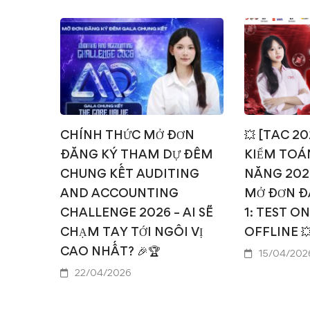
CHÍNH THỨC MỞ ĐƠN
💥 [TAC 2
ĐĂNG KÝ THAM DỰ ĐÊM
KIỂM TOÁN
CHUNG KẾT AUDITING
NĂNG 202
AND ACCOUNTING
MỞ ĐƠN Đ
CHALLENGE 2026 – AI SẼ
1: TEST O
CHẠM TAY TỚI NGÔI VỊ
OFFLINE 
CAO NHẤT? 🎉🏆
15/04/202
22/04/2026