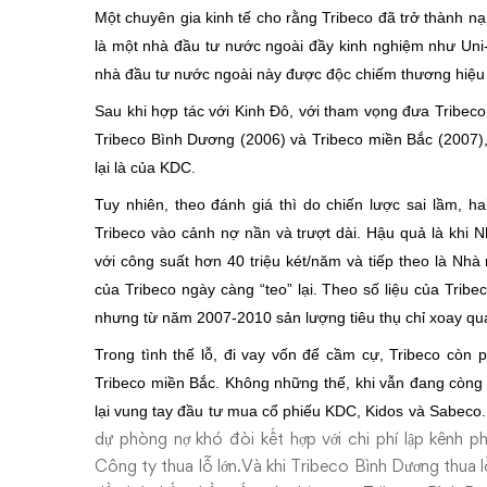
Một chuyên gia kinh tế cho rằng Tribeco đã trở thành nạ
là một nhà đầu tư nước ngoài đầy kinh nghiệm như Uni-P
nhà đầu tư nước ngoài này được độc chiếm thương hiệu 
Sau khi hợp tác với Kinh Đô, với tham vọng đưa Tribec
Tribeco Bình Dương (2006) và Tribeco miền Bắc (2007)
lại là của KDC.
Tuy nhiên, theo đánh giá thì do chiến lược sai lầm,
Tribeco vào cảnh nợ nần và trượt dài. Hậu quả là khi
với công suất hơn 40 triệu két/năm và tiếp theo là N
của Tribeco ngày càng “teo” lại. Theo số liệu của Trib
nhưng từ năm 2007-2010 sản lượng tiêu thụ chỉ xoay qua
Trong tình thế lỗ, đi vay vốn để cầm cự, Tribeco còn
Tribeco miền Bắc. Không những thế, khi vẫn đang
còng 
lại vung tay đầu tư mua cổ phiếu KDC, Kidos và Sabeco.
dự phòng nợ khó đòi kết hợp với chi phí lập kênh ph
Công ty thua lỗ lớn.Và khi Tribeco Bình Dương thua