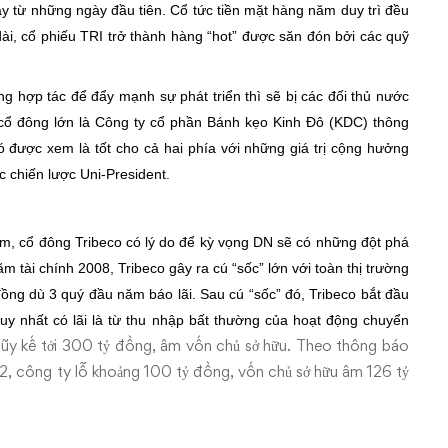
y từ những ngày đầu tiên. Cổ tức tiền mặt hàng năm duy trì đều
ài, cổ phiếu TRI trở thành hàng “hot” được săn đón bởi các quỹ
g hợp tác để đẩy mạnh sự phát triển thì sẽ bị các đối thủ nước
với cổ đông lớn là Công ty cổ phần Bánh kẹo Kinh Đô (KDC) thông
ó được xem là tốt cho cả hai phía với những giá trị cộng hưởng
c chiến lược Uni-President.
ẩm, cổ đông Tribeco có lý do để kỳ vọng DN sẽ có những đột phá
ăm tài chính 2008, Tribeco gây ra cú “sốc” lớn với toàn thị trường
 đồng dù 3 quý đầu năm báo lãi. Sau
cú “sốc” đó, Tribeco bắt đầu
 duy nhất có lãi là từ thu nhập bất thường của hoạt động chuyển
 lũy kế tới 300 tỷ đồng, âm vốn chủ sở hữu. Theo thông báo
12, công ty lỗ khoảng 100 tỷ đồng, vốn chủ sở hữu âm 126 tỷ