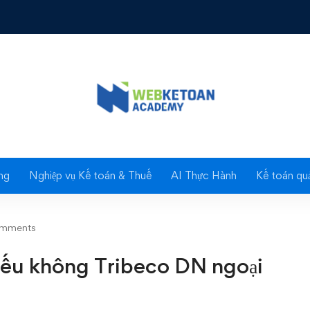
 không Tribeco DN ngoại
Blog
ng
Nghiệp vụ Kế toán & Thuế
AI Thực Hành
Kế toán quả
omments
Biếu không Tribeco DN ngoại