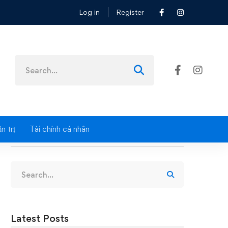
Log in
Register
Search
for:
n trị
Tài chính cá nhân
Search
Search
for:
Latest Posts