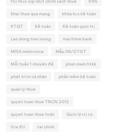
Hội thảo cập nhật chính sách thuế
IFRS
khai thue qua mang
khóa học kế toán
KTQT
Kế toán
Kế toán quản trị
Lao dong tien luong
maritime bank
MISA meInvoice
Mẫu 06/GTGT
Mỗi tuần 1 chuyên đề
phan mem htkk
phát triển cá nhân
phần mềm kế toán
quan ly thue
quyet toan thue TNCN 2012
quyet toan thue tndn
Quản lý rủi ro
Sửa đổi
tai chinh