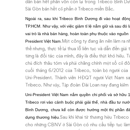
dần bán hết phần vốn còn lại trong Tribeco Bình D
Sài Gòn bán hết cổ phần ở Tribeco miền Bắc.
Ngoài ra, sau khi Tribeco Bình Dương đi vào hoạt độn
TP.HCM. Như vậy, với việc giảm tỉ lệ nắm giữ và sau
đó l
vai trò là nhà bán hàng, hoàn toàn phụ thuộc vào nguồn
Một công ty đang ăn nên làm ra như 
President Việt Nam.
thế nhưng, thực tế lại thua lỗ liên tục và dẫn đến giả
từng là đối tác của mình, đây là điều thật khó hiểu. 
chủ đích thâu tóm và phải chăng chính một số cổ đôn
cuối tháng 6/2012 của Tribeco, toàn bộ người của
Uni-President. Thành viên HĐQT người Việt Nam sa
Tribeco. Như vậy, Tập đoàn Đài Loan nay đang kiểm s
Uni-President Việt Nam nắm quyền chi phối và sở hữu 
Tribeco rơi vào cảnh buộc phải giải thể, nhà đầu tư nư
Bình Dương, chưa kể còn được hưởng một thị phần đ
Sau khi khai tử thương hiệu Tribec
dựng thương
hiệu.
cho những CBNV ở Sài Gòn có nhu cầu tiếp tục làm 