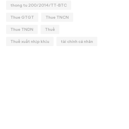
thong tu 200/2014/TT-BTC
Thue GTGT
Thue TNCN
Thue TNDN
Thuế
Thuế xuất nhập khẩu
tài chính cá nhân