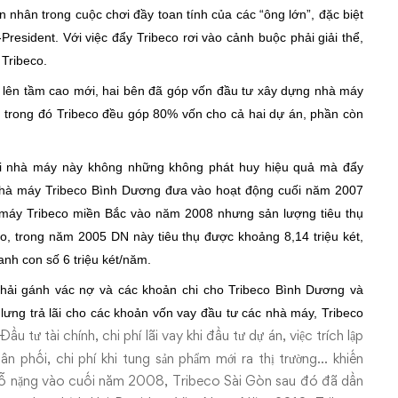
n nhân trong cuộc chơi đầy toan tính của các “ông lớn”, đặc biệt
resident. Với việc đẩy Tribeco rơi vào cảnh buộc phải giải thể,
Tribeco.
o lên tầm cao mới, hai bên đã góp vốn đầu tư xây dựng nhà máy
, trong đó Tribeco đều góp 80% vốn cho cả hai dự án, phần còn
 hai nhà máy này không những không phát huy hiệu quả mà đẩy
 Nhà máy Tribeco Bình Dương đưa vào hoạt động cuối năm 2007
hà máy Tribeco miền Bắc vào năm 2008 nhưng sản lượng tiêu thụ
eco, trong năm 2005 DN này tiêu thụ được khoảng 8,14 triệu két,
nh con số 6 triệu két/năm.
 phải gánh vác nợ và các khoản chi cho Tribeco Bình Dương và
lưng trả lãi cho các khoản vốn vay đầu tư các nhà máy, Tribeco
Đầu tư tài chính, chi phí lãi vay khi đầu tư dự án, việc trích lập
ân phối, chi phí khi tung sản phẩm mới ra thị trường… khiến
 lỗ nặng vào cuối năm 2008, Tribeco Sài Gòn sau đó đã dần