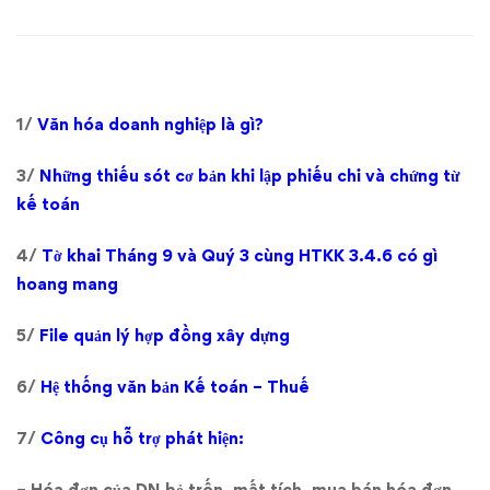
viết
hay
trong
1/
Văn hóa doanh nghiệp là gì?
group
3/
Những thiếu sót cơ bản khi lập phiếu chi và chứng từ
Webketoanfacebook
kế toán
Tháng
4/
Tờ khai Tháng 9 và Quý 3 cùng HTKK 3.4.6 có gì
hoang mang
10/2017
5/
File quản lý hợp đồng xây dựng
6/
Hệ thống văn bản Kế toán – Thuế
7/
Công cụ hỗ trợ phát hiện:
– Hóa đơn của DN bỏ trốn, mất tích, mua bán hóa đơn