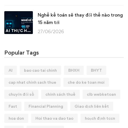
Nghề kế toán sẽ thay đổi thế nào trong
15 năm tới
AI THỰC HÀNH
27/06/2026
Popular Tags
AI
bao cao tai chinh
BHXH
BHYT
cap nhat chinh sach thue
che do ke toan moi
chuyển đổi số
chính sách thuế
clb webketoan
Fast
Financial Planning
Giao dịch liên kết
hoa don
Hoi thao va dao tao
hoạch định tccn