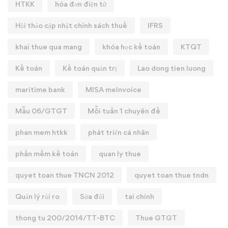
HTKK
hóa đơn điện tử
Hội thảo cập nhật chính sách thuế
IFRS
khai thue qua mang
khóa học kế toán
KTQT
Kế toán
Kế toán quản trị
Lao dong tien luong
maritime bank
MISA meInvoice
Mẫu 06/GTGT
Mỗi tuần 1 chuyên đề
phan mem htkk
phát triển cá nhân
phần mềm kế toán
quan ly thue
quyet toan thue TNCN 2012
quyet toan thue tndn
Quản lý rủi ro
Sửa đổi
tai chinh
thong tu 200/2014/TT-BTC
Thue GTGT