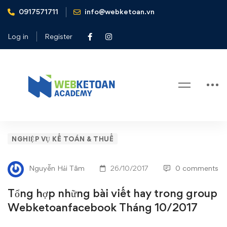
0917571711
info@webketoan.vn
Home
Nghiệp vụ Kế toán & Thuế
Tổng hợp những bài viết hay trong group
Log in
Register
Webketoanfacebook Tháng 10/2017
Blog
Tổng
NGHIỆP VỤ KẾ TOÁN & THUẾ
hợp
Nguyễn Hải Tâm
26/10/2017
0 comments
những
Tổng hợp những bài viết hay trong group
bài
Webketoanfacebook Tháng 10/2017