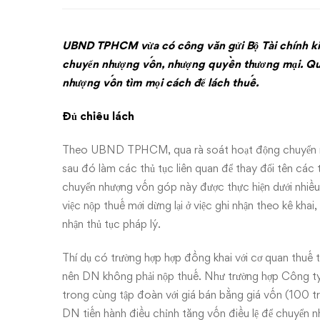
thuế
UBND TPHCM vừa có công văn gửi Bộ Tài chính kiế
chuyển nhượng vốn, nhượng quyền thương mại. Qua 
nhượng vốn tìm mọi cách để lách thuế.
Đủ chiêu lách
Theo UBND TPHCM, qua rà soát hoạt động chuyển n
sau đó làm các thủ tục liên quan để thay đổi tên các 
chuyển nhượng vốn góp này được thực hiện dưới nhiều 
việc nộp thuế mới dừng lại ở việc ghi nhận theo kê kh
nhận thủ tục pháp lý.
Thí dụ có trường hợp hợp đồng khai với cơ quan thuế t
nên DN không phải nộp thuế. Như trường hợp Công ty 
trong cùng tập đoàn với giá bán bằng giá vốn (100 tr
DN tiến hành điều chỉnh tăng vốn điều lệ để chuyển n