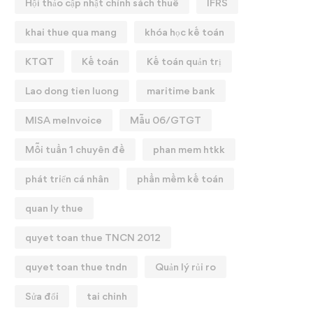
Hội thảo cập nhật chính sách thuế
IFRS
khai thue qua mang
khóa học kế toán
KTQT
Kế toán
Kế toán quản trị
Lao dong tien luong
maritime bank
MISA meInvoice
Mẫu 06/GTGT
Mỗi tuần 1 chuyên đề
phan mem htkk
phát triển cá nhân
phần mềm kế toán
quan ly thue
quyet toan thue TNCN 2012
quyet toan thue tndn
Quản lý rủi ro
Sửa đổi
tai chinh