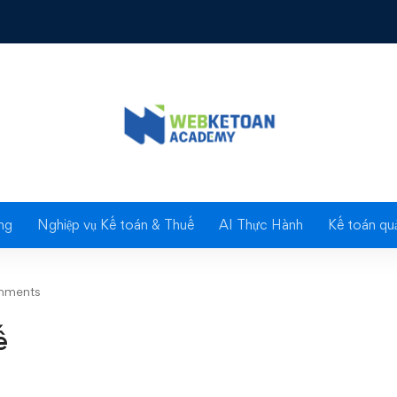
ch thuế
Blog
ng
Nghiệp vụ Kế toán & Thuế
AI Thực Hành
Kế toán quả
mments
ế