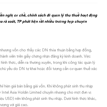
n nghị cơ chế, chính sách để quản lý thu thuế hoạt động
rà soát, TP phát hiện rất nhiều trường hợp chuyển
hượng vốn cho thấy các DN thỏa thuận bằng hợp đồng,
thành viên trên giấy chứng nhận đăng ký kinh doanh. Việc
hình thức, diễn ra thường xuyên, trong khi công tác quản lý
ai, chủ yếu do DN tự khai hoặc đối tượng cần cơ quan thuế xác
hể hiện giá bán bằng giá vốn. Khi không phát sinh thu nhập
Intel Asia Holdin Limited chuyển nhượng cho một đơn vị
iệu USD) nên không phát sinh thu nhập. Dưới hình thức khác,
hượng với giá cao.