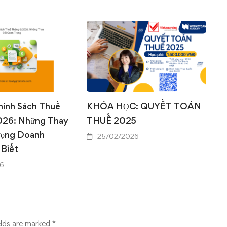
0
0
hính Sách Thuế
KHÓA HỌC: QUYẾT TOÁN
026: Những Thay
THUẾ 2025
rọng Doanh
25/02/2026
 Biết
6
elds are marked
*