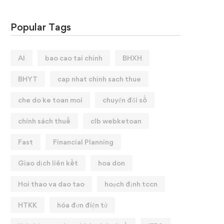
Popular Tags
AI
bao cao tai chinh
BHXH
BHYT
cap nhat chinh sach thue
che do ke toan moi
chuyển đổi số
chính sách thuế
clb webketoan
Fast
Financial Planning
Giao dịch liên kết
hoa don
Hoi thao va dao tao
hoạch định tccn
HTKK
hóa đơn điện tử