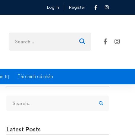
Log in
Register
Search
for:
n trị
Tài chính cá nhân
Search
Search
for:
Latest Posts