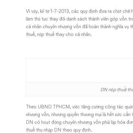
Vì vậy, kể từ 1-7-2013, các quy định đưa ra chặt chẽ 
làm thủ tục thay đổi danh sách thành viên góp vốn 
cá nhân chuyển nhượng vốn đã hoàn thành nghĩa vụ t
thuế, nộp thuế thay cho cá nhân.
DN nộp thuế thu
Theo UBND TPHCM, việc tăng cường công tác quản lý 
nhượng vốn, nhượng quyền thương mại là hết sức cần t
DN có hoạt động chuyển nhượng vốn phải lập hóa đơn gi
thuế thu nhập DN theo quy định.