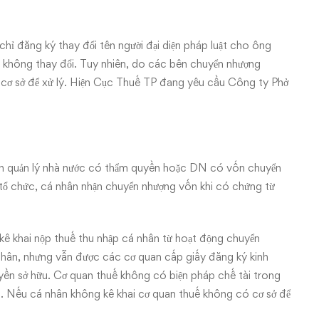
chỉ đăng ký thay đổi tên người đại diện pháp luật cho ông
n không thay đổi. Tuy nhiên, do các bên chuyển nhượng
cơ sở để xử lý. Hiện Cục Thuế TP đang yêu cầu Công ty Phở
an quản lý nhà nước có thẩm quyền hoặc DN có vốn chuyển
tổ chức, cá nhân nhận chuyển nhượng vốn khi có chứng từ
ê khai nộp thuế thu nhập cá nhân từ hoạt động chuyển
nhân, nhưng vẫn được các cơ quan cấp giấy đăng ký kinh
yền sở hữu. Cơ quan thuế không có biện pháp chế tài trong
ác. Nếu cá nhân không kê khai cơ quan thuế không có cơ sở để