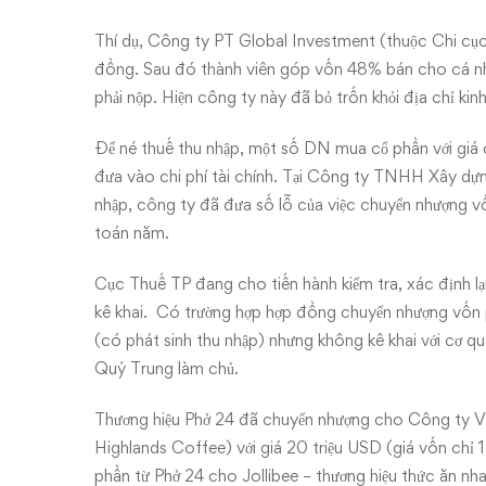
Thí dụ, Công ty PT Global Investment (thuộc Chi cục
đồng. Sau đó thành viên góp vốn 48% bán cho cá nhâ
phải nộp. Hiện công ty này đã bỏ trốn khỏi địa chỉ kin
Để né thuế thu nhập, một số DN mua cổ phần với giá 
đưa vào chi phí tài chính. Tại Công ty TNHH Xây dựng
nhập, công ty đã đưa số lỗ của việc chuyển nhượng vố
toán năm.
Cục Thuế TP đang cho tiến hành kiểm tra, xác định lạ
kê khai. Có trường hợp hợp đồng chuyển nhượng vốn p
(có phát sinh thu nhập) nhưng không kê khai với cơ
Quý Trung làm chủ.
Thương hiệu Phở 24 đã chuyển nhượng cho Công ty Vi
Highlands Coffee) với giá 20 triệu USD (giá vốn chỉ
phần từ Phở 24 cho Jollibee – thương hiệu thức ăn nhanh