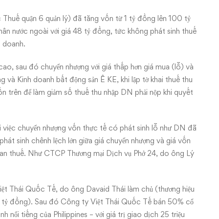
 Thuế quận 6 quản lý) đã tăng vốn từ 1 tỷ đồng lên 100 tỷ
n nước ngoài với giá 48 tỷ đồng, tức không phát sinh thuế
h doanh.
cao, sau đó chuyển nhượng với giá thấp hơn giá mua (lỗ) và
 và Kinh doanh bất động sản Ê KE, khi lập tờ khai thuế thu
n trên để làm giảm số thuế thu nhập DN phải nộp khi quyết
i việc chuyển nhượng vốn thực tế có phát sinh lỗ như DN đã
hát sinh chênh lệch lớn giữa giá chuyển nhượng và giá vốn
 quan thuế. Như CTCP Thương mại Dịch vụ Phở 24, do ông Lý
ệt Thái Quốc Tế, do ông Davaid Thái làm chủ (thương hiệu
 1 tỷ đồng). Sau đó Công ty Việt Thái Quốc Tế bán 50% cổ
 nổi tiếng của Philippines – với giá trị giao dịch 25 triệu