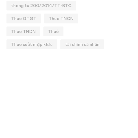
thong tu 200/2014/TT-BTC
Thue GTGT
Thue TNCN
Thue TNDN
Thuế
Thuế xuất nhập khẩu
tài chính cá nhân