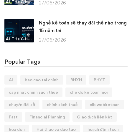
AI THỰC HÀNH
27/06/2026
Nghề kế toán sẽ thay đổi thế nào trong
15 năm tới
AI THỰC HÀNH
27/06/2026
Popular Tags
AI
bao cao tai chinh
BHXH
BHYT
cap nhat chinh sach thue
che do ke toan moi
chuyển đổi số
chính sách thuế
clb webketoan
Fast
Financial Planning
Giao dịch liên kết
hoa don
Hoi thao va dao tao
hoạch định tccn