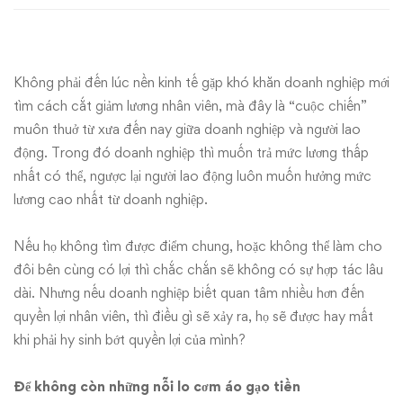
viên,
doanh
Không phải đến lúc nền kinh tế gặp khó khăn doanh nghiệp mới
nghiệp
tìm cách cắt giảm lương nhân viên, mà đây là “cuộc chiến”
muôn thuở từ xưa đến nay giữa doanh nghiệp và người lao
được
động. Trong đó doanh nghiệp thì muốn trả mức lương thấp
nhất có thể, ngược lại người lao động luôn muốn hưởng mức
hay
lương cao nhất từ doanh nghiệp.
mất?
Nếu họ không tìm được điểm chung, hoặc không thể làm cho
đôi bên cùng có lợi thì chắc chắn sẽ không có sự hợp tác lâu
dài. Nhưng nếu doanh nghiệp biết quan tâm nhiều hơn đến
quyền lợi nhân viên, thì điều gì sẽ xảy ra, họ sẽ được hay mất
khi phải hy sinh bớt quyền lợi của mình?
Để không còn những nỗi lo cơm áo gạo tiền