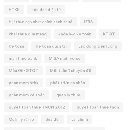
HTKK
hóa đơn điện tử
Hội thảo cập nhật chính sách thuế
IFRS
khai thue qua mang
khóa học kế toán
KTQT
Kế toán
Kế toán quản trị
Lao dong tien luong
maritime bank
MISA meInvoice
Mẫu 06/GTGT
Mỗi tuần 1 chuyên đề
phan mem htkk
phát triển cá nhân
phần mềm kế toán
quan ly thue
quyet toan thue TNCN 2012
quyet toan thue tndn
Quản lý rủi ro
Sửa đổi
tai chinh