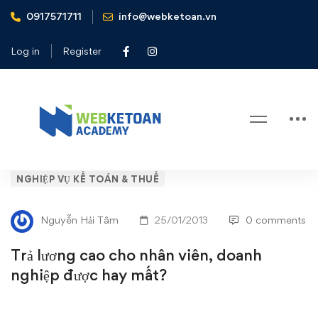
0917571711
info@webketoan.vn
Home
Nghiệp vụ Kế toán & Thuế
Trả lương cao cho nhân viên, doanh nghiệp được hay mất?
Log in
Register
Blog
Trả
NGHIỆP VỤ KẾ TOÁN & THUẾ
lương
Nguyễn Hải Tâm
25/01/2013
0 comments
cao
Trả lương cao cho nhân viên, doanh
cho
nghiệp được hay mất?
nhân