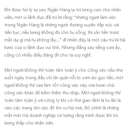
Khi được hỏi lý tại sao Ngân Hàng lại trả lương cao cho nhân
viên, một vị lãnh đạo đã trả lời rằng: “những người làm việc
trong Ngân Hàng là những người thường xuyên tiếp xúc với
tiền bạc, nếu lương không đủ cho họ sống, thì sẳn tiền trước
mắt dại gì mà họ không lấy…” dĩ nhiên đây là một câu trả lời hài
hước của vị lãnh đạo vui tính. Nhưng đằng sau tiếng cười ấy,
cũng có nhiều điều đáng để cho ta suy nghĩ.
Một người không thể toàn tâm toàn ý cho công việc nếu như
suốt ngày trong đầu chỉ lẩn quẩn nỗi lo cơm áo gạo tiền, một
người không thể vừa làm tốt công việc này vừa bươn chải
công việc khác để kiếm thêm thu nhập. Một người không thể
toàn tâm toàn ý với công ty khi có thời gian rãnh là họ lân la
vào các trang tìm việc để tìm cơ hội mới, đó chính là những
mất mát mà doanh nghiệp cứ tưởng rằng mình được khi trả
lương thấp cho nhân viên.