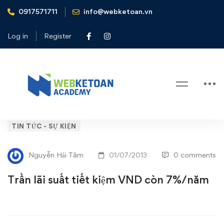
0917571711
info@webketoan.vn
Home
Tin tức - Sự kiện
Trần lãi suất tiết kiệm VND còn 7%/năm
Log in
Register
Blog
Trần
TIN TỨC - SỰ KIỆN
lãi
Nguyễn Hải Tâm
01/07/2013
0 comments
suất
Trần lãi suất tiết kiệm VND còn 7%/năm
tiết
kiệm