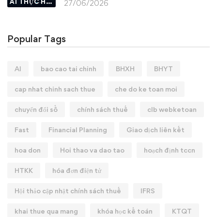
AI THỰC HÀNH
27/06/2026
Popular Tags
AI
bao cao tai chinh
BHXH
BHYT
cap nhat chinh sach thue
che do ke toan moi
chuyển đổi số
chính sách thuế
clb webketoan
Fast
Financial Planning
Giao dịch liên kết
hoa don
Hoi thao va dao tao
hoạch định tccn
HTKK
hóa đơn điện tử
Hội thảo cập nhật chính sách thuế
IFRS
khai thue qua mang
khóa học kế toán
KTQT