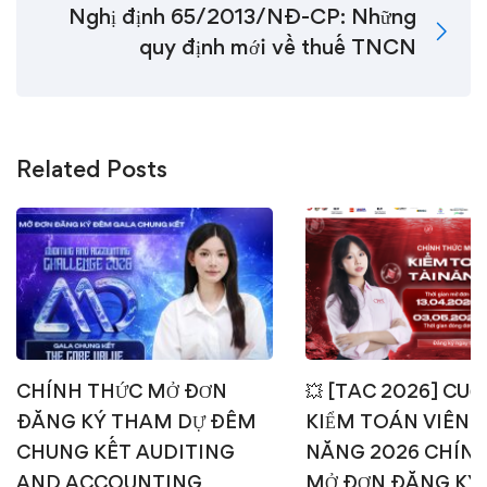
Nghị định 65/2013/NĐ-CP: Những
quy định mới về thuế TNCN
Related Posts
CHÍNH THỨC MỞ ĐƠN
💥 [TAC 2026] CUỘ
ĐĂNG KÝ THAM DỰ ĐÊM
KIỂM TOÁN VIÊN T
CHUNG KẾT AUDITING
NĂNG 2026 CHÍN
AND ACCOUNTING
MỞ ĐƠN ĐĂNG KÝ