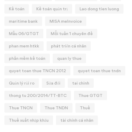
Kế toán
Kế toán quản trị
Lao dong tien luong
maritime bank
MISA meInvoice
Mẫu 06/GTGT
Mỗi tuần 1 chuyên đề
phan mem htkk
phát triển cá nhân
phần mềm kế toán
quan ly thue
quyet toan thue TNCN 2012
quyet toan thue tndn
Quản lý rủi ro
Sửa đổi
tai chinh
thong tu 200/2014/TT-BTC
Thue GTGT
Thue TNCN
Thue TNDN
Thuế
Thuế xuất nhập khẩu
tài chính cá nhân