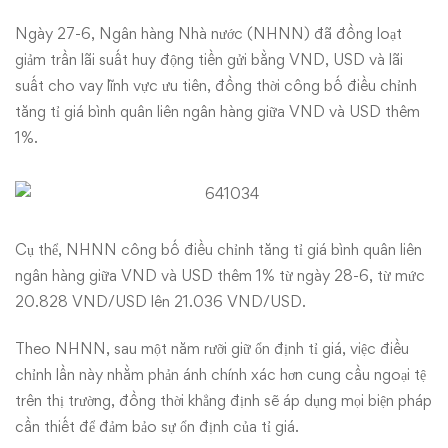
VND
Ngày 27-6, Ngân hàng Nhà nước (NHNN) đã đồng loạt
giảm trần lãi suất huy động tiền gửi bằng VND, USD và lãi
còn
suất cho vay lĩnh vực ưu tiên, đồng thời công bố điều chỉnh
7%/năm
tăng tỉ giá bình quân liên ngân hàng giữa VND và USD thêm
1%.
Cụ thể, NHNN công bố điều chỉnh tăng tỉ giá bình quân liên
ngân hàng giữa VND và USD thêm 1% từ ngày 28-6, từ mức
20.828 VND/USD lên 21.036 VND/USD.
Theo NHNN, sau một năm rưỡi giữ ổn định tỉ giá, việc điều
chỉnh lần này nhằm phản ánh chính xác hơn cung cầu ngoại tệ
trên thị trường, đồng thời khẳng định sẽ áp dụng mọi biện pháp
cần thiết để đảm bảo sự ổn định của tỉ giá.