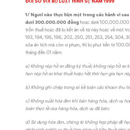
ĐỔI SO VỚI BỘ LUẬT HÌNH SỰ NĂM 1999
1/ Người nào thực hiện một trong các hành vi s
dưới 300.000.000 đồng
hoặc dưới 100.000.000 đồ
trốn thuế hoặc đã bị kết án về tội này hoặc về một tro
193, 194, 195, 196, 202, 250, 251, 253, 254, 304, 3
xóa án tích mà còn vi phạm, thì bị phạt tiền từ 1
tháng đến 01 năm:
a) Không nộp hồ sơ đăng ký thuế; không nộp hồ sơ kh
hạn nộp hồ sơ khai thuế hoặc hết thời hạn gia hạn nộ
b) Không ghi chép trong sổ kế toán các khoản thu liê
c) Không xuất hóa đơn khi bán hàng hóa, dịch vụ hoặc
toán thực tế của hàng hóa, dịch vụ đã bán;
d) Sử dụng hóa đơn, chứng từ không hợp pháp để hạc
phát sinh nghĩa vụ thuế làm giảm số tiền thuế phải n