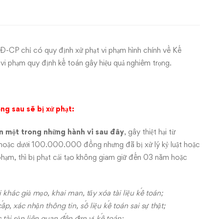
-CP chỉ có quy định xử phạt vi phạm hình chính về Kế
vi phạm quy định kế toán gây hiệu quả nghiêm trọng.
ng sau sẽ bị xử phạt:
ện một trong những hành vi sau đây
, gây thiệt hại từ
c dưới 100.000.000 đồng nhưng đã bị xử lý kỷ luật hoặc
phạm, thì bị phạt cải tạo không giam giữ đến 03 năm hoặc
khác giả mạo, khai man, tẩy xóa tài liệu kế toán;
, xác nhận thông tin, số liệu kế toán sai sự thật;
 tài sản liên quan đến đơn vị kế toán;