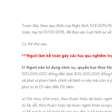
về
Kế
Toán
Trước đây theo quy định của Nghị định 103/2015/NĐ
có
toán, nay từ 01/01/2018, đã đưa vào Luật hình sự về 
thể
Cụ thể như sau:
dẫn
***Người làm kế toán gây các hậu quả nghiêm trọ
đến
1/ Người nào lợi dụng chức vụ, quyền hạn thực hi
100.000.000 đồng đến dưới 300.000.000 đồng hoặ
ngồi
xử phạt vi phạm hành chính về hành vi này mà còn vi 
tù
phạt tù từ 01 năm đến 05 năm:
từ
a) Giả mạo, khai man, thỏa thuận hoặc ép buộc người 
b) Dụ dỗ, thỏa thuận hoặc ép buộc người khác cung cấp
c) Để ngoài sổ kế toán tài sản của đơn vị kế toán hoặc