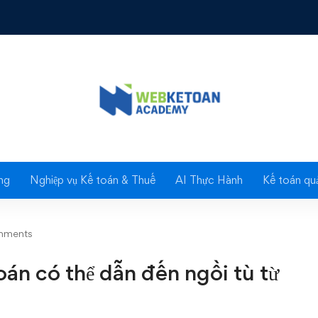
ề Kế Toán có thể dẫn đến ngồi tù từ ngày 01/01/2018
Blog
ng
Nghiệp vụ Kế toán & Thuế
AI Thực Hành
Kế toán quả
mments
án có thể dẫn đến ngồi tù từ