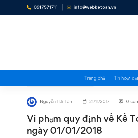
0917571711
info@webketoan.vn
Home
Nghiệp vụ Kế toán & Thuế
Vi phạm quy định v
Trang chủ
Tin hoạt độ
Vi
NGHIỆP VỤ KẾ TOÁN & THUẾ
phạm
Nguyễn Hải Tâm
21/11/2017
0 co
quy
Vi phạm quy định về Kế To
định
ngày 01/01/2018