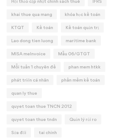
Hội thảo cập nhật chính sách thuế
IFRS
khai thue qua mang
khóa học kế toán
KTQT
Kế toán
Kế toán quản trị
Lao dong tien luong
maritime bank
MISA meInvoice
Mẫu 06/GTGT
Mỗi tuần 1 chuyên đề
phan mem htkk
phát triển cá nhân
phần mềm kế toán
quan ly thue
quyet toan thue TNCN 2012
quyet toan thue tndn
Quản lý rủi ro
Sửa đổi
tai chinh