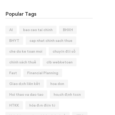
Popular Tags
AI
bao cao tai chinh
BHXH
BHYT
cap nhat chinh sach thue
che do ke toan moi
chuyển đổi số
chính sách thuế
clb webketoan
Fast
Financial Planning
Giao dịch liên kết
hoa don
Hoi thao va dao tao
hoạch định tccn
HTKK
hóa đơn điện tử