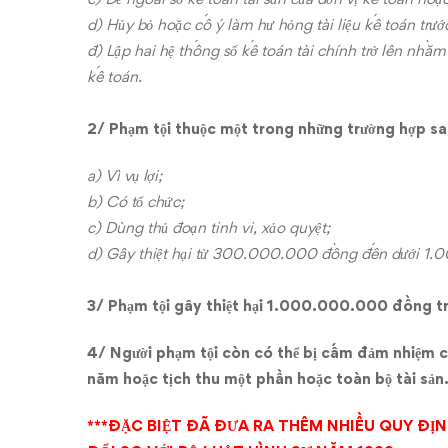
ngày
d) Hủy bỏ hoặc cố ý làm hư hỏng tài liệu kế toán trướ
01/01/2018
đ) Lập hai hệ thống sổ kế toán tài chính trở lên nhằm
kế toán.
2/ Phạm tội thuộc một trong những trường hợp sa
a) Vì vụ lợi;
b) Có tổ chức;
c) Dùng thủ đoạn tinh vi, xảo quyệt;
d) Gây thiệt hại từ 300.000.000 đồng đến dưới 1
3/ Phạm tội gây thiệt hại 1.000.000.000 đồng tr
4/ Người phạm tội còn có thể bị cấm đảm nhiệm 
năm hoặc tịch thu một phần hoặc toàn bộ tài sản
***ĐẶC BIỆT ĐÃ ĐƯA RA THÊM NHIỀU QUY ĐỊN