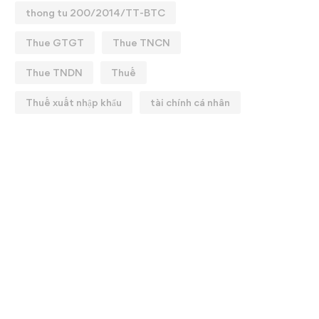
thong tu 200/2014/TT-BTC
Thue GTGT
Thue TNCN
Thue TNDN
Thuế
Thuế xuất nhập khẩu
tài chính cá nhân