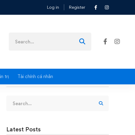
Log in
Register
Search
for:
n trị
Tài chính cá nhân
Search
Search
for:
Latest Posts