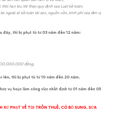
c thời hạn lưu trữ theo quy định của Luật kế toán;
 bỏ ngoài sổ kế toán tài sản, nguồn vốn, kinh phí của đơn vị
u đây, thì bị phạt tù từ 03 năm đến 12 năm:
.000.000.000 đồng.
ở lên, thì bị phạt tù từ 10 năm đến 20 năm.
chức vụ hoặc làm công việc nhất định từ 01 năm đến 05
.
H XỬ PHẠT VỀ TỘI TRỐN THUẾ, CÓ BỔ SUNG, SỬA