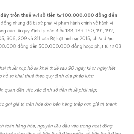
au đây trốn thuế với số tiền từ 100.000.000 đồng đến
ng nhưng đã bị xử phạt vi phạm hành chính về hành vi
ng các tội quy định tại các điều 188, 189, 190, 191, 192,
05, 306, 309 và 311 của Bộ luật hình sự 2015, chưa được
00.000.000 đồng đến 500.000.000 đồng hoặc phạt tù từ 03
ai thuế; nộp hồ sơ khai thuế sau 90 ngày kể từ ngày hết
p hồ sơ khai thuế theo quy định của pháp luật;
n quan đến việc xác định số tiền thuế phải nộp;
 ghi giá trị trên hóa đơn bán hàng thấp hơn giá trị thanh
h toán hàng hóa, nguyên liệu đầu vào trong hoạt động
ộp hoặc làm tăng số tiền thuế được miễn, số tiền thuế được