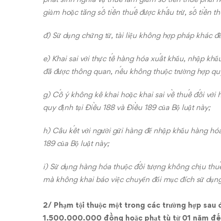
giảm hoặc tăng số tiền thuế được khấu trừ, số tiền t
đ) Sử dụng chứng từ, tài liệu không hợp pháp khác để
e) Khai sai với thực tế hàng hóa xuất khẩu, nhập kh
đã được thông quan, nếu không thuộc trường hợp quy 
g) Cố ý không kê khai hoặc khai sai về thuế đối với
quy định tại Điều 188 và Điều 189 của Bộ luật này;
h) Câu kết với người gửi hàng để nhập khẩu hàng hóa
189 của Bộ luật này;
i) Sử dụng hàng hóa thuộc đối tượng không chịu th
mà không khai báo việc chuyển đổi mục đích sử dụng
2/ Phạm tội thuộc một trong các trường hợp sau
1.500.000.000 đồng hoặc phạt tù từ 01 năm đ