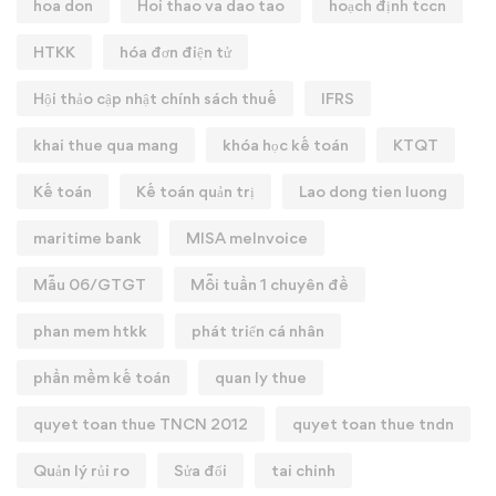
hoa don
Hoi thao va dao tao
hoạch định tccn
HTKK
hóa đơn điện tử
Hội thảo cập nhật chính sách thuế
IFRS
khai thue qua mang
khóa học kế toán
KTQT
Kế toán
Kế toán quản trị
Lao dong tien luong
maritime bank
MISA meInvoice
Mẫu 06/GTGT
Mỗi tuần 1 chuyên đề
phan mem htkk
phát triển cá nhân
phần mềm kế toán
quan ly thue
quyet toan thue TNCN 2012
quyet toan thue tndn
Quản lý rủi ro
Sửa đổi
tai chinh