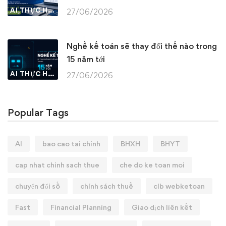
AI THỰC HÀNH
27/06/2026
Nghề kế toán sẽ thay đổi thế nào trong
15 năm tới
AI THỰC HÀNH
27/06/2026
Popular Tags
AI
bao cao tai chinh
BHXH
BHYT
cap nhat chinh sach thue
che do ke toan moi
chuyển đổi số
chính sách thuế
clb webketoan
Fast
Financial Planning
Giao dịch liên kết