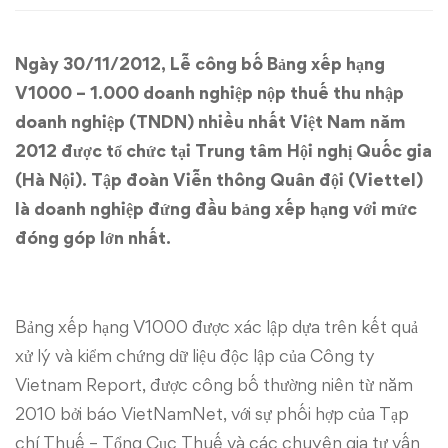
doanh
Ngày 30/11/2012, Lễ công bố Bảng xếp hạng
nghiệp
V1000 – 1.000 doanh nghiệp nộp thuế thu nhập
lớn
doanh nghiệp (TNDN) nhiều nhất Việt Nam năm
2012 được tổ chức tại Trung tâm Hội nghị Quốc gia
nhất
(Hà Nội). Tập đoàn Viễn thông Quân đội (Viettel)
Việt
là doanh nghiệp đứng đầu bảng xếp hạng với mức
đóng góp lớn nhất.
Nam
Bảng xếp hạng V1000 được xác lập dựa trên kết quả
xử lý và kiểm chứng dữ liệu độc lập của Công ty
Vietnam Report, được công bố thường niên từ năm
2010 bởi báo VietNamNet, với sự phối hợp của Tạp
chí Thuế – Tổng Cục Thuế và các chuyên gia tư vấn