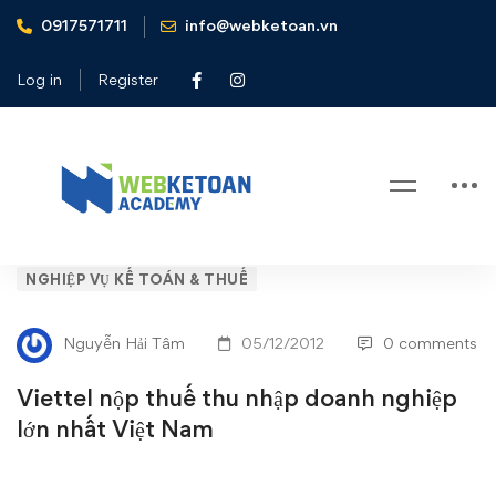
0917571711
info@webketoan.vn
Home
Nghiệp vụ Kế toán & Thuế
Viettel nộp thuế thu nhập doanh nghiệp lớn nhất Việt Nam
Log in
Register
Blog
Viettel
NGHIỆP VỤ KẾ TOÁN & THUẾ
nộp
Nguyễn Hải Tâm
05/12/2012
0 comments
thuế
Viettel nộp thuế thu nhập doanh nghiệp
thu
lớn nhất Việt Nam
nhập