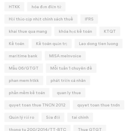
HTKK
hóa đơn điện tử
Hội thảo cập nhật chính sách thuế
IFRS
khai thue qua mang
khóa học kế toán
KTQT
Kế toán
Kế toán quản trị
Lao dong tien luong
maritime bank
MISA meInvoice
Mẫu 06/GTGT
Mỗi tuần 1 chuyên đề
phan mem htkk
phát triển cá nhân
phần mềm kế toán
quan ly thue
quyet toan thue TNCN 2012
quyet toan thue tndn
Quản lý rủi ro
Sửa đổi
tai chinh
thong tu 200/2014/TT-BTC
Thue GTGT