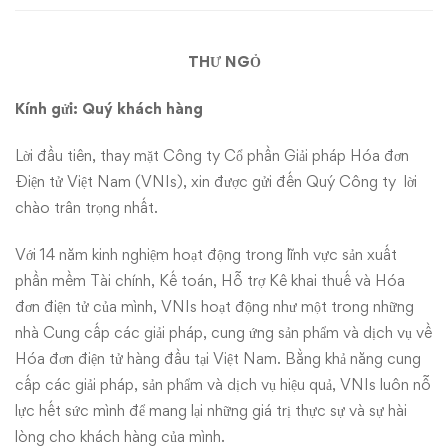
nhân
THƯ NGỎ
dịp
sinh
Kính gửi: Quý khách hàng
nhật
Lời đầu tiên, thay mặt Công ty Cổ phần Giải pháp Hóa đơn
Điện tử Việt Nam (VNIs), xin được gửi đến Quý Công ty lời
15
chào trân trọng nhất.
năm
Với 14 năm kinh nghiệm hoạt động trong lĩnh vực sản xuất
phần mềm Tài chính, Kế toán, Hỗ trợ Kê khai thuế và Hóa
Webketoan
đơn điện tử của mình, VNIs hoạt động như một trong những
nhà Cung cấp các giải pháp, cung ứng sản phẩm và dịch vụ về
Hóa đơn điện tử hàng đầu tại Việt Nam. Bằng khả năng cung
cấp các giải pháp, sản phẩm và dịch vụ hiệu quả, VNIs luôn nỗ
lực hết sức mình để mang lại những giá trị thực sự và sự hài
lòng cho khách hàng của mình.