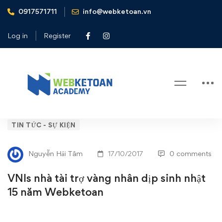
0917571711
info@webketoan.vn
Home
Tin tức - Sự kiện
VNIs nhà tài trợ vàng nhân dịp sinh nhật 15 năm Webketoan
Log in
Register
Blog
VNIs
TIN TỨC - SỰ KIỆN
nhà
Nguyễn Hải Tâm
17/10/2017
0 comments
tài
VNIs nhà tài trợ vàng nhân dịp sinh nhật
trợ
15 năm Webketoan
vàng