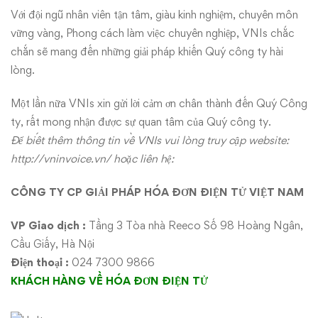
Với đội ngũ nhân viên tận tâm, giàu kinh nghiệm, chuyên môn
vững vàng, Phong cách làm việc chuyên nghiệp, VNIs chắc
chắn sẽ mang đến những giải pháp khiến Quý công ty hài
lòng.
Một lần nữa VNIs xin gửi lời cảm ơn chân thành đến Quý Công
ty, rất mong nhận được sự quan tâm của Quý công ty.
Để biết thêm thông tin về VNIs vui lòng truy cập website:
http://vninvoice.vn/
hoặc liên hệ:
CÔNG TY CP GIẢI PHÁP HÓA ĐƠN ĐIỆN TỬ VIỆT NAM
VP Giao dịch :
Tầng 3 Tòa nhà Reeco Số 98 Hoàng Ngân,
Cầu Giấy, Hà Nội
Điện thoại :
024 7300 9866
KHÁCH HÀNG VỀ HÓA ĐƠN ĐIỆN TỬ