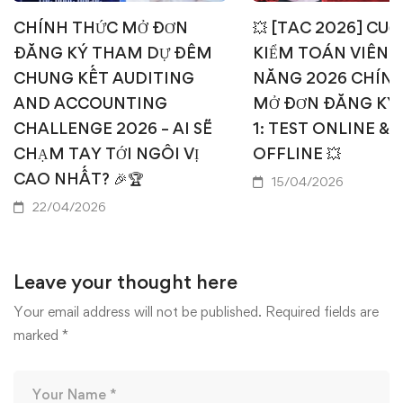
CHÍNH THỨC MỞ ĐƠN
💥 [TAC 2026] CUỘ
ĐĂNG KÝ THAM DỰ ĐÊM
KIỂM TOÁN VIÊN T
CHUNG KẾT AUDITING
NĂNG 2026 CHÍN
AND ACCOUNTING
MỞ ĐƠN ĐĂNG KÝ
CHALLENGE 2026 – AI SẼ
1: TEST ONLINE & 
CHẠM TAY TỚI NGÔI VỊ
OFFLINE 💥
CAO NHẤT? 🎉🏆
15/04/2026
22/04/2026
Leave your thought here
Your email address will not be published.
Required fields are
marked
*