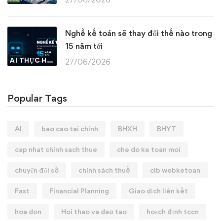
Nghề kế toán sẽ thay đổi thế nào trong
15 năm tới
AI THỰC HÀNH
27/06/2026
Popular Tags
AI
bao cao tai chinh
BHXH
BHYT
cap nhat chinh sach thue
che do ke toan moi
chuyển đổi số
chính sách thuế
clb webketoan
Fast
Financial Planning
Giao dịch liên kết
hoa don
Hoi thao va dao tao
hoạch định tccn