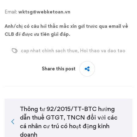
Email:
wktsg@webketoan.vn
Anh/chị có câu hỏi thắc mắc xin gửi trước qua email về
CLB để được ưu tiên giải đáp.
cap nhat chinh sach thue
,
Hoi thao va dao tao
Share this post
Thông tư 92/2015/TT-BTC hướng
dẫn thuế GTGT, TNCN đối với các
cá nhân cư trú có hoạt động kinh
doanh