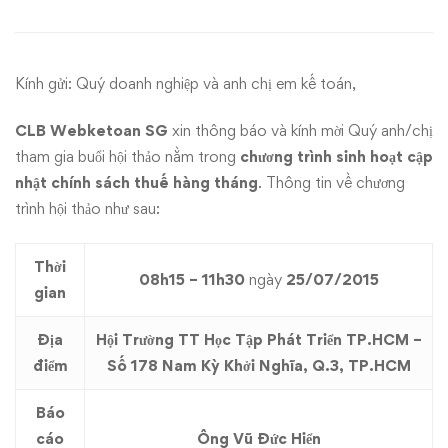
cập
nhật
Kính gửi: Quý doanh nghiệp và anh chị em kế toán,
chính
sách
CLB Webketoan SG
xin thông báo và kính mời Quý anh/chị
tham gia buổi hội thảo nằm trong
chương trình
sinh hoạt cập
thuế
nhật chính sách thuế hàng tháng
. Thông tin về chương
trình hội thảo như sau:
kỳ
45
Thời
08h15 – 11h30
ngày
25/07/2015
gian
ngày
Địa
Hội Trường TT Học Tập Phát Triển TP.HCM –
25/07/2015
điểm
Số 178 Nam Kỳ Khởi Nghĩa, Q.3, TP.HCM
Báo
cáo
Ông Vũ Đức Hiển