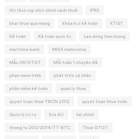
Hội thảo cập nhật chính sách thuế
IFRS
khai thue qua mang
khóa học kế toán
KTQT
Kế toán
Kế toán quản trị
Lao dong tien luong
maritime bank
MISA meInvoice
Mẫu 06/GTGT
Mỗi tuần 1 chuyên đề
phan mem htkk
phát triển cá nhân
phần mềm kế toán
quan ly thue
quyet toan thue TNCN 2012
quyet toan thue tndn
Quản lý rủi ro
Sửa đổi
tai chinh
thong tu 200/2014/TT-BTC
Thue GTGT