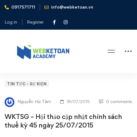
0917571711
info@webketoan.vn
Home
Tin tức - Sự kiện
WKTSG – Hội thảo cập nhật chính sách thuế kỳ 45 ngày
Log in
Register
25/07/2015
Blog
WKTSG
TIN TỨC - SỰ KIỆN
–
Nguyễn Hải Tâm
18/07/2015
0 comments
Hội
WKTSG – Hội thảo cập nhật chính sách
thảo
thuế kỳ 45 ngày 25/07/2015