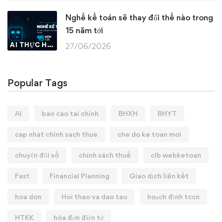
Nghề kế toán sẽ thay đổi thế nào trong
15 năm tới
AI THỰC HÀNH
27/06/2026
Popular Tags
AI
bao cao tai chinh
BHXH
BHYT
cap nhat chinh sach thue
che do ke toan moi
chuyển đổi số
chính sách thuế
clb webketoan
Fast
Financial Planning
Giao dịch liên kết
hoa don
Hoi thao va dao tao
hoạch định tccn
HTKK
hóa đơn điện tử