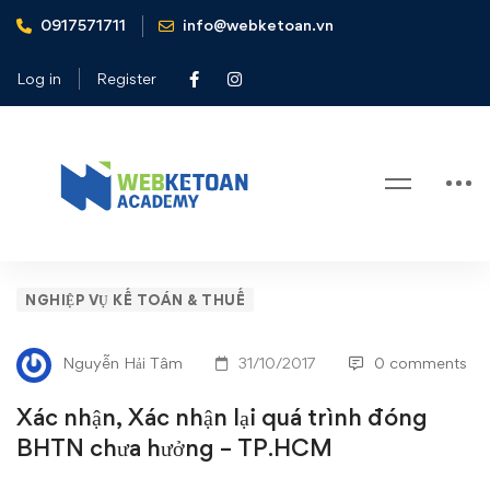
0917571711
info@webketoan.vn
Home
Nghiệp vụ Kế toán & Thuế
Xác nhận, Xác nhận lại quá trình đóng BHTN chưa hưởng –
Log in
Register
TP.HCM
Blog
Xác
NGHIỆP VỤ KẾ TOÁN & THUẾ
nhận,
Nguyễn Hải Tâm
31/10/2017
0 comments
Xác
Xác nhận, Xác nhận lại quá trình đóng
nhận
BHTN chưa hưởng – TP.HCM