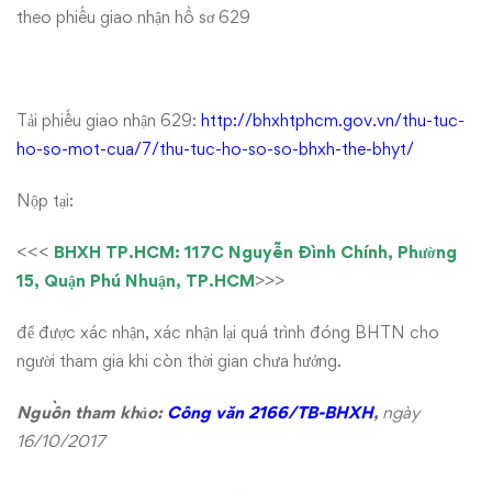
theo phiếu giao nhận hồ sơ 629
Tải phiếu giao nhận 629:
http://bhxhtphcm.gov.vn/thu-tuc-
ho-so-mot-cua/7/thu-tuc-ho-so-so-bhxh-the-bhyt/
Nộp tại:
<<<
BHXH TP.HCM: 117C Nguyễn Đình Chính, Phường
15, Quận Phú Nhuận, TP.HCM
>>>
để được xác nhận, xác nhận lại quá trình đóng BHTN cho
người tham gia khi còn thời gian chưa hưởng.
Nguồn tham khảo:
Công văn 2166/TB-BHXH
,
ngày
16/10/2017