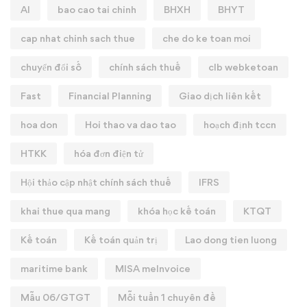
AI
bao cao tai chinh
BHXH
BHYT
cap nhat chinh sach thue
che do ke toan moi
chuyển đổi số
chính sách thuế
clb webketoan
Fast
Financial Planning
Giao dịch liên kết
hoa don
Hoi thao va dao tao
hoạch định tccn
HTKK
hóa đơn điện tử
Hội thảo cập nhật chính sách thuế
IFRS
khai thue qua mang
khóa học kế toán
KTQT
Kế toán
Kế toán quản trị
Lao dong tien luong
maritime bank
MISA meInvoice
Mẫu 06/GTGT
Mỗi tuần 1 chuyên đề