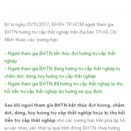
lại
quá
Kể từ ngày 01/11/2017, BHXH TP.HCM người tham gia
trình
BHTN hưởng trợ cấp thất nghiệp trên địa bàn TP.Hồ Chí
đóng
Minh thuộc các trường hợp:
BHTN
– Người tham gia BHTN kết thúc đợt hưởng trợ cấp thất
nghiệp
chưa
– Người tham gia BHTN đang hưởng trợ cấp thất nghiệp bị
chấm dứt, dừng, hủy hưởng trợ cấp thất nghiệp
hưởng
– Người tham gia BHTN đã hưởng trợ cấp thất nghiệp bị thu
–
hồi tiền trợ cấp thất nghiệp do hưởng sai quy định.
TP.HCM
Sau khi người tham gia BHTN kết thúc đợt hưởng, chấm
dứt, dừng, hủy hưởng trợ cấp thất nghiệp hoặc bị thu hồi
tiền trợ cấp thất nghiệp
như các trường hợp trên phải lập hồ
sơ xác nhận, xác nhận lại quá trình đóng BHTN chưa hưởng