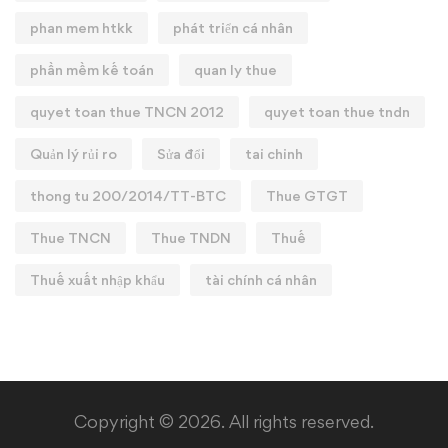
phan mem htkk
phát triển cá nhân
phần mềm kế toán
quan ly thue
quyet toan thue TNCN 2012
quyet toan thue tndn
Quản lý rủi ro
Sửa đổi
tai chinh
thong tu 200/2014/TT-BTC
Thue GTGT
Thue TNCN
Thue TNDN
Thuế
Thuế xuất nhập khẩu
tài chính cá nhân
Copyright © 2026. All rights reserved.