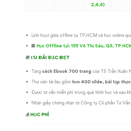
2,4,6)
Linh hoạt giữa offline tại TP.HCM và học online 
🏢
Học Offline tại:
155 Võ Thị Sáu, Q3, TP HC
🎁
ƯU ĐÃI ĐẶC BIỆT
Tặng
sách Ebook 700 trang
của TS Trần Xuân N
Thư viện tài liệu gồm
hơn 400 slide, bài tập thự
Được tư vấn miễn phí trong quá trình học và sau kh
Nhận giấy chứng nhận từ Công ty Cổ phần Tư Vấ
💰
HỌC PHÍ