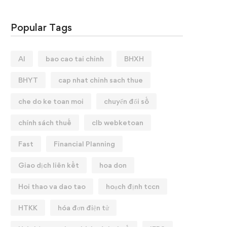
Popular Tags
AI
bao cao tai chinh
BHXH
BHYT
cap nhat chinh sach thue
che do ke toan moi
chuyển đổi số
chính sách thuế
clb webketoan
Fast
Financial Planning
Giao dịch liên kết
hoa don
Hoi thao va dao tao
hoạch định tccn
HTKK
hóa đơn điện tử