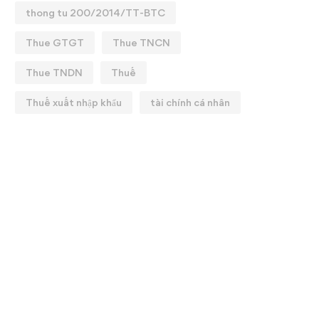
thong tu 200/2014/TT-BTC
Thue GTGT
Thue TNCN
Thue TNDN
Thuế
Thuế xuất nhập khẩu
tài chính cá nhân