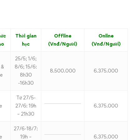
hức
Thời gian
Offline
Online
ạo
học
(Vnđ/Người)
(Vnđ/Người)
25/5; 1/6;
 &
8/6; 15/6:
8.500.000
6.375.000
ne
8h30
-16h30
Từ 27/5-
e
27/6: 19h
6.375.000
– 21h30
27/6-18/7:
e
19h –
6.375.000