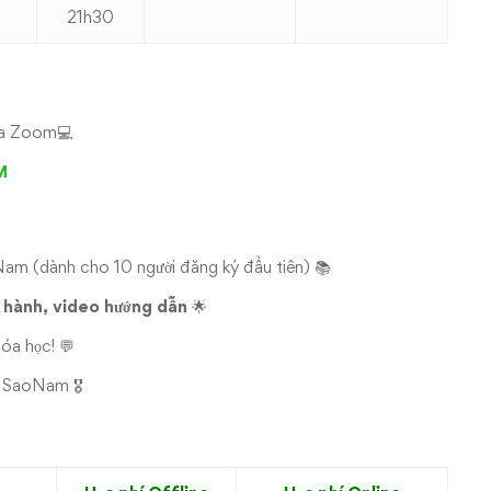
21h30
qua Zoom💻
M
am (dành cho 10 người đăng ký đầu tiên) 📚
c hành, video hướng dẫn
🌟
óa học! 💬
n SaoNam 🎖