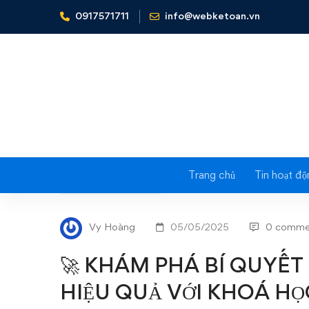
0917571711
info@webketoan.vn
Home
Tin tức - Sự kiện
🚀 KHÁM PHÁ BÍ QUYẾT Q
Trang chủ
Tin hoạt độ
🚀
TIN TỨC - SỰ KIỆN
KHÁM
Vy Hoàng
05/05/2025
0 comme
PHÁ
🚀 KHÁM PHÁ BÍ QUYẾT
BÍ
HIỆU QUẢ VỚI KHOÁ HỌ