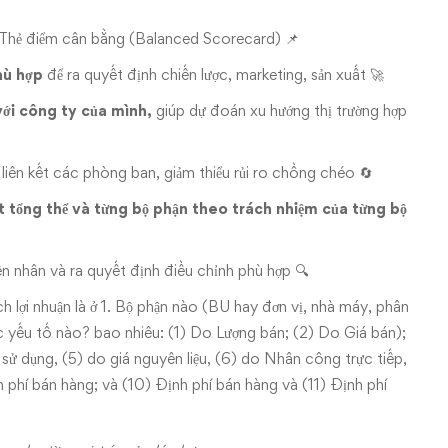
hẻ điểm cân bằng (Balanced Scorecard) 📌
hù hợp
để ra quyết định chiến lược, marketing, sản xuất 🚀
với công ty của mình,
giúp dự đoán xu hướng thị trường hợp
, liên kết các phòng ban, giảm thiểu rủi ro chồng chéo 🔄
t tổng thể và từng bộ phận theo trách nhiệm của từng bộ
ên nhân và ra quyết định điều chỉnh phù hợp 🔍
h lợi nhuận là ở 1. Bộ phận nào (BU hay đơn vị, nhà máy, phân
c yếu tố nào? bao nhiêu: (1) Do Lượng bán; (2) Do Giá bán);
 sử dụng, (5) do giá nguyên liệu, (6) do Nhân công trực tiếp,
 phí bán hàng; và (10) Định phí bán hàng và (11) Định phí