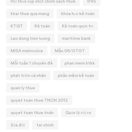
Hội thảo cập nhật chính sách thuế
IFRS
khai thue qua mang
khóa học kế toán
KTQT
Kế toán
Kế toán quản trị
Lao dong tien luong
maritime bank
MISA meInvoice
Mẫu 06/GTGT
Mỗi tuần 1 chuyên đề
phan mem htkk
phát triển cá nhân
phần mềm kế toán
quan ly thue
quyet toan thue TNCN 2012
quyet toan thue tndn
Quản lý rủi ro
Sửa đổi
tai chinh