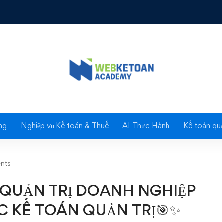
UẢN TRỊ DOANH NGHIỆP HIỆU QUẢ VỚI KHOÁ HỌC KẾ TOÁ
Blog
ng
Nghiệp vụ Kế toán & Thuế
AI Thực Hành
Kế toán quả
nts
 QUẢN TRỊ DOANH NGHIỆP
C KẾ TOÁN QUẢN TRỊ🎯✨