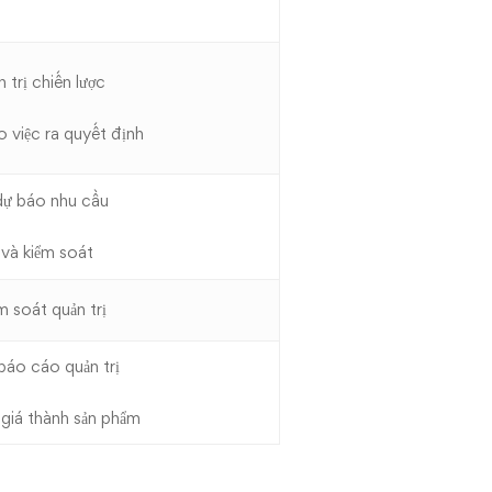
 trị chiến lược
o việc ra quyết định
 dự báo nhu cầu
và kiểm soát
m soát quản trị
báo cáo quản trị
h giá thành sản phẩm