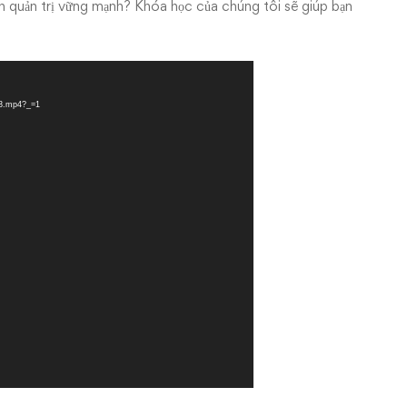
 quản trị vững mạnh? Khóa học của chúng tôi sẽ giúp bạn
-3.mp4?_=1