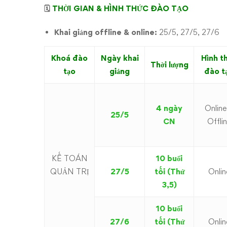
🗓
THỜI GIAN & HÌNH THỨC
ĐÀO
TẠO
Khai giảng offline & online:
25/5, 27/5, 27/6
Khoá đào
Ngày khai
Hình t
Thời lượng
tạo
giảng
đào t
4 ngày
Online
25/5
CN
Offli
KẾ TOÁN
10 buổi
QUẢN TRỊ
27/5
tối (Thứ
Onlin
3,5)
10 buổi
27/6
tối (Thứ
Onlin