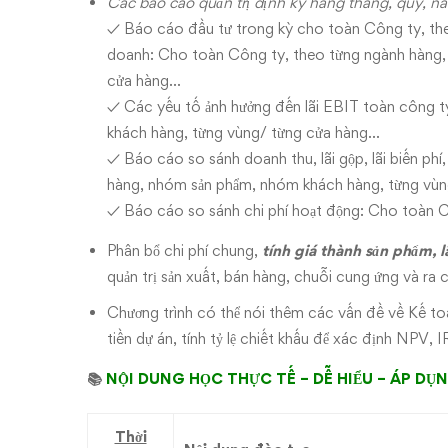
Các báo cáo quản trị định kỳ hàng tháng, quý, năm
✓ Báo cáo đầu tư trong kỳ cho toàn Công ty, the
doanh: Cho toàn Công ty, theo từng ngành hàng,
cửa hàng…
✓ Các yếu tố ảnh hưởng đến lãi EBIT toàn công 
khách hàng, từng vùng/ từng cửa hàng…
✓ Báo cáo so sánh doanh thu, lãi gộp, lãi biến phí,
hàng, nhóm sản phẩm, nhóm khách hàng, từng vùng
✓ Báo cáo so sánh chi phí hoạt động: Cho toàn C
Phân bổ chi phí chung,
tính giá thành sản phẩm, l
quản trị sản xuất, bán hàng, chuỗi cung ứng và ra 
Chương trình có thể nói thêm các vấn đề về Kế toá
tiền dự án, tính tỷ lệ chiết khấu để xác định NPV,
📚
NỘI DUNG HỌC THỰC TẾ – DỄ HIỂU – ÁP DỤ
Thời