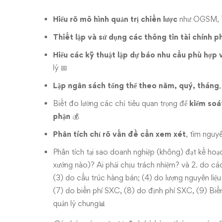
Hiểu rõ mô hình quản trị chiến lược
như OGSM, T
Thiết lập và sử dụng các thông tin tài chính p
Hiểu các kỹ thuật lập dự báo nhu cầu phù hợp 
lý 📅
Lập ngân sách tổng thể theo năm, quý, tháng
Biết đo lường các chỉ tiêu quan trọng để
kiểm soá
phận
💰
Phân tích chỉ rõ vấn đề cần xem xét
, tìm nguy
Phân tích tại sao doanh nghiệp (không) đạt kế hoạc
xưởng nào)? Ai phải chịu trách nhiệm? và 2. do cá
(3) do cấu trúc hàng bán; (4) do lượng nguyên liệu
(7) do biến phí SXC, (8) do định phí SXC, (9) Biến
quản lý chung📊