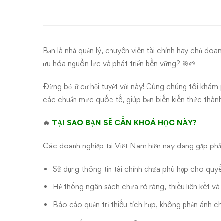
QUYẾT
QUẢN
TRỊ
Bạn là nhà quản lý, chuyên viên tài chính hay chủ doa
DOANH
ưu hóa nguồn lực và phát triển bền vững? 🎯🌱
NGHIỆP
Đừng bỏ lỡ cơ hội tuyệt vời này! Cùng chúng tôi khám
các chuẩn mực quốc tế, giúp bạn biến kiến thức thàn
HIỆU
🔥
TẠI SAO BẠN SẼ CẦN KHOÁ HỌC NÀY?
QUẢ
Các doanh nghiệp tại Việt Nam hiện nay đang gặp phải 
VỚI
Sử dụng thông tin tài chính chưa phù hợp cho quyết
KHOÁ
Hệ thống ngân sách chưa rõ ràng, thiếu liên kết và 
HỌC
Báo cáo quản trị thiếu tích hợp, không phản ánh ch