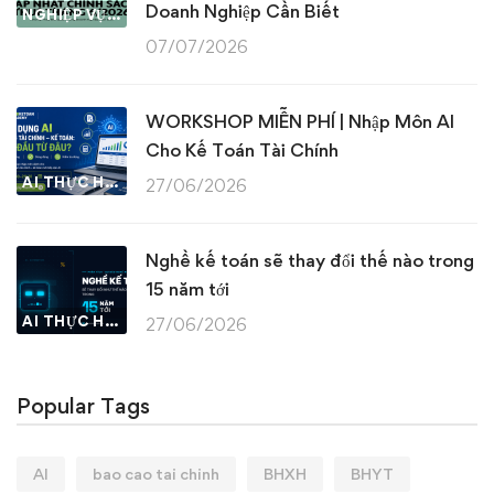
Doanh Nghiệp Cần Biết
NGHIỆP VỤ KẾ TOÁN & THUẾ
07/07/2026
WORKSHOP MIỄN PHÍ | Nhập Môn AI
Cho Kế Toán Tài Chính
AI THỰC HÀNH
27/06/2026
Nghề kế toán sẽ thay đổi thế nào trong
15 năm tới
AI THỰC HÀNH
27/06/2026
Popular Tags
AI
bao cao tai chinh
BHXH
BHYT