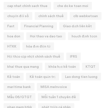
cap nhat chinh sach thue
che do ke toan moi
chuyển đổi số
chính sách thuế
clb webketoan
Fast
Financial Planning
Giao dịch liên kết
hoa don
Hoi thao va dao tao
hoạch định tccn
HTKK
hóa đơn điện tử
Hội thảo cập nhật chính sách thuế
IFRS
khai thue qua mang
khóa học kế toán
KTQT
Kế toán
Kế toán quản trị
Lao dong tien luong
maritime bank
MISA meInvoice
Mẫu 06/GTGT
Mỗi tuần 1 chuyên đề
phan mem htkk
phát triển cá nhân