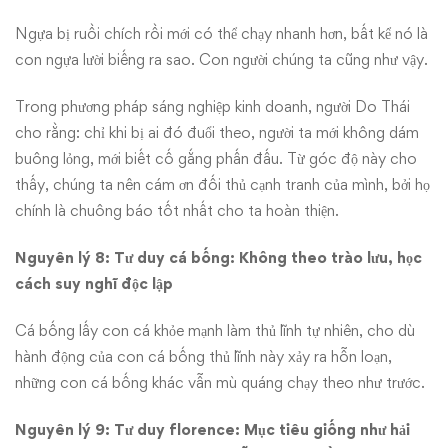
Ngựa bị ruồi chích rồi mới có thể chạy nhanh hơn, bất kể nó là
con ngựa lười biếng ra sao. Con người chúng ta cũng như vậy.
Trong phương pháp sáng nghiệp kinh doanh, người Do Thái
cho rằng: chỉ khi bị ai đó đuổi theo, người ta mới không dám
buông lỏng, mới biết cố gắng phấn đấu. Từ góc độ này cho
thấy, chúng ta nên cám ơn đối thủ cạnh tranh của mình, bởi họ
chính là chuông báo tốt nhất cho ta hoàn thiện.
Nguyên lý 8: Tư duy cá bống: Không theo trào lưu, học
cách suy nghĩ độc lập
Cá bống lấy con cá khỏe mạnh làm thủ lĩnh tự nhiên, cho dù
hành động của con cá bống thủ lĩnh này xảy ra hỗn loạn,
những con cá bống khác vẫn mù quáng chạy theo như trước.
Nguyên lý 9: Tư duy florence: Mục tiêu giống như hải