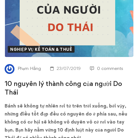
của
người
Do
Thái
NGHIỆP VỤ KẾ TOÁN & THUẾ
Phạm Hằng
23/07/2019
0 comments
10 nguyên lý thành công của người Do
Thái
Bánh sẽ không tự nhiên rơi từ trên trời xuống, bởi vậy,
những điều tốt đẹp đều có nguyên do ở phía sau, nếu
không có cơ hội sẽ không vô duyên vô cớ rơi vào tay
bạn. Bạn hãy nắm vững 10 định luật này của người Do
Thái để có nhiều thành công nhé!