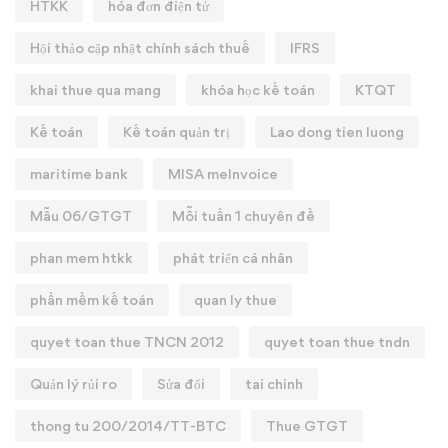
HTKK
hóa đơn điện tử
Hội thảo cập nhật chính sách thuế
IFRS
khai thue qua mang
khóa học kế toán
KTQT
Kế toán
Kế toán quản trị
Lao dong tien luong
maritime bank
MISA meInvoice
Mẫu 06/GTGT
Mỗi tuần 1 chuyên đề
phan mem htkk
phát triển cá nhân
phần mềm kế toán
quan ly thue
quyet toan thue TNCN 2012
quyet toan thue tndn
Quản lý rủi ro
Sửa đổi
tai chinh
thong tu 200/2014/TT-BTC
Thue GTGT