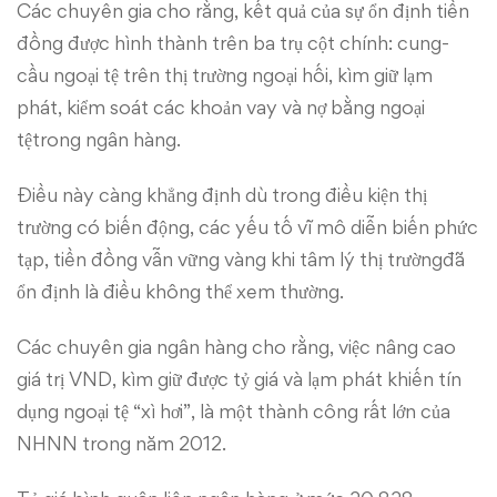
giá
Các chuyên gia cho rằng, kết quả của sự ổn định tiền
đồng được hình thành trên ba trụ cột chính: cung-
trị
cầu ngoại tệ trên thị trường ngoại hối, kìm giữ lạm
tiền
phát, kiểm soát các khoản vay và nợ bằng ngoại
tệtrong ngân hàng.
đồng
Điều này càng khẳng định dù trong điều kiện thị
trường có biến động, các yếu tố vĩ mô diễn biến phức
tạp, tiền đồng vẫn vững vàng khi tâm lý thị trườngđã
ổn định là điều không thể xem thường.
Các chuyên gia ngân hàng cho rằng, việc nâng cao
giá trị VND, kìm giữ được tỷ giá và lạm phát khiến tín
dụng ngoại tệ “xì hơi”, là một thành công rất lớn của
NHNN trong năm 2012.