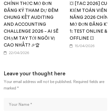
CHÍNH THỨC MỞ ĐƠN
💥 [TAC 2026] CUỘ
ĐĂNG KÝ THAM DỰ ĐÊM
KIỂM TOÁN VIÊN T
CHUNG KẾT AUDITING
NĂNG 2026 CHÍN
AND ACCOUNTING
MỞ ĐƠN ĐĂNG KÝ
CHALLENGE 2026 – AI SẼ
1: TEST ONLINE & 
CHẠM TAY TỚI NGÔI VỊ
OFFLINE 💥
CAO NHẤT? 🎉🏆
15/04/2026
22/04/2026
Leave your thought here
Your email address will not be published.
Required fields are
marked
*