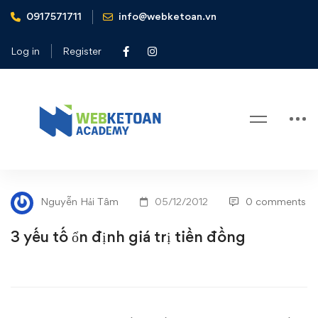
0917571711
info@webketoan.vn
Home
Tin tức - Sự kiện
3 yếu tố ổn định giá trị tiền đồng
Log in
Register
Blog
3
TIN TỨC - SỰ KIỆN
yếu
Nguyễn Hải Tâm
05/12/2012
0 comments
tố
3 yếu tố ổn định giá trị tiền đồng
ổn
định