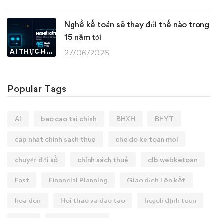
Nghề kế toán sẽ thay đổi thế nào trong
15 năm tới
AI THỰC HÀNH
27/06/2026
Popular Tags
AI
bao cao tai chinh
BHXH
BHYT
cap nhat chinh sach thue
che do ke toan moi
chuyển đổi số
chính sách thuế
clb webketoan
Fast
Financial Planning
Giao dịch liên kết
hoa don
Hoi thao va dao tao
hoạch định tccn