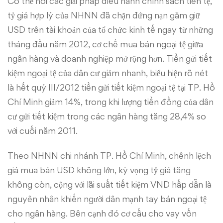
Có thể nói các giải pháp điều hành chính sách tiền tệ,
tỷ giá hợp lý của NHNN đã chặn đứng nạn găm giữ
USD trên tài khoản của tổ chức kinh tế ngay từ những
tháng đầu năm 2012, cơ chế mua bán ngoại tệ giữa
ngân hàng và doanh nghiệp mở rộng hơn. Tiền gửi tiết
kiệm ngoại tệ của dân cư giảm nhanh, biểu hiện rõ nét
là hết quý III/2012 tiền gửi tiết kiệm ngoại tệ tại TP. Hồ
Chí Minh giảm 14%, trong khi lượng tiền đồng của dân
cư gửi tiết kiệm trong các ngân hàng tăng 28,4% so
với cuối năm 2011.
Theo NHNN chi nhánh TP. Hồ Chí Minh, chênh lệch
giá mua bán USD không lớn, kỳ vọng tỷ giá tăng
không còn, cộng với lãi suất tiết kiệm VND hấp dẫn là
nguyên nhân khiến người dân mạnh tay bán ngoại tệ
cho ngân hàng. Bên cạnh đó cơ cấu cho vay vốn