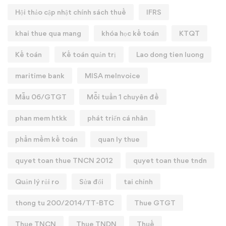
Hội thảo cập nhật chính sách thuế
IFRS
khai thue qua mang
khóa học kế toán
KTQT
Kế toán
Kế toán quản trị
Lao dong tien luong
maritime bank
MISA meInvoice
Mẫu 06/GTGT
Mỗi tuần 1 chuyên đề
phan mem htkk
phát triển cá nhân
phần mềm kế toán
quan ly thue
quyet toan thue TNCN 2012
quyet toan thue tndn
Quản lý rủi ro
Sửa đổi
tai chinh
thong tu 200/2014/TT-BTC
Thue GTGT
Thue TNCN
Thue TNDN
Thuế