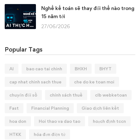
Nghề kế toán sẽ thay đổi thế nào trong
15 năm tới
AI THỰC HÀNH
27/06/2026
Popular Tags
AI
bao cao tai chinh
BHXH
BHYT
cap nhat chinh sach thue
che do ke toan moi
chuyển đổi số
chính sách thuế
clb webketoan
Fast
Financial Planning
Giao dịch liên kết
hoa don
Hoi thao va dao tao
hoạch định tccn
HTKK
hóa đơn điện tử