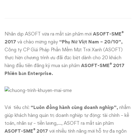
phẩm
mới
ASOFT-
®
Nhân dịp ASOFT vừa ra mắt sản phẩm mới
ASOFT-SME
SME
2017
và chào mừng ngày
“Phụ Nữ Việt Nam – 20/10”,
Công ty CP Giải Pháp Phần Mềm Mặt Trời Xanh (ASOFT)
2017
thực hiện chương trình ưu đãi đặc biệt dành cho 20 khách
®
hàng đầu tiên đăng ký mua sản phẩm
ASOFT-SME
2017
–
Phiên bản Enterprise.
Quà
tặng
nhân
Với tiêu chí:
“Luôn đồng hành cùng doanh nghiệp”,
nhằm
giúp khách hàng quản trị doanh nghiệp tự động: tài chính – kế
ngày
toán, nhân sự – tiền lương,…, ASOFT ra mắt sản phẩm
®
ASOFT-SME
2017
với nhiều tính năng mới hỗ trợ đa ngôn