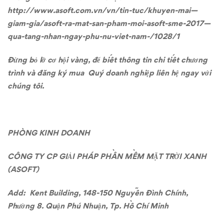
http://www.asoft.com.vn/vn/tin-tuc/khuyen-mai—
giam-gia/asoft-ra-mat-san-pham-moi-asoft-sme-2017—
qua-tang-nhan-ngay-phu-nu-viet-nam-/1028/1
Đừng bỏ lỡ cơ hội vàng, để biết thông tin chi tiết chương
trình và đăng ký mua Quý doanh nghiệp liên hệ ngay với
chúng tôi.
PHÒNG KINH DOANH
CÔNG TY CP GIẢI PHÁP PHẦN MỀM MẶT TRỜI XANH
(ASOFT)
Add: Kent Building, 148-150 Nguyễn Đình Chính,
Phường 8. Quận Phú Nhuận, Tp. Hồ Chí Minh