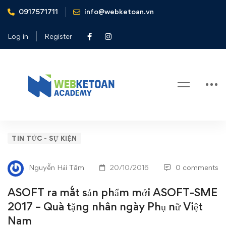
0917571711
info@webketoan.vn
Home
Tin tức - Sự kiện
ASOFT ra mắt sản phẩm mới ASOFT-SME 2017 - Quà tặng
Log in
Register
nhân ngày Phụ nữ Việt Nam
Blog
ASOFT
TIN TỨC - SỰ KIỆN
ra
Nguyễn Hải Tâm
20/10/2016
0 comments
mắt
ASOFT ra mắt sản phẩm mới ASOFT-SME
sản
2017 – Quà tặng nhân ngày Phụ nữ Việt
Nam