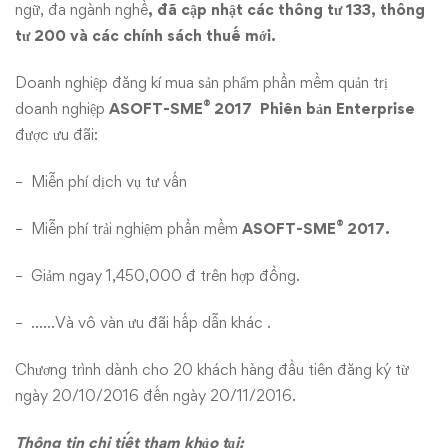
Phụ
ngữ, đa ngành nghề
, đã cập nhật các thông tư 133, thông
nữ
tư 200 và các chính sách thuế mới.
Việt
Doanh nghiệp đăng kí mua sản phẩm phần mềm quản trị
®
doanh nghiệp
ASOFT-SME
2017 Phiên bản Enterprise
Nam
được ưu đãi:
– Miễn phí dịch vụ tư vấn
®
– Miễn phí trải nghiệm phần mềm
ASOFT-SME
2017.
– Giảm ngay 1,450,000 đ trên hợp đồng.
– ……Và vô vàn ưu đãi hấp dẫn khác .
Chương trình dành cho 20 khách hàng đầu tiên đăng ký từ
ngày 20/10/2016 đến ngày 20/11/2016.
Thông tin chi tiết tham khảo tại: