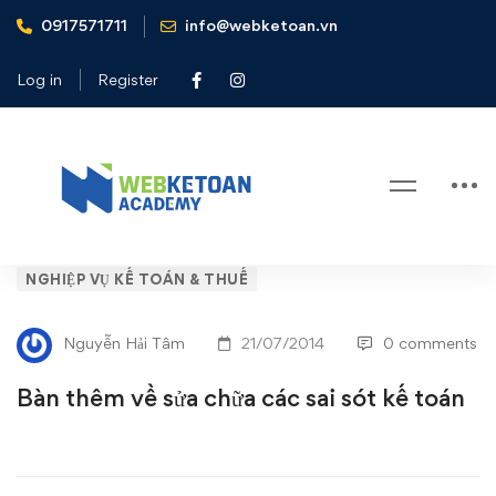
0917571711
info@webketoan.vn
Home
Nghiệp vụ Kế toán & Thuế
Bàn thêm về sửa chữa các sai sót kế toán
Log in
Register
Blog
Bàn
NGHIỆP VỤ KẾ TOÁN & THUẾ
thêm
Nguyễn Hải Tâm
21/07/2014
0 comments
về
Bàn thêm về sửa chữa các sai sót kế toán
sửa
chữa