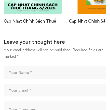
Cập Nhật Chính Sách Thuế
Cập Nhật Chính Sác
Tháng 6/2026: Những Thay
Tháng 6/2026: Nhữ
Đổi Quan Trọng Doanh
Đổi Quan Trọng Doa
Leave your thought here
Nghiệp Cần Biết
Nghiệp Cần Biết
07/07/2026
22/06/2026
Your email address will not be published.
Required fields are
marked
*