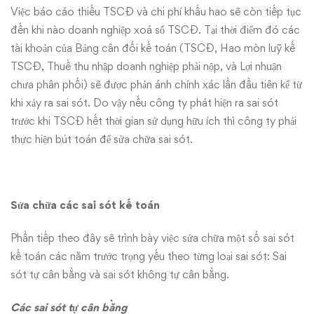
Việc báo cáo thiếu TSCĐ và chi phí khấu hao sẽ còn tiếp tục
đến khi nào doanh nghiệp xoá sổ TSCĐ. Tại thời điểm đó các
tài khoản của Bảng cân đối kế toán (TSCĐ, Hao mòn luỹ kế
TSCĐ, Thuế thu nhập doanh nghiệp phải nộp, và Lợi nhuận
chưa phân phối) sẽ được phản ánh chính xác lần đầu tiên kể từ
khi xảy ra sai sót. Do vậy nếu công ty phát hiện ra sai sót
trước khi TSCĐ hết thời gian sử dụng hữu ích thì công ty phải
thực hiện bút toán để sửa chữa sai sót.
Sửa chữa các sai sót kế toán
Phần tiếp theo đây sẽ trình bày việc sửa chữa một số sai sót
kế toán các năm trước trọng yếu theo từng loại sai sót: Sai
sót tự cân bằng và sai sót không tự cân bằng.
Các sai sót tự cân bằng