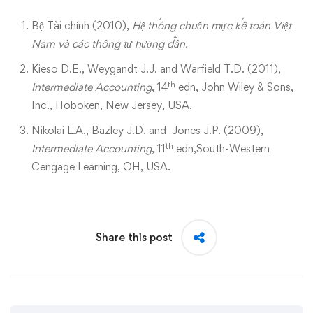
Bộ Tài chính (2010),
Hệ thống chuẩn mực kế toán Việt
Nam và các thông tư hướng dẫn.
Kieso D.E., Weygandt J.J. and Warfield T.D. (2011),
th
Intermediate Accounting
, 14
edn, John Wiley & Sons,
Inc., Hoboken, New Jersey, USA.
Nikolai L.A., Bazley J.D. and Jones J.P. (2009),
th
Intermediate Accounting
, 11
edn,South-Western
Cengage Learning, OH, USA.
Share this post