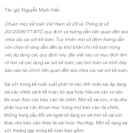
các
Tác giả: Nguyễn Mạnh Hiền
sai
Chuẩn mực kế toán Việt Nam số 29 và Thông tư số
20/2006/TT-BTC quy định và hướng dẫn liên quan đến sửa
sót
chữa các sai sót kế toán. Tuy nhiên một số điểm hướng dẫn
kế
còn chưa rõ ràng dẫn đến sự khó khăn cho kế toán trong
việc áp dụng các quy định này. Bài viết này có mục đích làm
toán
rõ hơn về các dạng sai sót kế toán, các bút toán và trình bày
báo cáo tài chính liên quan đến sửa chữa các sai sót kế toán.
Sai sót trong kế toán xuất phát từ việc tính toán sai, áp dụng
sai các chính sách kế toán, bỏ qua hoặc hiểu sai các sự việc
khi soạn thảo các báo cáo tài chính. Một số sai sót, ví dụ như
phân loại sai các khoản mục trong một báo cáo tài chính,
không trọng yếu đối với người sử dụng so với một số sai sót
khác như báo cáo thừa tài sản hoặc thu nhập. Một số dạng sai
sót thường gặp trong kế toán bao gồm: