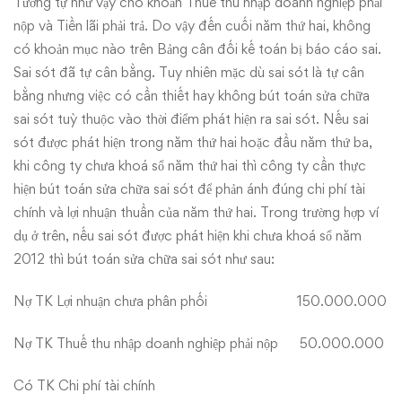
Tương tự như vậy cho khoản Thuế thu nhập doanh nghiệp phải
nộp và Tiền lãi phải trả. Do vậy đến cuối năm thứ hai, không
có khoản mục nào trên Bảng cân đối kế toán bị báo cáo sai.
Sai sót đã tự cân bằng. Tuy nhiên mặc dù sai sót là tự cân
bằng nhưng việc có cần thiết hay không bút toán sửa chữa
sai sót tuỳ thuộc vào thời điểm phát hiện ra sai sót. Nếu sai
sót được phát hiện trong năm thứ hai hoặc đầu năm thứ ba,
khi công ty chưa khoá sổ năm thứ hai thì công ty cần thực
hiện bút toán sửa chữa sai sót để phản ánh đúng chi phí tài
chính và lợi nhuận thuần của năm thứ hai. Trong trường hợp ví
dụ ở trên, nếu sai sót được phát hiện khi chưa khoá sổ năm
2012 thì bút toán sửa chữa sai sót như sau:
Nợ TK Lợi nhuận chưa phân phối 150.000.000
Nợ TK Thuế thu nhập doanh nghiệp phải nộp 50.000.000
Có TK Chi phí tài chính