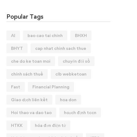
Popular Tags
AI
bao cao tai chinh
BHXH
BHYT
cap nhat chinh sach thue
che do ke toan moi
chuyển đổi số
chính sách thuế
clb webketoan
Fast
Financial Planning
Giao dịch liên kết
hoa don
Hoi thao va dao tao
hoạch định tccn
HTKK
hóa đơn điện tử