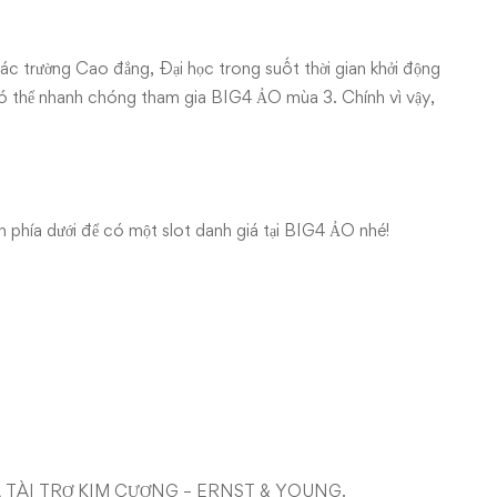
ác trường Cao đẳng, Đại học trong suốt thời gian khởi động
 có thể nhanh chóng tham gia BIG4 ẢO mùa 3. Chính vì vậy,
 phía dưới để có một slot danh giá tại BIG4 ẢO nhé!
 TÀI TRỢ KIM CƯƠNG – ERNST & YOUNG.