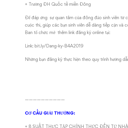
+ Trường ĐH Quốc tế miền Đông
Để đáp ứng
sự quan tâm của đông đảo sinh viên từ c
cuộc thi, giúp các bạn sinh viên dễ dàng tiếp cận và
Ban tổ chức mở thêm link đăng ký online tại:
Link:
bit.ly/Dang-ky-B4A2019
Những bạn đăng ký thực hiện theo quy trình hướng dẫn
——————————
CƠ CẤU GIẢI THƯỞNG:
+ 8 SUẤT THỰC TẬP CHÍNH THỨC ĐẾN TỪ NHÀ