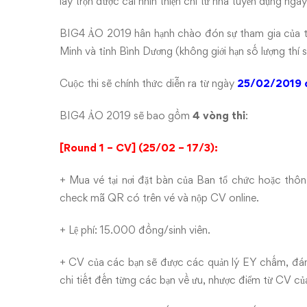
lấy trọn được cái nhìn thiện chí từ nhà tuyển dụng ngay
BIG4 ẢO 2019 hân hạnh chào đón sự tham gia của tấ
Minh và tỉnh Bình Dương (không giới hạn số lượng thí s
Cuộc thi sẽ chính thức diễn ra từ ngày
25/02/2019 
BIG4 ẢO 2019 sẽ bao gồm
4 vòng thi
:
[Round 1 – CV] (25/02 – 17/3):
+ Mua vé tại nơi đặt bàn của Ban tổ chức hoặc thô
check mã QR có trên vé và nộp CV online.
+ Lệ phí: 15.000 đồng/sinh viên.
+ CV của các bạn sẽ được các quản lý EY chấm, đánh 
chi tiết đến từng các bạn về ưu, nhược điểm từ CV củ