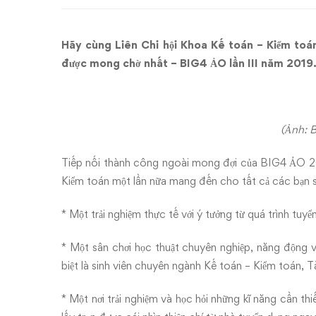
ảo,
làm
Hãy cùng Liên Chi hội Khoa Kế toán – Kiểm toán
việc
được mong chờ nhất – BIG4 ẢO lần III năm 2019
thật
(Ảnh: 
Tiếp nối thành công ngoài mong đợi của BIG4 ẢO 201
Kiểm toán một lần nữa mang đến cho tất cả các bạn s
* Một trải nghiệm thực tế với ý tưởng từ quá trình tu
* Một sân chơi học thuật chuyên nghiệp, năng động v
biệt là sinh viên chuyên ngành Kế toán – Kiểm toán, 
* Một nơi trải nghiệm và học hỏi những kĩ năng cần th