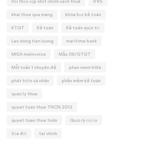
Hội thảo cập nhật chính sách thuế
IFRS
khai thue qua mang
khóa học kế toán
KTQT
Kế toán
Kế toán quản trị
Lao dong tien luong
maritime bank
MISA meInvoice
Mẫu 06/GTGT
Mỗi tuần 1 chuyên đề
phan mem htkk
phát triển cá nhân
phần mềm kế toán
quan ly thue
quyet toan thue TNCN 2012
quyet toan thue tndn
Quản lý rủi ro
Sửa đổi
tai chinh