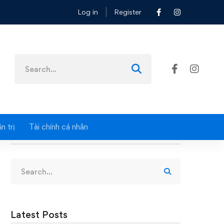
Log in
Register
Search
for:
n trị
Tài chính cá nhân
Search
Search
for:
Latest Posts