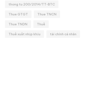
thong tu 200/2014/TT-BTC
Thue GTGT
Thue TNCN
Thue TNDN
Thuế
Thuế xuất nhập khẩu
tài chính cá nhân