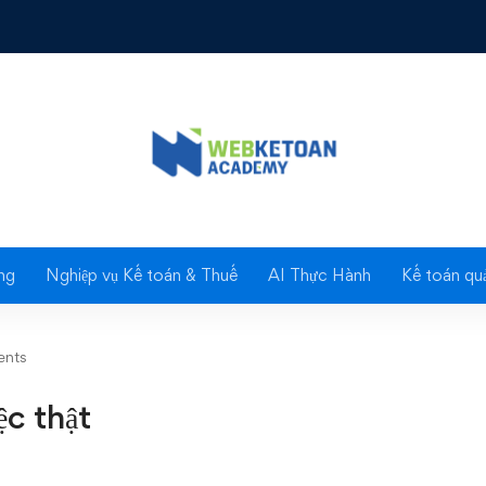
hật
Blog
ng
Nghiệp vụ Kế toán & Thuế
AI Thực Hành
Kế toán quả
nts
ệc thật