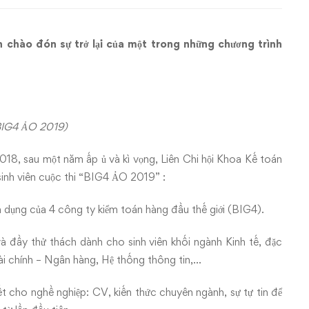
 chào đón sự trở lại của một trong những chương trình
.
BIG4 ẢO 2019)
8, sau một năm ấp ủ và kì vọng, Liên Chi hội Khoa Kế toán
inh viên cuộc thi “BIG4 ẢO 2019” :
yển dụng của 4 công ty kiểm toán hàng đầu thế giới (BIG4).
à đầy thử thách dành cho sinh viên khối ngành Kinh tế, đặc
Tài chính – Ngân hàng, Hệ thống thông tin,…
iết cho nghề nghiệp: CV, kiến thức chuyên ngành, sự tự tin để