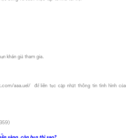
ạn khán giả tham gia.
.com/aaa.uel/
để liên tục cập nhật thông tin tình hình của
.359)
ẵn sàng, còn bạn thì sao?