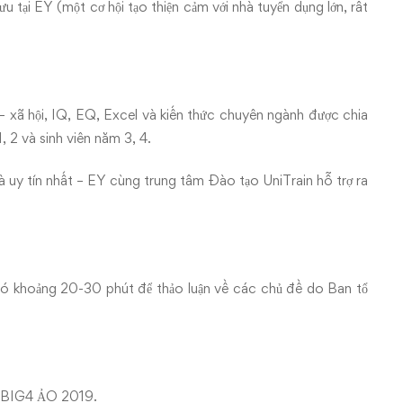
tại EY (một cơ hội tạo thiện cảm với nhà tuyển dụng lớn, rất
ế – xã hội, IQ, EQ, Excel và kiến thức chuyên ngành được chia
, 2 và sinh viên năm 3, 4.
và uy tín nhất – EY cùng trung tâm Đào tạo UniTrain hỗ trợ ra
i có khoảng 20-30 phút để thảo luận về các chủ đề do Ban tổ
ủa BIG4 ẢO 2019.