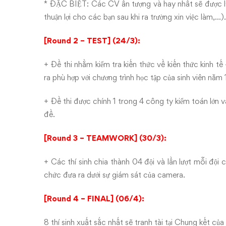
* ĐẶC BIỆT: Các CV ấn tượng và hay nhất sẽ được lưu 
thuận lợi cho các bạn sau khi ra trường xin việc làm,…).
[Round 2 – TEST] (24/3):
+ Đề thi nhằm kiểm tra kiến thức về kiến thức kinh t
ra phù hợp với chương trình học tập của sinh viên năm 1
+ Đề thi được chính 1 trong 4 công ty kiểm toán lớn 
đề.
[Round 3 – TEAMWORK] (30/3):
+ Các thí sinh chia thành 04 đội và lần lượt mỗi độ
chức đưa ra dưới sự giám sát của camera.
[Round 4 – FINAL] (06/4):
8 thí sinh xuất sắc nhất sẽ tranh tài tại Chung kết c