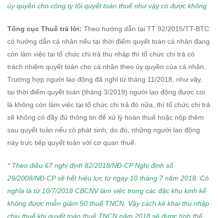
ủy quyền cho công ty tôi quyết toán thuế
như vậy có được không
Tổng cục Thuế trả lời:
Theo hướng dẫn tại TT 92/2015/TT-BTC
có hướng dẫn cá nhân nếu tại thời điểm quyết toán cá nhân đang
còn làm việc tại tổ chức chi trả thu nhập thì tổ chức chi trả có
trách nhiệm quyết toán cho cá nhân theo ủy quyền của cá nhân.
Trường hợp người lao động đã nghỉ từ tháng 11/2018, như vậy,
tại thời điểm quyết toán (tháng 3/2019) người lao động được coi
là không còn làm việc tại tổ chức chi trả đó nữa, thì tổ chức chi trả
sẽ không có đầy đủ thông tin để xử lý hoàn thuế hoặc nộp thêm
sau quyết toán nếu có phát sinh, do đó, những người lao động
này trực tiếp quyết toán với cơ quan thuế.
* Theo điều 67 nghị định 82/2018/NĐ-CP Nghị định số
29/2008/NĐ-CP sẽ hết hiệu lực từ ngày 10 tháng 7 năm 2018. C
ó
nghĩa là từ 10/7/2018 CBCNV làm việc trong các đặc khu kinh kế
không được miễn giảm 50 thuế TNCN. V
ậy cách kê khai thu nhập
chịu thuế khi quyết toán thuế TNCN năm 2018 sẽ được tính thế