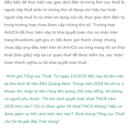
điều kiện để thực hiện các giao dịch điện tử trong lĩnh vực thuế là
người nộp thuế phải có chứng thư số đang còn hiệu lực hoặc
người nộp thuế là cá nhân sử dụng mã xác thực giao dịch điện tử
trong trường hợp chưa được cấp chứng thư số. Trường hợp
Anh/Chị đã thực hiện nộp tờ khai quyết toán cho cá nhân trên
trang thuedientu.gdt.gov.vn (đã được gửi thành công) nhưng
chưa đáp ứng điều kiện trên thì Anh/Chị vui lòng mang hồ sơ khai
thuế (bản giấy) nộp tại cơ quan thuế để được kiểm tra, xác nhận
hoàn thành nghĩa vụ kê khai quyết toán thuế.
* Kính gửi Tổng cục Thuế: Từ ngày 1/1/2018 đến nay tôi làm việc
tại khu kinh tế Vân Đồn Quảng Ninh. Trong năm 2018 tôi chỉ có 1
khoản thu nhập từ tiền công tiền lương 250 triệu đồng, tôi không
có người phụ thuộc. Tôi hỏi cách quyết toán thuế TNCN năm
2018 như nào? Tôi có được giảm 50 thuế TNCN không? Nếu có
được giảm cụ thể cách tính như nào?. Kính mong Tổng cục Thuế
cho tôi lời giải đáp.Trân trọng!