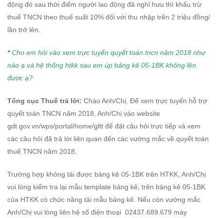
động đó sau thời điểm người lao động đã nghỉ hưu thì khấu trừ
thuế TNCN theo thuế suất 10% đối với thu nhập trên 2 triệu đồng/
lần trở lên.
*
Cho em hỏi vào xem trực tuyến quyết toán tncn năm 2018 như
nào ạ và hệ thống htkk sau em úp bảng kê 05-1BK không
lên
được ạ?
Tổng cục Thuế trả lời:
Chào Anh/Chị. Để xem trực tuyến hỗ trợ
quyết toán TNCN năm 2018, Anh/Chị vào website
gdt.gov.vn/wps/portal/home/gltt để đặt câu hỏi trực tiếp và xem
các câu hỏi đã trả lời liên quan đến các vướng mắc về quyết toán
thuế TNCN năm 2018.
Trường hợp không tải được bảng kê 05-1BK trên HTKK, Anh/Chị
vui lòng kiểm tra lại mẫu template bảng kê, trên bảng kê 05-1BK
của HTKK có chức năng tải mẫu bảng kê. Nếu còn vướng mắc
Anh/Chị vui lòng liên hệ số điện thoại 02437.689.679 máy