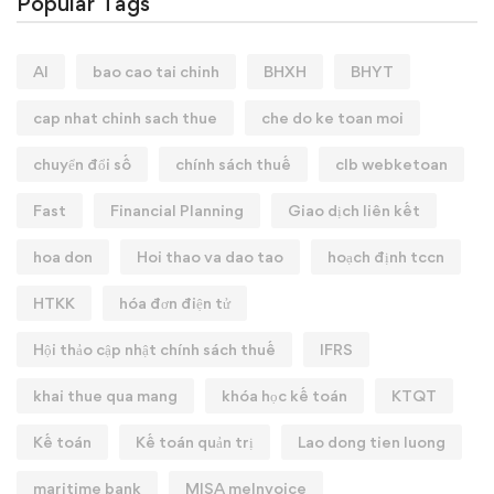
Popular Tags
AI
bao cao tai chinh
BHXH
BHYT
cap nhat chinh sach thue
che do ke toan moi
chuyển đổi số
chính sách thuế
clb webketoan
Fast
Financial Planning
Giao dịch liên kết
hoa don
Hoi thao va dao tao
hoạch định tccn
HTKK
hóa đơn điện tử
Hội thảo cập nhật chính sách thuế
IFRS
khai thue qua mang
khóa học kế toán
KTQT
Kế toán
Kế toán quản trị
Lao dong tien luong
maritime bank
MISA meInvoice