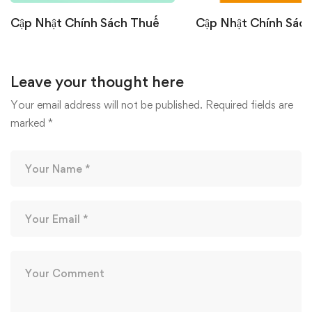
Cập Nhật Chính Sách Thuế
Cập Nhật Chính Sác
Tháng 6/2026: Những Thay
Tháng 6/2026: Nhữ
Đổi Quan Trọng Doanh
Đổi Quan Trọng Doa
Leave your thought here
Nghiệp Cần Biết
Nghiệp Cần Biết
07/07/2026
22/06/2026
Your email address will not be published.
Required fields are
marked
*