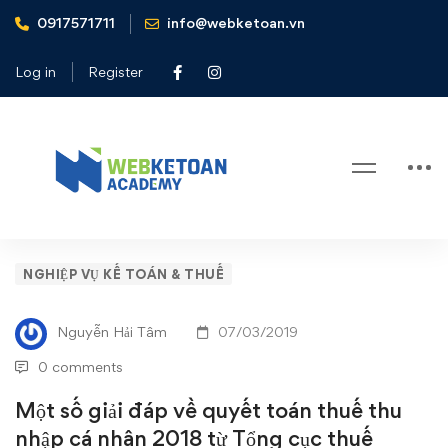
0917571711
info@webketoan.vn
Home
Nghiệp vụ Kế toán & Thuế
Một số giải đáp về quyết toán thuế thu nhập cá nhân 2018
Log in
Register
từ Tổng cục thuế
Blog
Một
NGHIỆP VỤ KẾ TOÁN & THUẾ
số
Nguyễn Hải Tâm
07/03/2019
giải
0 comments
đáp
Một số giải đáp về quyết toán thuế thu
nhập cá nhân 2018 từ Tổng cục thuế