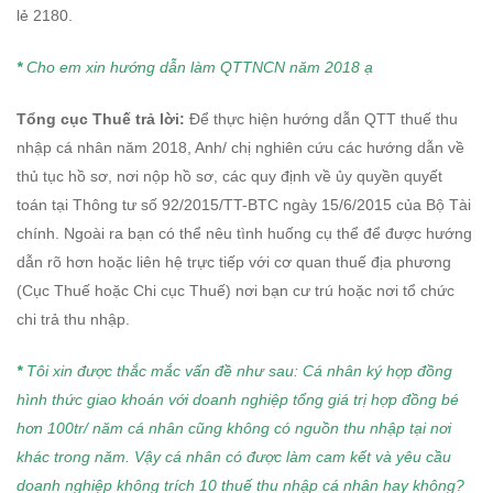
lẻ 2180.
*
Cho em xin hướng dẫn làm QTTNCN năm 2018 ạ
Tổng cục Thuế trả lời:
Để thực hiện hướng dẫn QTT thuế thu
nhập cá nhân năm 2018, Anh/ chị nghiên cứu các hướng dẫn về
thủ tục hồ sơ, nơi nộp hồ sơ, các quy định về ủy quyền quyết
toán tại Thông tư số 92/2015/TT-BTC ngày 15/6/2015 của Bộ Tài
chính. Ngoài ra bạn có thể nêu tình huống cụ thể để được hướng
dẫn rõ hơn hoặc liên hệ trực tiếp với cơ quan thuế địa phương
(Cục Thuế hoặc Chi cục Thuế) nơi bạn cư trú hoặc nơi tổ chức
chi trả thu nhập.
*
Tôi xin được thắc mắc vấn đề như sau:
Cá nhân ký hợp đồng
hình thức giao khoán với doanh nghiệp tổng giá trị hợp đồng bé
hơn 100tr/ năm cá nhân cũng không có nguồn thu nhập tại nơi
khác trong năm.
Vậy cá nhân có được làm cam kết và yêu cầu
doanh nghiệp không trích 10 thuế thu nhập cá nhân hay không?