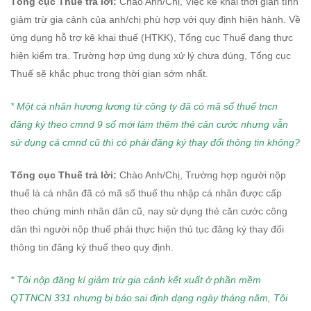
Tổng cục Thuế trả lời:
Chào Anh/Chị, Việc kê khai thời gian tính
giảm trừ gia cảnh của anh/chị phù hợp với quy định hiện hành. Về
ứng dụng hỗ trợ kê khai thuế (HTKK), Tổng cục Thuế đang thực
hiện kiểm tra. Trường hợp ứng dụng xử lý chưa đúng, Tổng cục
Thuế sẽ khắc phục trong thời gian sớm nhất.
* Một cá nhân hương lương từ công ty đã có mã số thuế tncn
đăng ký theo cmnd 9 số mới làm thêm thẻ căn cước nhưng vẫn
sử dụng cả cmnd cũ thì có phải đăng ký thay đổi thông tin không?
Tổng cục Thuế trả lời:
Chào Anh/Chị, Trường hợp người nộp
thuế là cá nhân đã có mã số thuế thu nhập cá nhân được cấp
theo chứng minh nhân dân cũ, nay sử dụng thẻ căn cước công
dân thì người nộp thuế phải thực hiện thủ tục đăng ký thay đổi
thông tin đăng ký thuế theo quy định.
* Tôi nộp đăng kí giảm trừ gia cảnh kết xuất ở phần mềm
QTTNCN 331 nhưng bị báo sai định dạng ngày tháng năm, Tôi