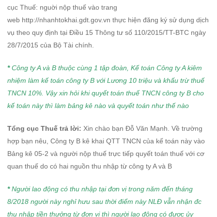
cục Thuế: nguời nộp thuế vào trang
web
http://nhanhtokhai.gdt.gov.vn
thực hiện đăng ký sử dụng dịch
vụ theo quy định tại Điều 15 Thông tư số 110/2015/TT-BTC ngày
28/7/2015 của Bộ Tài chính.
*
Công ty A và B thuộc cùng 1 tập đoàn, Kế toán Công ty A kiêm
nhiệm làm kế toán công ty B với Lương 10 triệu và khấu trừ thuế
TNCN 10%. Vậy xin hỏi khi quyết toán thuế TNCN công ty B cho
kế toán này thì làm bảng kê nào và quyết toán như thế nào
Tổng cục Thuế trả lời:
Xin c
hào bạn Đỗ Văn Mạnh. Về trường
hợp bạn nêu, Công ty B kê khai QTT TNCN của kế toán này vào
Bảng kê 05-2 và người nộp thuế trực tiếp quyết toán thuế với cơ
quan thuế do có hai nguồn thu nhập từ công ty A và B
*
Người lao động có thu nhập tại đơn vị trong năm đến tháng
8/20
18 người này nghỉ hưu sau thời điểm này NLĐ vẫn nhận đc
thu nhập tiền thưởng từ đơn vị thì người lao động có được ủy