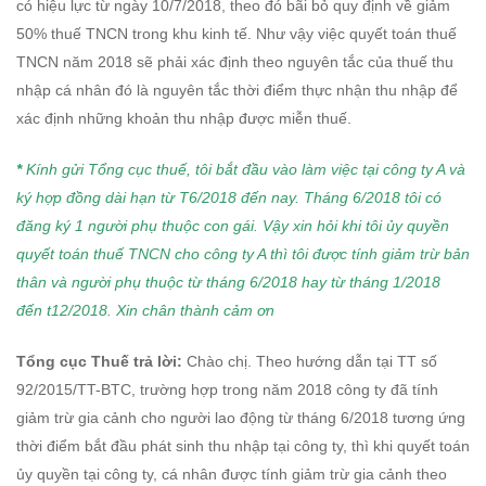
có hiệu lực từ ngày 10/7/2018, theo đó bãi bỏ quy định về giảm
50% thuế TNCN trong khu kinh tế. Như vậy việc quyết toán thuế
TNCN năm 2018 sẽ phải xác định theo nguyên tắc của thuế thu
nhập cá nhân đó là nguyên tắc thời điểm thực nhận thu nhập để
xác định những khoản thu nhập được miễn thuế.
*
Kính gửi Tổng cục thuế, tôi bắt đầu vào làm việc tại công ty A và
ký hợp đồng dài hạn từ T6/2018 đến nay. Tháng 6/2018 tôi có
đăng ký 1 người phụ thuộc con gái. V
ậy xin hỏi khi tôi ủy quyền
quyết toán thuế TNCN cho công ty A thì tôi được tính giảm trừ bản
thân và người phụ thuộc từ tháng 6/2018 hay từ tháng 1/2018
đến t12/2018.
Xin chân thành cảm ơn
Tổng cục Thuế trả lời:
Chào chị. Theo hướng dẫn tại TT số
92/2015/TT-BTC, trường hợp trong năm 2018 công ty đã tính
giảm trừ gia cảnh cho người lao động từ tháng 6/2018 tương ứng
thời điểm bắt đầu phát sinh thu nhập tại công ty, thì khi quyết toán
ủy quyền tại công ty, cá nhân được tính giảm trừ gia cảnh theo