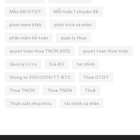
Mẫu 06/GTGT
Mỗi tuần 1 chuyên đề
phan mem htkk
phát triển cá nhân
phần mềm kế toán
quan ly thue
quyet toan thue TNCN 2012
quyet toan thue tndn
Quản lý rủi ro
Sửa đổi
tai chinh
thong tu 200/2014/TT-BTC
Thue GTGT
Thue TNCN
Thue TNDN
Thuế
Thuế xuất nhập khẩu
tài chính cá nhân