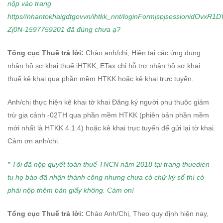
nộp vào trang
https//nhantokhaigdtgovvn/ihtkk_nnt/loginFormjspjsessionidO
Zj0N-1597759201 đã đúng chưa ạ?
Tổng cục Thuế trả lời:
Chào anh/chị, Hiện tại các ứng dụng
nhận hồ sơ khai thuế iHTKK, ETax chỉ hỗ trợ nhận hồ sơ khai
thuế kê khai qua phần mềm HTKK hoặc kê khai trực tuyến.
Anh/chị thực hiện kê khai tờ khai Đăng ký người phụ thuộc giảm
trừ gia cảnh -02TH qua phần mềm HTKK (phiên bản phần mềm
mới nhất là HTKK 4.1.4) hoặc kê khai trực tuyến để gửi lại tờ khai.
Cảm ơn anh/chị.
* Tôi đã nộp quyết toán thuế TNCN năm 2018 tại trang thuedien
tu họ báo đã nhận thành công nhưng chưa có chữ ký số thì có
phải nộp thêm bản giấy không. Cám ơn!
Tổng cục Thuế trả lời:
Chào Anh/Chị, Theo quy định hiện nay,