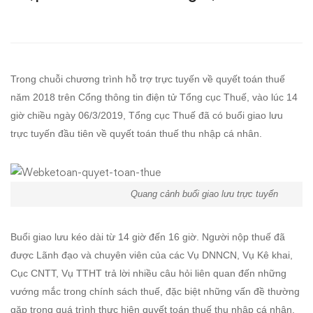
về
quyết
toán
Trong chuỗi chương trình hỗ trợ trực tuyến về quyết toán thuế
thuế
năm 2018 trên Cổng thông tin điện tử Tổng cục Thuế, vào lúc 14
giờ chiều ngày 06/3/2019, Tổng cục Thuế đã có buổi giao lưu
thu
trực tuyến đầu tiên về quyết toán thuế thu nhập cá nhân.
nhập
cá
Quang cảnh buổi giao lưu trực tuyến
nhân
Buổi giao lưu kéo dài từ 14 giờ đến 16 giờ. Người nộp thuế đã
2018
được Lãnh đạo và chuyên viên của các Vụ DNNCN, Vụ Kê khai,
Cục CNTT, Vụ TTHT trả lời nhiều câu hỏi liên quan đến những
từ
vướng mắc trong chính sách thuế, đặc biệt những vấn đề thường
gặp trong quá trình thực hiện quyết toán thuế thu nhập cá nhân.