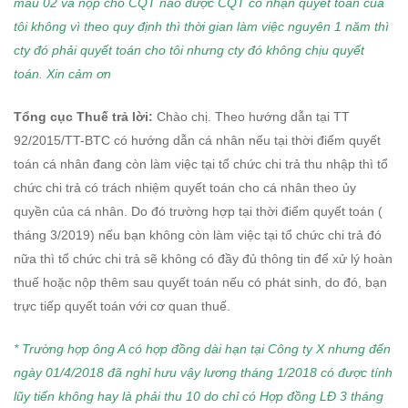
mẫu 02 và nộp cho CQT nào được CQT có nhận quyết toán của
tôi không vì theo quy định thì thời gian làm việc nguyên 1 năm thì
cty đó phải quyết toán cho tôi nhưng cty đó không chịu quyết
toán.
Xin cảm ơn
Tổng cục Thuế trả lời:
Chào chị. Theo hướng dẫn tại TT
92/2015/TT-BTC có hướng dẫn cá nhân nếu tại thời điểm quyết
toán cá nhân đang còn làm việc tại tổ chức chi trả thu nhập thì tổ
chức chi trả có trách nhiệm quyết toán cho cá nhân theo ủy
quyền của cá nhân. Do đó trường hợp tại thời điểm quyết toán (
tháng 3/2019) nếu bạn không còn làm việc tại tổ chức chi trả đó
nữa thì tổ chức chi trả sẽ không có đầy đủ thông tin để xử lý hoàn
thuế hoặc nộp thêm sau quyết toán nếu có phát sinh, do đó, bạn
trực tiếp quyết toán với cơ quan thuế.
* Trường hợp ông A có hợp đồng dài hạn tại Công ty X nhưng đến
ngày 01/4/2018 đã nghỉ hưu vậy lương tháng 1/2018 có được tính
lũy tiến không hay là phải thu 10 do chỉ có Hợp đồng LĐ 3 tháng