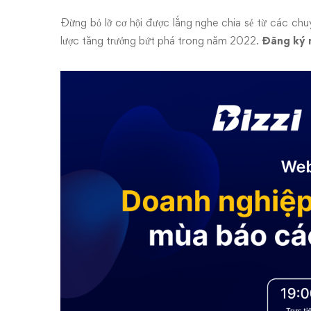
Đừng bỏ lỡ cơ hội được lắng nghe chia sẻ từ các ch
lược tăng trưởng bứt phá trong năm 2022.
Đăng ký 