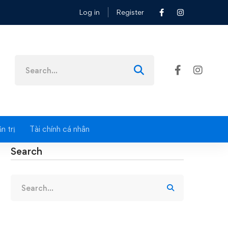
Log in
Register
ÙA BÁO CÁO TÀI CHÍNH 2022
Search
for:
n trị
Tài chính cá nhân
Search
Search
for: