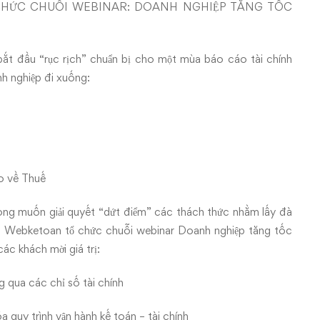
HỨC CHUỖI WEBINAR: DOANH NGHIỆP TĂNG TỐC
bắt đầu “rục rịch” chuẩn bị cho một mùa báo cáo tài chính
anh nghiệp đi xuống:
 ro về Thuế
ong muốn giải quyết “dứt điểm” các thách thức nhằm lấy đà
g Webketoan tổ chức chuỗi webinar Doanh nghiệp tăng tốc
c khách mời giá trị:
 qua các chỉ số tài chính
 quy trình vận hành kế toán – tài chính