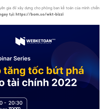
uyên gia để xây dựng cho phòng ban kế toán của mình chiến
ngay tại:
https://bom.so/wkt-bizzi