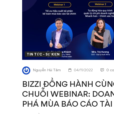
WEBKETOAN
TỔ
CHỨC
CHUỖI
WEBINAR:
TIN TỨC - SỰ KIỆN
DOANH
Nguyễn Hải Tâm
04/11/2022
0 c
NGHIỆP
BIZZI ĐỒNG HÀNH CÙ
TĂNG
CHUỖI WEBINAR: DOAN
TỐC
PHÁ MÙA BÁO CÁO TÀI
BỨT