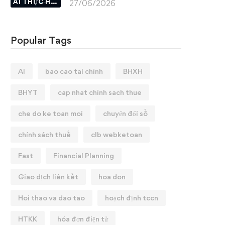
AI THỰC HÀNH
27/06/2026
Popular Tags
AI
bao cao tai chinh
BHXH
BHYT
cap nhat chinh sach thue
che do ke toan moi
chuyển đổi số
chính sách thuế
clb webketoan
Fast
Financial Planning
Giao dịch liên kết
hoa don
Hoi thao va dao tao
hoạch định tccn
HTKK
hóa đơn điện tử