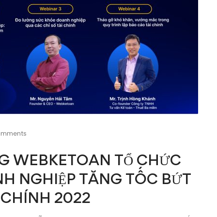
omments
NG WEBKETOAN TỔ CHỨC
H NGHIỆP TĂNG TỐC BỨT
 CHÍNH 2022