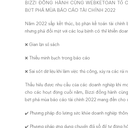
BIZZI ĐỒNG HÀNH CÙNG WEBKETOAN TỔ C
PHÁ
BỨT PHÁ MÙA BÁO CÁO TÀI CHÍNH 2022
MÙA
Năm 2022 sắp kết thúc, bộ phận kế toán tài chính 
BÁO
nhưng phải đối mặt với các loại bệnh có thể khiến do
CÁO
❌ Gian lận sổ sách
TÀI
❌ Thiếu minh bạch trong báo cáo
CHÍNH
❌ Sai sót dữ liệu khi làm việc thủ công, xảy ra các rủi
2022
Thấu hiểu được nhu cầu của các doanh nghiệp khi m
cho các hoạt động cuối năm, Bizzi đồng hành cùn
bứt phá mùa báo cáo tài chính 2022 mang đến cho cá
✔️ Phương pháp đo lường sức khỏe doanh nghiệp thông
✔️ Phương pháp ứng dụng chuyển đổi số để tự động hóa