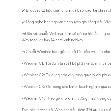
✔️ Bí quyết x2 hiệu suất cho mùa báo cáo tài chính ch
✔️ Lắng nghe kinh nghiệm từ chuyên gia hàng đầu Vi
⏭Đến với chuỗi Webinar, bạn sẽ có cơ hội lắng nghe 
kiểm toán với hơn 14 năm kinh nghiệm.
⏭ Chuỗi Webinar bao gồm 4 số liên tiếp với các chủ
▪️ Webinar 01: Tối ưu hiệu suất bộ phận kế toán mùa b
▪️ Webinar 02: Tự động hóa quy trình quản lý chi phí
▪️ Webinar 03: Đo lường sức khỏe doanh nghiệp qua cá
▪️ Webinar 04: Tháo gỡ khó khăn, vướng mắc trong quy
Đặc biệt, trong số Webinar đầu tiên: Tối ưu hiệu s