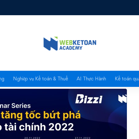
CHUỖI WEBINAR: DOANH NGHIỆP TĂNG TỐC BỨT PHÁ M
Blog
ng
Nghiệp vụ Kế toán & Thuế
AI Thực Hành
Kế toán quả