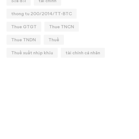
Sửa đổi
tai chinh
thong tu 200/2014/TT-BTC
Thue GTGT
Thue TNCN
Thue TNDN
Thuế
Thuế xuất nhập khẩu
tài chính cá nhân