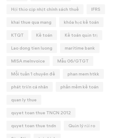
Hội thảo cập nhật chính sách thuế
IFRS
khai thue qua mang
khóa học kế toán
KTQT
Kế toán
Kế toán quản trị
Lao dong tien luong
maritime bank
MISA meInvoice
Mẫu 06/GTGT
Mỗi tuần 1 chuyên đề
phan mem htkk
phát triển cá nhân
phần mềm kế toán
quan ly thue
quyet toan thue TNCN 2012
quyet toan thue tndn
Quản lý rủi ro