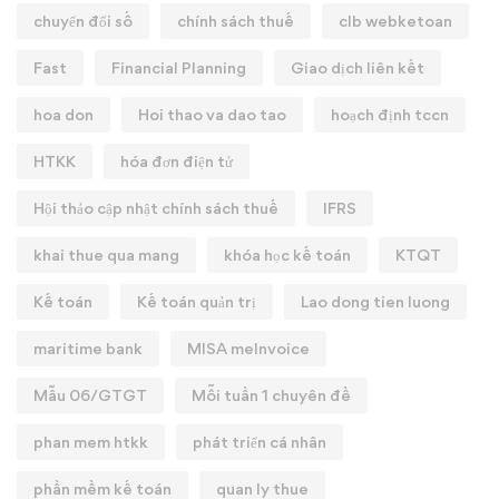
chuyển đổi số
chính sách thuế
clb webketoan
Fast
Financial Planning
Giao dịch liên kết
hoa don
Hoi thao va dao tao
hoạch định tccn
HTKK
hóa đơn điện tử
Hội thảo cập nhật chính sách thuế
IFRS
khai thue qua mang
khóa học kế toán
KTQT
Kế toán
Kế toán quản trị
Lao dong tien luong
maritime bank
MISA meInvoice
Mẫu 06/GTGT
Mỗi tuần 1 chuyên đề
phan mem htkk
phát triển cá nhân
phần mềm kế toán
quan ly thue