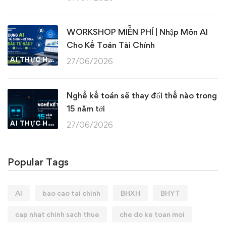
WORKSHOP MIỄN PHÍ | Nhập Môn AI
Cho Kế Toán Tài Chính
AI THỰC HÀNH
27/06/2026
Nghề kế toán sẽ thay đổi thế nào trong
15 năm tới
AI THỰC HÀNH
27/06/2026
Popular Tags
AI
bao cao tai chinh
BHXH
BHYT
cap nhat chinh sach thue
che do ke toan moi