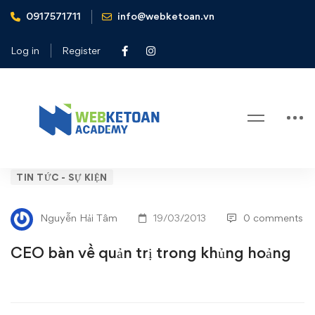
0917571711
info@webketoan.vn
Home
Tin tức - Sự kiện
CEO bàn về quản trị trong khủng hoảng
Log in
Register
Blog
CEO
TIN TỨC - SỰ KIỆN
bàn
Nguyễn Hải Tâm
19/03/2013
0 comments
về
CEO bàn về quản trị trong khủng hoảng
quản
trị