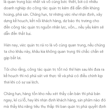
là quan trọng bậc nhất và vô cùng bức thiết, bởi có nhiều
doanh nghiệp do công tác quản trị kém đã dẫn đến khủng
hoảng, phá sản. Chẳng hạn, từ những việc như nhận định, xây
dựng kế hoạch, kết nối khách hàng, dự báo thị trường cho
đến công tác quản trị nguồn nhân lực, vốn… nếu yếu kém sẽ
dẫn đến thất bại.
Hiện nay, việc quản trị rủi ro là vô cùng quan trọng, nếu chúng
ta cho khâu này, khâu kia không quan trọng thì chắc chắn sẽ
gặp bất lợi.
Tôi cho rằng, công tác quản trị tốt nó thể hiện sau khi đưa ra
kế hoạch thì nó phải sát với thực tế và phải có điều chỉnh kịp
thời khi có sự sai lệch.
Chẳng hạn, hàng tồn kho nếu xét thấy cần bán thì phải bán
ngay, kể cả lỗ, hay khi nhận định khách hàng, sản phẩm nào đó
mà thấy khả năng tiêu thụ thấp thì ban quản trị phải quyết định