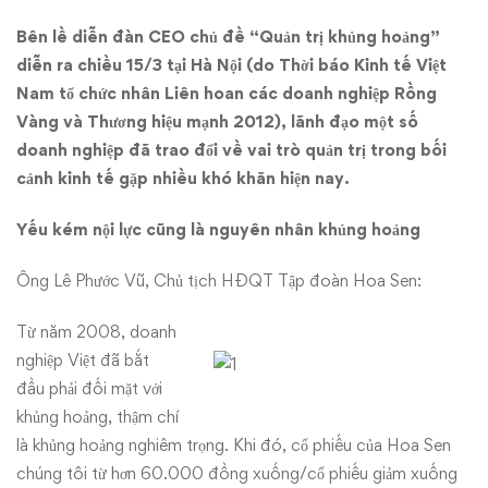
trong
Bên lề diễn đàn CEO chủ đề “Quản trị khủng hoảng”
diễn ra chiều 15/3 tại Hà Nội (do Thời báo Kinh tế Việt
khủng
Nam tổ chức nhân Liên hoan các doanh nghiệp Rồng
hoảng
Vàng và Thương hiệu mạnh 2012), lãnh đạo một số
doanh nghiệp đã trao đổi về vai trò quản trị trong bối
cảnh kinh tế gặp nhiều khó khăn hiện nay.
Yếu kém nội lực cũng là nguyên nhân khủng hoảng
Ông Lê Phước Vũ, Chủ tịch HĐQT Tập đoàn Hoa Sen:
Từ năm 2008, doanh
nghiệp Việt đã bắt
đầu phải đối mặt với
khủng hoảng, thậm chí
là khủng hoảng nghiêm trọng. Khi đó, cổ phiếu của Hoa Sen
chúng tôi từ hơn 60.000 đồng xuống/cổ phiếu giảm xuống