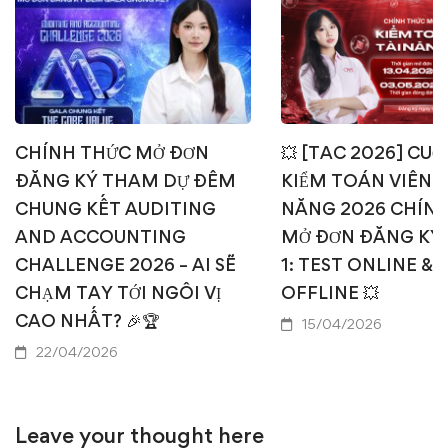
CHÍNH THỨC MỞ ĐƠN
💥 [TAC 2026] CUỘ
ĐĂNG KÝ THAM DỰ ĐÊM
KIỂM TOÁN VIÊN T
CHUNG KẾT AUDITING
NĂNG 2026 CHÍN
AND ACCOUNTING
MỞ ĐƠN ĐĂNG KÝ
CHALLENGE 2026 – AI SẼ
1: TEST ONLINE & 
CHẠM TAY TỚI NGÔI VỊ
OFFLINE 💥
CAO NHẤT? 🎉🏆
15/04/2026
22/04/2026
Leave your thought here