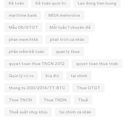
Kế toán
Kế toán quản trị
Lao dong tien luong
maritime bank
MISA meInvoice
Mẫu 06/GTGT
Mỗi tuần 1 chuyên đề
phan mem htkk
phát triển cá nhân
phần mềm kế toán
quan ly thue
quyet toan thue TNCN 2012
quyet toan thue tndn
Quản lý rủi ro
Sửa đổi
tai chinh
thong tu 200/2014/TT-BTC
Thue GTGT
Thue TNCN
Thue TNDN
Thuế
Thuế xuất nhập khẩu
tài chính cá nhân