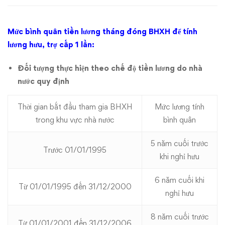
chế
Mức bình quân tiền lương tháng đóng BHXH để tính
độ
lương hưu, trợ cấp 1 lần:
BHXH
Đối tượng thực hiện theo chế độ tiền lương do nhà
nước quy định
Thời gian bắt đầu tham gia BHXH
Mức lương tính
trong khu vực nhà nước
bình quân
5 năm cuối trước
Trước 01/01/1995
khi nghỉ hưu
6 năm cuối khi
Từ 01/01/1995 đến 31/12/2000
nghỉ hưu
8 năm cuối trước
Từ 01/01/2001 đến 31/12/2006