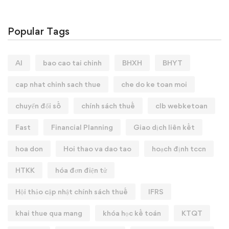
Popular Tags
AI
bao cao tai chinh
BHXH
BHYT
cap nhat chinh sach thue
che do ke toan moi
chuyển đổi số
chính sách thuế
clb webketoan
Fast
Financial Planning
Giao dịch liên kết
hoa don
Hoi thao va dao tao
hoạch định tccn
HTKK
hóa đơn điện tử
Hội thảo cập nhật chính sách thuế
IFRS
khai thue qua mang
khóa học kế toán
KTQT