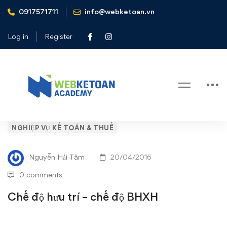
0917571711
info@webketoan.vn
Home
Nghiệp vụ Kế toán & Thuế
Chế độ hưu trí - chế độ BHXH
Log in
Register
Blog
Chế
NGHIỆP VỤ KẾ TOÁN & THUẾ
độ
Nguyễn Hải Tâm
20/04/2016
hưu
0 comments
trí
Chế độ hưu trí – chế độ BHXH
–