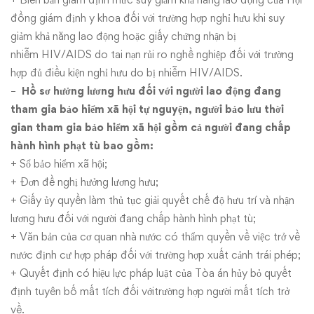
đồng giám định y khoa đối với trường hợp nghỉ hưu khi suy
giảm khả năng lao động hoặc giấy chứng nhận bị
nhiễm HIV/AIDS do tai nạn rủi ro nghề nghiệp đối với trường
hợp đủ điều kiện nghỉ hưu do bị nhiễm HIV/AIDS.
–
Hồ sơ hưởng lương hưu đối với người lao động đang
tham gia bảo hiểm xã hội tự nguyện, người bảo lưu thời
gian tham gia bảo hiểm xã hội gồm cả người đang chấp
hành hình phạt tù bao gồm:
+ Sổ bảo hiểm xã hội;
+ Đơn đề nghị hưởng lương hưu;
+ Giấy ủy quyền làm thủ tục giải quyết chế độ hưu trí và nhận
lương hưu đối với người đang chấp hành hình phạt tù;
+ Văn bản của cơ quan nhà nước có thẩm quyền về việc trở về
nước định cư hợp pháp đối với trường hợp xuất cảnh trái phép;
+ Quyết định có hiệu lực pháp luật của Tòa án hủy bỏ quyết
định tuyên bố mất tích đối vớitrường hợp người mất tích trở
về.