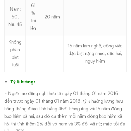
61
Nam:
%
50,
20 năm
trở
Nữ: 45
lên
Không
15 năm làm nghề, công việc
phân
đặc biệt nặng nhọc, độc hại,
biệt
nguy hiểm
tuổi
Tỷ lệ hưởng:
– Người lao động nghỉ hưu từ ngày 01 tháng 01 năm 2016
đến trước ngày 01 tháng 01 năm 2018, tỷ lệ hưởng lương hưu
hằng tháng được tính bằng 45% tương ứng với 15 năm đóng
bảo hiểm xã hội, sau đó cứ thêm mỗi năm đóng bảo hiểm xã
hội thì tính thêm 2% đối với nam và 3% đối với nữ; mức tối đa