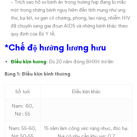
– Trích sao hồ sơ bệnh án trong trường hợp đang bị mắc
một trong những bệnh nguy hiểm đến tính mạng như ung
thư, bại liệt, xơ gan cổ chướng, phong, lao nặng, nhiễm HIV
đã chuyển sang giai đoạn AIDS và những bệnh khác theo
quy định của Bộ Y tế.
*Chế độ hưởng lương hưu
Điều kiện hưởng
: Đủ 20 năm đóng BHXH trở lên
Bảng 1: Điều kiện bình thường
Số tuổi
Điều kiện khác
Nam: 60,
Nữ : 55
Nam: 55-60,
15 năm làm công việc nặng nhọc, độc hại.
Nữ: 50-55
Nơi có phụ cấp khu vực 0.7