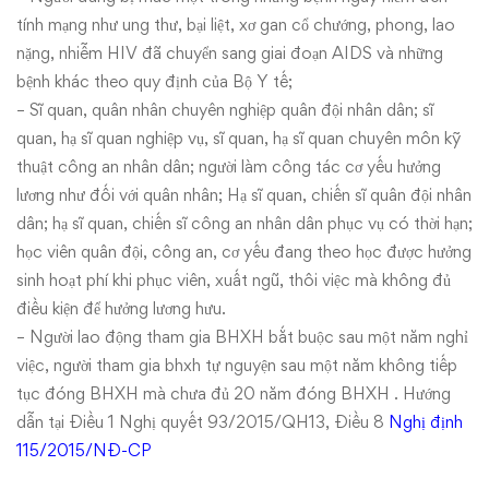
tính mạng như ung thư, bại liệt, xơ gan cổ chướng, phong, lao
nặng, nhiễm HIV đã chuyển sang giai đoạn AIDS và những
bệnh khác theo quy định của Bộ Y tế;
– Sĩ quan, quân nhân chuyên nghiệp quân đội nhân dân; sĩ
quan, hạ sĩ quan nghiệp vụ, sĩ quan, hạ sĩ quan chuyên môn kỹ
thuật công an nhân dân; người làm công tác cơ yếu hưởng
lương như đối với quân nhân; Hạ sĩ quan, chiến sĩ quân đội nhân
dân; hạ sĩ quan, chiến sĩ công an nhân dân phục vụ có thời hạn;
học viên quân đội, công an, cơ yếu đang theo học được hưởng
sinh hoạt phí khi phục viên, xuất ngũ, thôi việc mà không đủ
điều kiện để hưởng lương hưu.
– Người lao động tham gia BHXH bắt buộc sau một năm nghỉ
việc, người tham gia bhxh tự nguyện sau một năm không tiếp
tục đóng BHXH mà chưa đủ 20 năm đóng BHXH . Hướng
dẫn tại Điều 1
Nghị quyết 93/2015/QH13
, Điều 8
Nghị định
115/2015/NĐ-CP