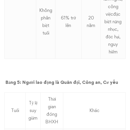
công
Không
việcđặc
phân
61% trở
20
biệt nặng
biệt
lên
năm
nhọc,
tuổi
độc hại,
nguy
hiểm
Bảng 5: Người lao động là Quân đội, Công an, Cơ yếu
Thời
Tỷ lệ
gian
Tuổi
suy
Khác
đóng
giảm
BHXH