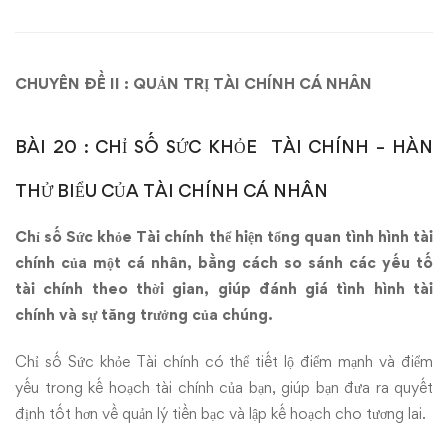
TÀI
CHÍNH
CHUYÊN ĐỀ II : QUẢN TRỊ TÀI CHÍNH CÁ NHÂN
–
HÀN
BÀI 20 : CHỈ SỐ SỨC KHỎE TÀI CHÍNH – HÀN
THỬ
THỬ BIỂU CỦA TÀI CHÍNH CÁ NHÂN
BIỂU
Chỉ số Sức khỏe Tài chính
thể hiện tổng quan tình hình tài
CỦA
chính của một cá nhân, bằng cách so sánh các yếu tố
tài chính theo thời gian, giúp đánh giá tình hình tài
TÀI
chính và sự tăng trưởng của chúng.
CHÍNH
Chỉ số Sức khỏe Tài chính có thể tiết lộ điểm mạnh và điểm
yếu trong kế hoạch tài chính của bạn, giúp bạn đưa ra quyết
CÁ
định tốt hơn về quản lý tiền bạc và lập kế hoạch cho tương lai.