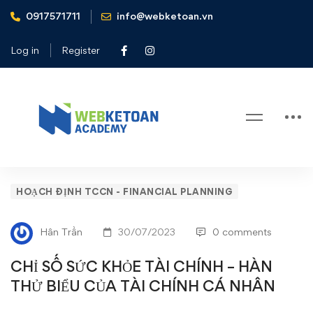
0917571711
info@webketoan.vn
Home
Hoạch định TCCN - Financial Planning
CHỈ SỐ SỨC KHỎE TÀI CHÍNH - HÀN THỬ BIỂU CỦA
Log in
Register
TÀI CHÍNH CÁ NHÂN
Blog
CHỈ
HOẠCH ĐỊNH TCCN - FINANCIAL PLANNING
SỐ
Hân Trần
30/07/2023
0 comments
SỨC
CHỈ SỐ SỨC KHỎE TÀI CHÍNH – HÀN
KHỎE
THỬ BIỂU CỦA TÀI CHÍNH CÁ NHÂN