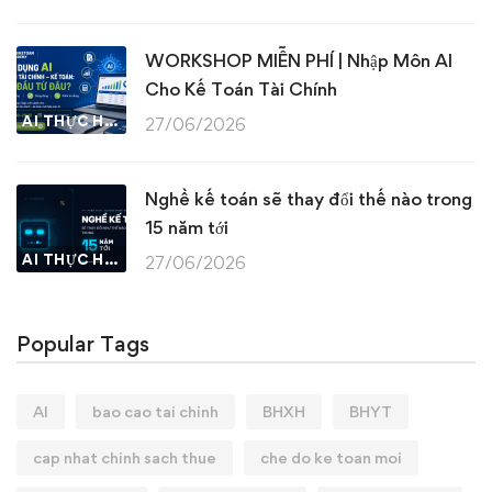
WORKSHOP MIỄN PHÍ | Nhập Môn AI
Cho Kế Toán Tài Chính
AI THỰC HÀNH
27/06/2026
Nghề kế toán sẽ thay đổi thế nào trong
15 năm tới
AI THỰC HÀNH
27/06/2026
Popular Tags
AI
bao cao tai chinh
BHXH
BHYT
cap nhat chinh sach thue
che do ke toan moi