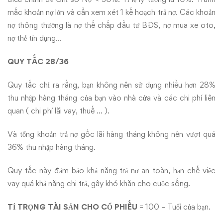
mắc khoản nợ lớn và cần xem xét 1 kế hoạch trả nợ. Các khoản
nợ thông thường là nợ thế chấp đầu tư BĐS, nợ mua xe oto,
nợ thẻ tín dụng…
QUY TẮC 28/36
Quy tắc chỉ ra rằng, bạn không nên sử dụng nhiều hơn 28%
thu nhập hàng tháng của bạn vào nhà cửa và các chi phí liên
quan ( chi phí lãi vay, thuế … ).
Và tổng khoản trả nợ gốc lãi hàng tháng không nên vượt quá
36% thu nhập hàng tháng.
Quy tắc này đảm bảo khả năng trả nợ an toàn, hạn chế việc
vay quá khả năng chi trả, gây khó khăn cho cuộc sống.
TỈ TRỌNG TÀI SẢN CHO CỔ PHIẾU
= 100 – Tuổi của bạn.