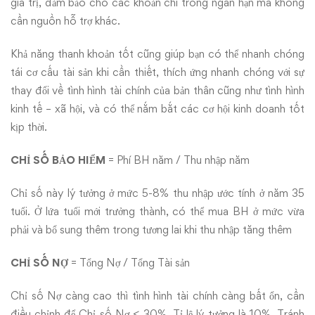
giá trị, đảm bảo cho các khoản chi trong ngắn hạn mà không
cần nguồn hỗ trợ khác.
Khả năng thanh khoản tốt cũng giúp bạn có thể nhanh chóng
tái cơ cấu tài sản khi cần thiết, thích ứng nhanh chóng với sự
thay đổi về tình hình tài chính của bản thân cũng như tình hình
kinh tế – xã hội, và có thể nắm bắt các cơ hội kinh doanh tốt
kịp thời.
CHỈ SỐ BẢO HIỂM
= Phí BH năm / Thu nhập năm
Chỉ số này lý tưởng ở mức 5-8% thu nhập ước tính ở năm 35
tuổi. Ở lứa tuổi mới trưởng thành, có thể mua BH ở mức vừa
phải và bổ sung thêm trong tương lai khi thu nhập tăng thêm
CHỈ SỐ NỢ
= Tổng Nợ / Tổng Tài sản
Chỉ số Nợ càng cao thì tình hình tài chính càng bất ổn, cần
điều chỉnh để Chỉ số Nợ < 30%. Tỉ lệ lý tưởng là 10%. Tránh