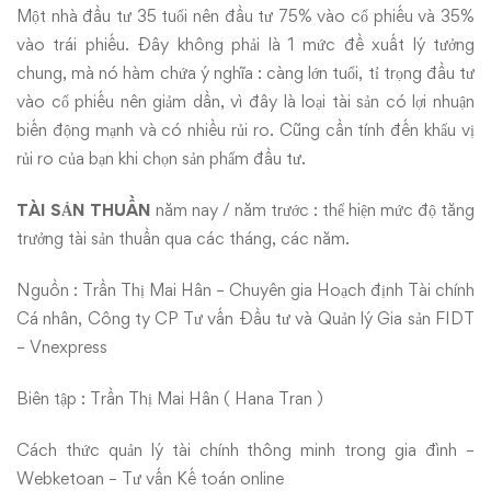
Một nhà đầu tư 35 tuổi nên đầu tư 75% vào cổ phiếu và 35%
vào trái phiếu. Đây không phải là 1 mức đề xuất lý tưởng
chung, mà nó hàm chứa ý nghĩa : càng lớn tuổi, tỉ trọng đầu tư
vào cổ phiếu nên giảm dần, vì đây là loại tài sản có lợi nhuận
biến động mạnh và có nhiều rủi ro. Cũng cần tính đến khẩu vị
rủi ro của bạn khi chọn sản phẩm đầu tư.
TÀI SẢN THUẦN
năm nay / năm trước : thể hiện mức độ tăng
trưởng tài sản thuần qua các tháng, các năm.
Nguồn : Trần Thị Mai Hân – Chuyên gia Hoạch định Tài chính
Cá nhân, Công ty CP Tư vấn Đầu tư và Quản lý Gia sản FIDT
– Vnexpress
Biên tập : Trần Thị Mai Hân ( Hana Tran )
Cách thức quản lý tài chính thông minh trong gia đình –
Webketoan – Tư vấn Kế toán online