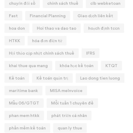
chuyển đổi số
chính sách thuế
clb webketoan
Fast
Financial Planning
Giao dịch liên kết
hoa don
Hoi thao va dao tao
hoạch định tccn
HTKK
hóa đơn điện tử
Hội thảo cập nhật chính sách thuế
IFRS
khai thue qua mang
khóa học kế toán
KTQT
Kế toán
Kế toán quản trị
Lao dong tien luong
maritime bank
MISA meInvoice
Mẫu 06/GTGT
Mỗi tuần 1 chuyên đề
phan mem htkk
phát triển cá nhân
phần mềm kế toán
quan ly thue