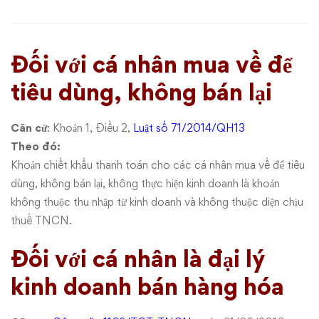
chi
trả
Đối với cá nhân mua về để
cho
tiêu dùng, không bán lại
cá
nhân
Căn cứ
: Khoản 1, Điều 2,
Luật số 71/2014/QH13
Theo đó:
có
Khoản chiết khấu thanh toán cho các cá nhân mua về để tiêu
dùng, không bán lại, không thực hiện kinh doanh là khoản
chịu
không thuộc thu nhập từ kinh doanh và không thuộc diện chịu
thuế
thuế TNCN.
TNCN?
Đối với cá nhân là đại lý
kinh doanh bán hàng hóa