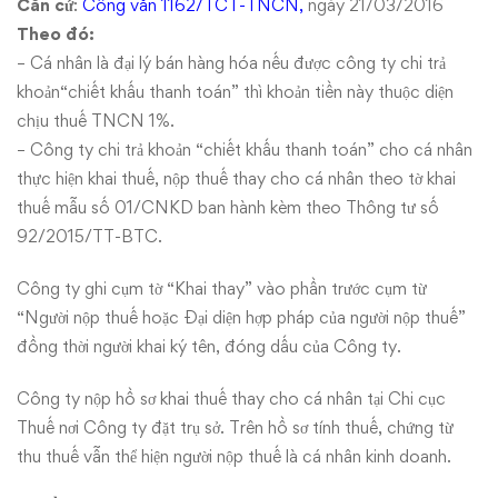
Căn cứ
:
Công văn 1162/TCT-TNCN,
ngày 21/03/2016
Theo đó:
– Cá nhân là đại lý bán hàng hóa nếu được công ty chi trả
khoản“chiết khấu thanh toán” thì khoản tiền này thuộc diện
chịu thuế TNCN 1%.
– Công ty chi trả khoản “chiết khấu thanh toán” cho cá nhân
thực hiện khai thuế, nộp thuế thay cho cá nhân theo tờ khai
thuế mẫu số 01/CNKD ban hành kèm theo Thông tư số
92/2015/TT-BTC.
Công ty ghi cụm tờ “Khai thay” vào phần trước cụm từ
“Người nộp thuế hoặc Đại diện hợp pháp của người nộp thuế”
đồng thời người khai ký tên, đóng dấu của Công ty.
Công ty nộp hồ sơ khai thuế thay cho cá nhân tại Chi cục
Thuế nơi Công ty đặt trụ sở. Trên hồ sơ tính thuế, chứng từ
thu thuế vẫn thể hiện người nộp thuế là cá nhân kinh doanh.