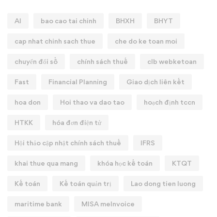
AI
bao cao tai chinh
BHXH
BHYT
cap nhat chinh sach thue
che do ke toan moi
chuyển đổi số
chính sách thuế
clb webketoan
Fast
Financial Planning
Giao dịch liên kết
hoa don
Hoi thao va dao tao
hoạch định tccn
HTKK
hóa đơn điện tử
Hội thảo cập nhật chính sách thuế
IFRS
khai thue qua mang
khóa học kế toán
KTQT
Kế toán
Kế toán quản trị
Lao dong tien luong
maritime bank
MISA meInvoice