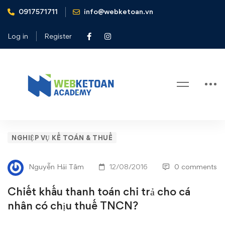
0917571711
info@webketoan.vn
Home
Nghiệp vụ Kế toán & Thuế
Chiết khấu thanh toán chi trả cho cá nhân có chịu thuế
Log in
Register
TNCN?
Blog
Chiết
NGHIỆP VỤ KẾ TOÁN & THUẾ
khấu
Nguyễn Hải Tâm
12/08/2016
0 comments
thanh
Chiết khấu thanh toán chi trả cho cá
toán
nhân có chịu thuế TNCN?