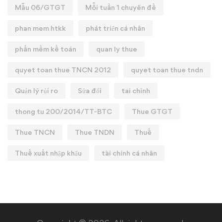
Mẫu 06/GTGT
Mỗi tuần 1 chuyên đề
phan mem htkk
phát triển cá nhân
phần mềm kế toán
quan ly thue
quyet toan thue TNCN 2012
quyet toan thue tndn
Quản lý rủi ro
Sửa đổi
tai chinh
thong tu 200/2014/TT-BTC
Thue GTGT
Thue TNCN
Thue TNDN
Thuế
Thuế xuất nhập khẩu
tài chính cá nhân