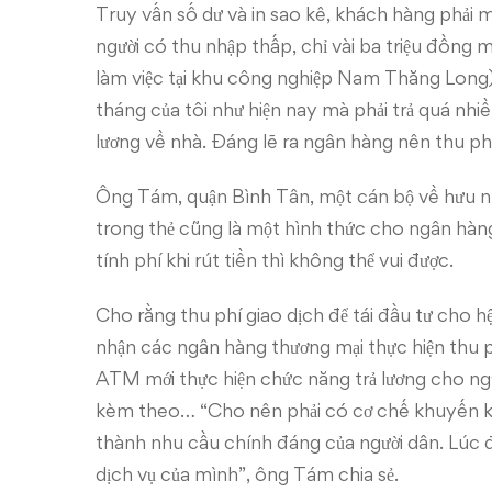
Truy vấn số dư và in sao kê, khách hàng phải
người có thu nhập thấp, chỉ vài ba triệu đồng 
làm việc tại khu công nghiệp Nam Thăng Long)
tháng của tôi như hiện nay mà phải trả quá nhiều
lương về nhà. Đáng lẽ ra ngân hàng nên thu phí
Ông Tám, quận Bình Tân, một cán bộ về hưu n
trong thẻ cũng là một hình thức cho ngân hàng v
tính phí khi rút tiền thì không thể vui được.
Cho rằng thu phí giao dịch để tái đầu tư cho 
nhận các ngân hàng thương mại thực hiện thu ph
ATM mới thực hiện chức năng trả lương cho ngườ
kèm theo… “Cho nên phải có cơ chế khuyến kh
thành nhu cầu chính đáng của người dân. Lúc đ
dịch vụ của mình”, ông Tám chia sẻ.