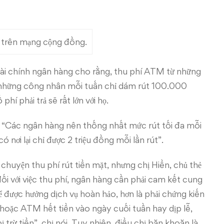
M trên mạng cộng đồng.
tài chính ngân hàng cho rằng, thu phí ATM từ những
ó những công nhân mỗi tuấn chỉ dám rút 100.000
í phải trả sẽ rất lớn với họ.
: “Các ngân hàng nên thống nhất mức rút tối đa mỗi
ó nơi lại chỉ được 2 triệu đồng mỗi lần rút”.
chuyện thu phí rút tiền mặt, nhưng chị Hiền, chủ thẻ
i với việc thu phí, ngân hàng cần phải cam kết cung
ể được hưởng dịch vụ hoàn hảo, hơn là phải chứng kiến
hoặc ATM hết tiền vào ngày cuối tuần hay dịp lễ,
trừ tiền”, chị nói. Tuy nhiên, điều chị băn khoăn là