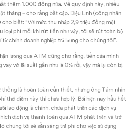
 mất thêm 1.000 đồng nữa. Về quy định này, nhiều
một tháng – cho rằng bất cập. Diệu Linh (công nhân
 cho biết: “Với mức thu nhập 2,9 triệu đồng một
 loại phí mỗi khi rút tiền như vậy, tôi sẽ rút toàn bộ
 từ chính doanh nghiệp trả lương cho chúng tôi”.
hận lương qua ATM cũng cho rằng, tiền của mình
ay với lãi suất gần như là 0% rồi, vậy mà lại còn bị
hệ thống là hoàn toàn cần thiết, nhưng ông Tám nhìn
í thời điểm này thì chưa hợp lý. Bởi hiện nay hầu hết
i lao động là chính, chưa phát triển các dịch vụ
ích dịch vụ thanh toán qua ATM phát triển và trở
ó chúng tôi sẽ sẵn sàng trả phí cho việc sử dụng