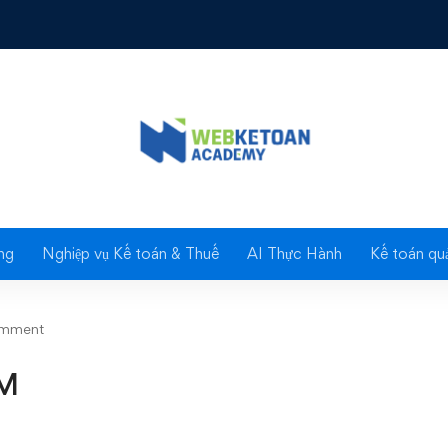
Blog
ng
Nghiệp vụ Kế toán & Thuế
AI Thực Hành
Kế toán quả
omment
TM