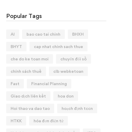
Popular Tags
AI
bao cao tai chinh
BHXH
BHYT
cap nhat chinh sach thue
che do ke toan moi
chuyển đổi số
chính sách thuế
clb webketoan
Fast
Financial Planning
Giao dịch liên kết
hoa don
Hoi thao va dao tao
hoạch định tccn
HTKK
hóa đơn điện tử