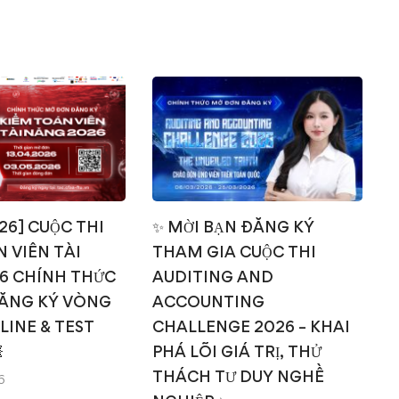
026] CUỘC THI
✨ MỜI BẠN ĐĂNG KÝ
 VIÊN TÀI
THAM GIA CUỘC THI
T
6 CHÍNH THỨC
AUDITING AND
ĂNG KÝ VÒNG
ACCOUNTING
NLINE & TEST
CHALLENGE 2026 – KHAI

PHÁ LÕI GIÁ TRỊ, THỬ
THÁCH TƯ DUY NGHỀ
6