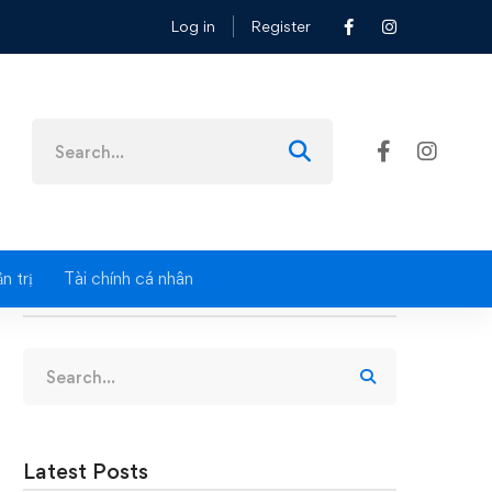
Log in
Register
Search
for:
n trị
Tài chính cá nhân
Search
Search
for:
Latest Posts