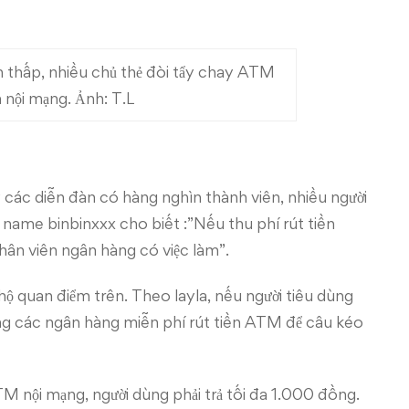
n thấp, nhiều chủ thẻ đòi tẩy chay ATM
h nội mạng. Ảnh: T.L
các diễn đàn có hàng nghìn thành viên, nhiều người
name binbinxxx cho biết :”Nếu thu phí rút tiền
hân viên ngân hàng có việc làm”.
ộ quan điểm trên. Theo layla, nếu người tiêu dùng
ng các ngân hàng miễn phí rút tiền ATM để câu kéo
TM nội mạng, người dùng phải trả tối đa 1.000 đồng.