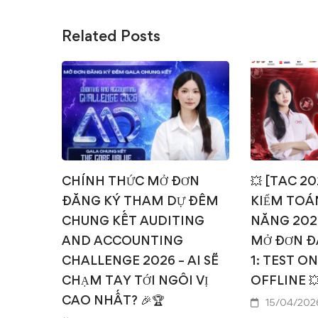
Related Posts
CHÍNH THỨC MỞ ĐƠN
💥 [TAC 2
ĐĂNG KÝ THAM DỰ ĐÊM
KIỂM TOÁN
CHUNG KẾT AUDITING
NĂNG 202
AND ACCOUNTING
MỞ ĐƠN Đ
CHALLENGE 2026 – AI SẼ
1: TEST O
CHẠM TAY TỚI NGÔI VỊ
OFFLINE 
CAO NHẤT? 🎉🏆
15/04/202