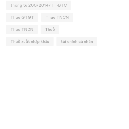
thong tu 200/2014/TT-BTC
Thue GTGT
Thue TNCN
Thue TNDN
Thuế
Thuế xuất nhập khẩu
tài chính cá nhân