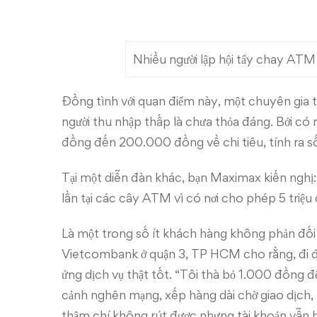
Nhiều người lập hội tẩy chay AT
Đồng tình với quan điểm này, một chuyên gia 
người thu nhập thấp là chưa thỏa đáng. Bởi c
đồng đến 200.000 đồng về chi tiêu, tính ra số ph
Tại một diễn đàn khác, bạn Maximax kiến nghị
lần tại các cây ATM vì có nơi cho phép 5 triệu c
Là một trong số ít khách hàng không phản đối 
Vietcombank ở quận 3, TP HCM cho rằng, đi đố
ứng dịch vụ thật tốt. “Tôi thà bỏ 1.000 đồng đ
cảnh nghẽn mạng, xếp hàng dài chờ giao dịch, 
thậm chí không rút được nhưng tài khoản vẫn bị 