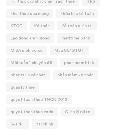
Hội thảo cập nhật chính sách thuế
IFRS
khai thue qua mang
khóa học kế toán
KTQT
Kế toán
Kế toán quản trị
Lao dong tien luong
maritime bank
MISA meInvoice
Mẫu 06/GTGT
Mỗi tuần 1 chuyên đề
phan mem htkk
phát triển cá nhân
phần mềm kế toán
quan ly thue
quyet toan thue TNCN 2012
quyet toan thue tndn
Quản lý rủi ro
Sửa đổi
tai chinh