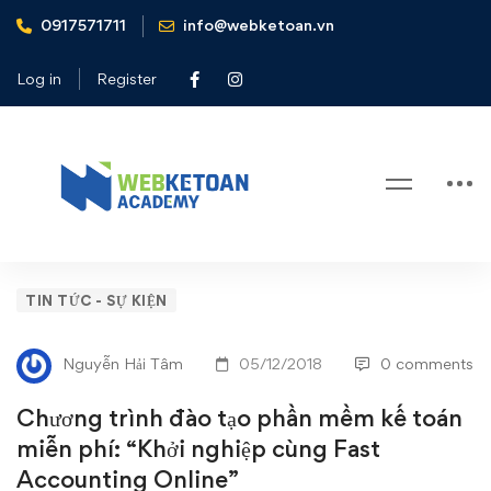
0917571711
info@webketoan.vn
Home
Tin tức - Sự kiện
Chương trình đào tạo phần mềm kế toán miễn phí: “Khởi
Log in
Register
nghiệp cùng Fast Accounting Online”
Blog
Chương
TIN TỨC - SỰ KIỆN
trình
Nguyễn Hải Tâm
05/12/2018
0 comments
đào
Chương trình đào tạo phần mềm kế toán
tạo
miễn phí: “Khởi nghiệp cùng Fast
Accounting Online”