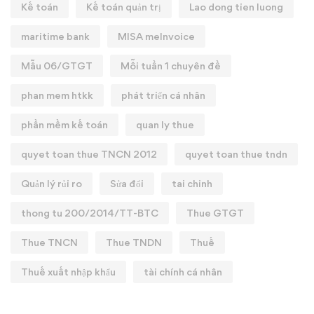
Kế toán
Kế toán quản trị
Lao dong tien luong
maritime bank
MISA meInvoice
Mẫu 06/GTGT
Mỗi tuần 1 chuyên đề
phan mem htkk
phát triển cá nhân
phần mềm kế toán
quan ly thue
quyet toan thue TNCN 2012
quyet toan thue tndn
Quản lý rủi ro
Sửa đổi
tai chinh
thong tu 200/2014/TT-BTC
Thue GTGT
Thue TNCN
Thue TNDN
Thuế
Thuế xuất nhập khẩu
tài chính cá nhân