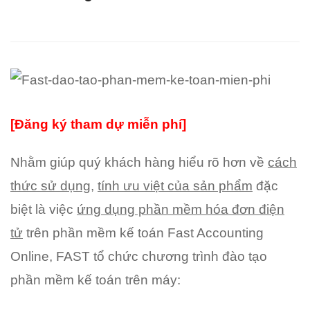
phần
mềm
kế
toán
miễn
[Đăng ký tham dự miễn phí]
phí:
Nhằm giúp quý khách hàng hiểu rõ hơn về
cách
“Khởi
thức sử dụng
,
tính ưu việt của sản phẩm
đặc
biệt là việc
ứng dụng phần mềm hóa đơn điện
nghiệp
tử
trên phần mềm kế toán
Fast Accounting
cùng
Online
, FAST tổ chức chương trình đào tạo
Fast
phần mềm kế toán trên máy: