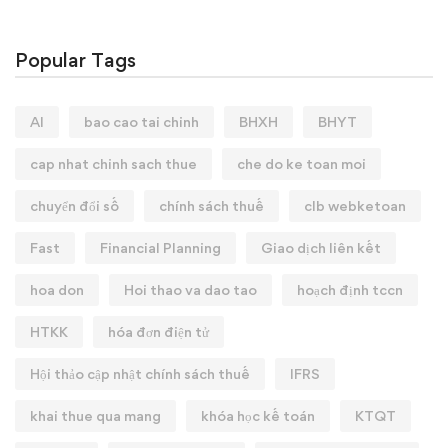
Popular Tags
AI
bao cao tai chinh
BHXH
BHYT
cap nhat chinh sach thue
che do ke toan moi
chuyển đổi số
chính sách thuế
clb webketoan
Fast
Financial Planning
Giao dịch liên kết
hoa don
Hoi thao va dao tao
hoạch định tccn
HTKK
hóa đơn điện tử
Hội thảo cập nhật chính sách thuế
IFRS
khai thue qua mang
khóa học kế toán
KTQT