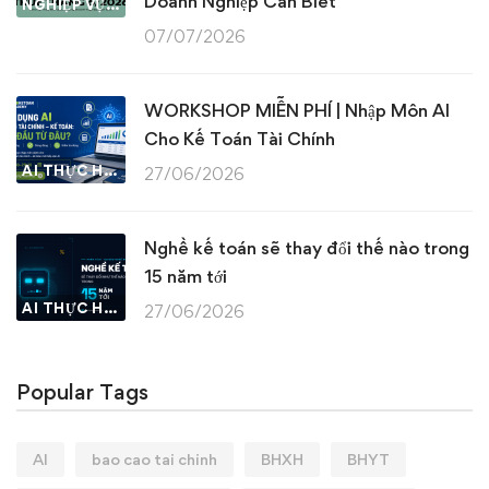
Doanh Nghiệp Cần Biết
NGHIỆP VỤ KẾ TOÁN & THUẾ
07/07/2026
WORKSHOP MIỄN PHÍ | Nhập Môn AI
Cho Kế Toán Tài Chính
AI THỰC HÀNH
27/06/2026
Nghề kế toán sẽ thay đổi thế nào trong
15 năm tới
AI THỰC HÀNH
27/06/2026
Popular Tags
AI
bao cao tai chinh
BHXH
BHYT