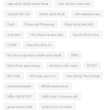
cap nhat chinh sach thue
che do ke toan moi
chuyển đổi số
chính sách thuế
clb webketoan
Fast
Financial Planning
Giao dịch liên kết
hoa don
Hoi thao va dao tao
hoạch định tccn
HTKK
hóa đơn điện tử
Hội thảo cập nhật chính sách thuế
IFRS
khai thue qua mang
khóa học kế toán
KTQT
Kế toán
Kế toán quản trị
Lao dong tien luong
maritime bank
MISA meInvoice
Mẫu 06/GTGT
Mỗi tuần 1 chuyên đề
phan mem htkk
phát triển cá nhân