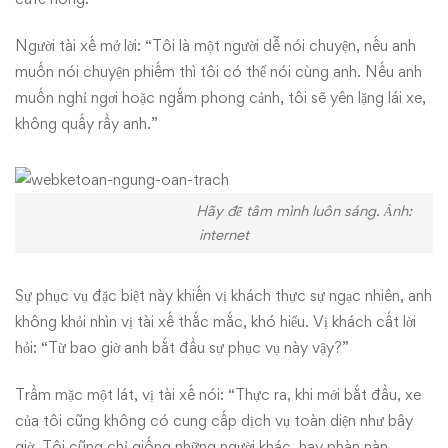
Người tài xế mở lời: “Tôi là một người dễ nói chuyện, nếu anh
muốn nói chuyện phiếm thì tôi có thể nói cùng anh. Nếu anh
muốn nghỉ ngơi hoặc ngắm phong cảnh, tôi sẽ yên lặng lái xe,
không quấy rầy anh.”
Hãy để tâm mình luôn sáng. Ảnh:
internet
Sự phục vụ đặc biệt này khiến vị khách thực sự ngạc nhiên, anh
không khỏi nhìn vị tài xế thắc mắc, khó hiểu. Vị khách cất lời
hỏi: “Từ bao giờ anh bắt đầu sự phục vụ này vậy?”
Trầm mặc một lát, vị tài xế nói: “Thực ra, khi mới bắt đầu, xe
của tôi cũng không có cung cấp dịch vụ toàn diện như bây
giờ. Tôi cũng chỉ giống những người khác, hay phàn nàn,