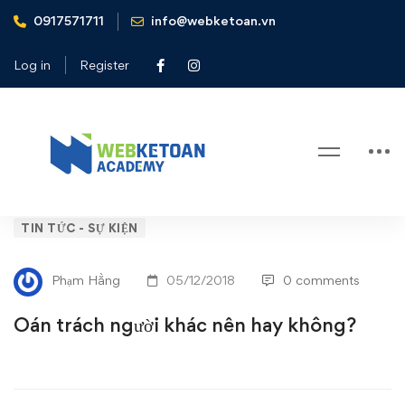
0917571711
info@webketoan.vn
Home
Tin tức - Sự kiện
Oán trách người khác nên hay không?
Log in
Register
Blog
Oán
TIN TỨC - SỰ KIỆN
trách
Phạm Hằng
05/12/2018
0 comments
người
Oán trách người khác nên hay không?
khác
nên