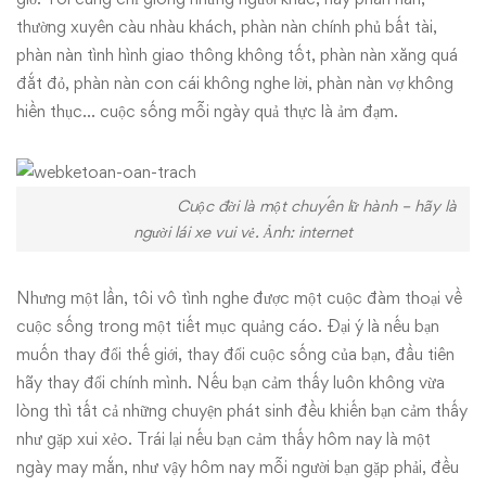
thường xuyên càu nhàu khách, phàn nàn chính phủ bất tài,
phàn nàn tình hình giao thông không tốt, phàn nàn xăng quá
đắt đỏ, phàn nàn con cái không nghe lời, phàn nàn vợ không
hiền thục… cuộc sống mỗi ngày quả thực là ảm đạm.
Cuộc đời là một chuyến lữ hành – hãy là
người lái xe vui vẻ. Ảnh: internet
Nhưng một lần, tôi vô tình nghe được một cuộc đàm thoại về
cuộc sống trong một tiết mục quảng cáo. Đại ý là nếu bạn
muốn thay đổi thế giới, thay đổi cuộc sống của bạn, đầu tiên
hãy thay đổi chính mình. Nếu bạn cảm thấy luôn không vừa
lòng thì tất cả những chuyện phát sinh đều khiến bạn cảm thấy
như gặp xui xẻo. Trái lại nếu bạn cảm thấy hôm nay là một
ngày may mắn, như vậy hôm nay mỗi người bạn gặp phải, đều