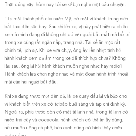
Thật đúng vậy, hôm nay tôi sẽ kể bạn nghe một câu chuyện:
“Tại một thành phố của nước Mỹ, có một vị khách trung niên
bắt taxi đến sân bay. Sau khi lên xe, vị này phát hiện ra chiếc
xe mà mình đang đi không chỉ có vẻ ngoài bắt mắt mà bố trí
trong xe cũng rất ngăn nắp, trang nhã. Tài xế ăn mặc rất
chỉnh tề, lịch sự. Khi xe vừa chạy, ông ấy liền nhiệt tình hỏi
hành khách xem độ ấm trong xe đã thích hợp chưa? Không
lâu sau, ông lại hỏi hành khách muốn nghe nhạc hay radio?
Hành khách lựa chọn nghe nhạc và một đoạn hành trình thoải
mái của hai người bắt đầu.
Khi xe dừng trước một đèn đỏ, lái xe quay đầu lại và bảo cho
vị khách biết trên xe có tờ báo buổi sáng và tạp chí định kỳ.
Ngoài ra, phía trước còn có một tủ lạnh nhỏ, trong tủ lạnh có
nước trái cây và cocacola, hành khách có thể tự lấy dùng,
nếu muốn uống cà phê, bên cạnh cũng có bình thủy chứa
cafe nóng.