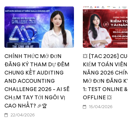
CHÍNH THỨC MỞ ĐƠN
💥 [TAC 2026] CUỘ
ĐĂNG KÝ THAM DỰ ĐÊM
KIỂM TOÁN VIÊN T
CHUNG KẾT AUDITING
NĂNG 2026 CHÍN
AND ACCOUNTING
MỞ ĐƠN ĐĂNG KÝ
CHALLENGE 2026 – AI SẼ
1: TEST ONLINE & 
CHẠM TAY TỚI NGÔI VỊ
OFFLINE 💥
CAO NHẤT? 🎉🏆
15/04/2026
22/04/2026